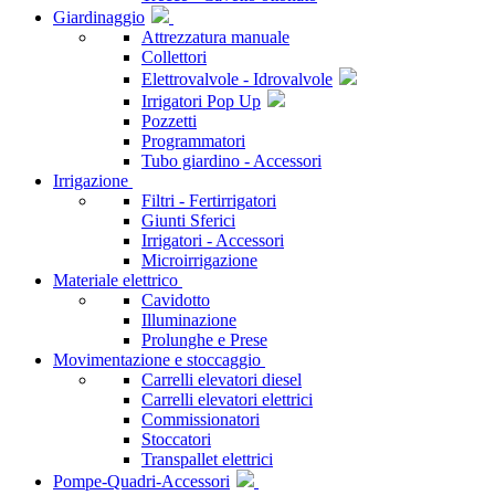
Giardinaggio
Attrezzatura manuale
Collettori
Elettrovalvole - Idrovalvole
Irrigatori Pop Up
Pozzetti
Programmatori
Tubo giardino - Accessori
Irrigazione
Filtri - Fertirrigatori
Giunti Sferici
Irrigatori - Accessori
Microirrigazione
Materiale elettrico
Cavidotto
Illuminazione
Prolunghe e Prese
Movimentazione e stoccaggio
Carrelli elevatori diesel
Carrelli elevatori elettrici
Commissionatori
Stoccatori
Transpallet elettrici
Pompe-Quadri-Accessori