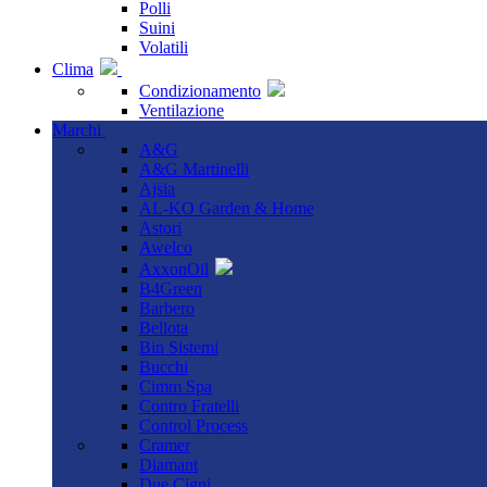
Polli
Suini
Volatili
Clima
Condizionamento
Ventilazione
Marchi
A&G
A&G Martinelli
Ajsia
AL-KO Garden & Home
Astori
Awelco
AxxonOil
B4Green
Barbero
Bellota
Bin Sistemi
Bucchi
Cimm Spa
Contro Fratelli
Control Process
Cramer
Diamant
Due Cigni