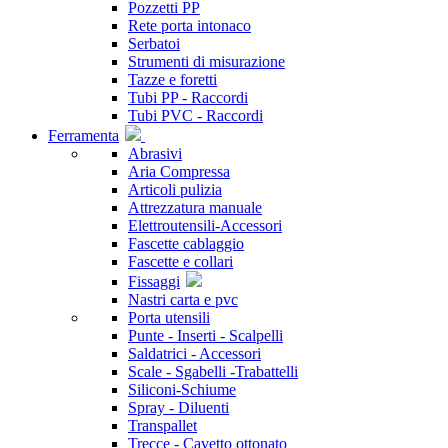
Pozzetti PP
Rete porta intonaco
Serbatoi
Strumenti di misurazione
Tazze e foretti
Tubi PP - Raccordi
Tubi PVC - Raccordi
Ferramenta
Abrasivi
Aria Compressa
Articoli pulizia
Attrezzatura manuale
Elettroutensili-Accessori
Fascette cablaggio
Fascette e collari
Fissaggi
Nastri carta e pvc
Porta utensili
Punte - Inserti - Scalpelli
Saldatrici - Accessori
Scale - Sgabelli -Trabattelli
Siliconi-Schiume
Spray - Diluenti
Transpallet
Trecce - Cavetto ottonato