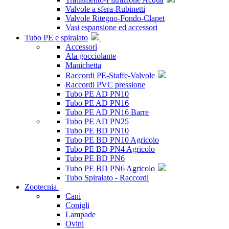
Valvole a sfera-Rubinetti
Valvole Ritegno-Fondo-Clapet
Vasi espansione ed accessori
Tubo PE e spiralato
Accessori
Ala gocciolante
Manichetta
Raccordi PE-Staffe-Valvole
Raccordi PVC pressione
Tubo PE AD PN10
Tubo PE AD PN16
Tubo PE AD PN16 Barre
Tubo PE AD PN25
Tubo PE BD PN10
Tubo PE BD PN10 Agricolo
Tubo PE BD PN4 Agricolo
Tubo PE BD PN6
Tubo PE BD PN6 Agricolo
Tubo Spiralato - Raccordi
Zootecnia
Cani
Conigli
Lampade
Ovini