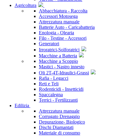
Agricoltura
Abbacchiatura - Raccolta
Accessori Motosega
Attrezzatura manuale
Batterie Auto - Caricabatteria
Enologia - Olearia
Filo - Testine - Accessori
Generatori
Irroratrici-Solforatrici
Macchine a Batteria
Macchine a Scoppio
Mastici - Nastro innesto
Oli 2T-4T-Idraulici-Grassi
Rafia - Legacci
Reti e Teli
Rodenticidi - Insetticidi
Spaccalegna
Terrici - Fertilizzanti
Edilizia
Attrezzatura manuale
Corrugato Drenaggio
Depurazione- Biologico
Dischi Diamantati
Materiale di consumo