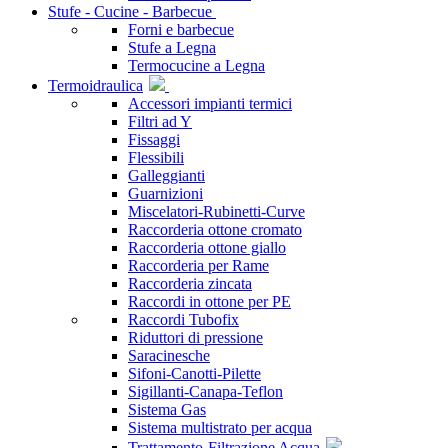
Stufe - Cucine - Barbecue
Forni e barbecue
Stufe a Legna
Termocucine a Legna
Termoidraulica
Accessori impianti termici
Filtri ad Y
Fissaggi
Flessibili
Galleggianti
Guarnizioni
Miscelatori-Rubinetti-Curve
Raccorderia ottone cromato
Raccorderia ottone giallo
Raccorderia per Rame
Raccorderia zincata
Raccordi in ottone per PE
Raccordi Tubofix
Riduttori di pressione
Saracinesche
Sifoni-Canotti-Pilette
Sigillanti-Canapa-Teflon
Sistema Gas
Sistema multistrato per acqua
Trattamento-Filtrazione Acqua