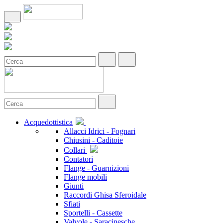
Acquedottistica
Allacci Idrici - Fognari
Chiusini - Caditoie
Collari
Contatori
Flange - Guarnizioni
Flange mobili
Giunti
Raccordi Ghisa Sferoidale
Sfiati
Sportelli - Cassette
Valvole - Saracinesche