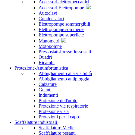
Accessori elettromeccanici
Accessori Elettropompe
Autoclavi
Condensatori
Elettropompe sommergibili
Elettropompe sommerse
Elettropompe superficie
Manometri
Motopompe
Pressostati-Pressoflussostati
Quadri
Ricambi
Protezione-Antinfortunistica
Abbigliamento alta visibilità
Abbigliamento antipioggia
Calzature
Guanti
Indumenti
Protezione dell'udito
Protezione vie respiratorie
Protezione vista
Protezioni per il capo
Scaffalature industriali
Scaffalature Medie
Scaffalature pesanti