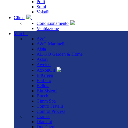
Polli
Suini
Volatili
Clima
Condizionamento
Ventilazione
Marchi
A&G
A&G Martinelli
Ajsia
AL-KO Garden & Home
Astori
Awelco
AxxonOil
B4Green
Barbero
Bellota
Bin Sistemi
Bucchi
Cimm Spa
Contro Fratelli
Control Process
Cramer
Diamant
Due Cigni