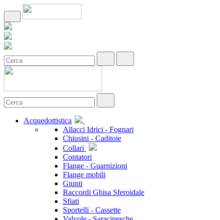
Acquedottistica
Allacci Idrici - Fognari
Chiusini - Caditoie
Collari
Contatori
Flange - Guarnizioni
Flange mobili
Giunti
Raccordi Ghisa Sferoidale
Sfiati
Sportelli - Cassette
Valvole - Saracinesche