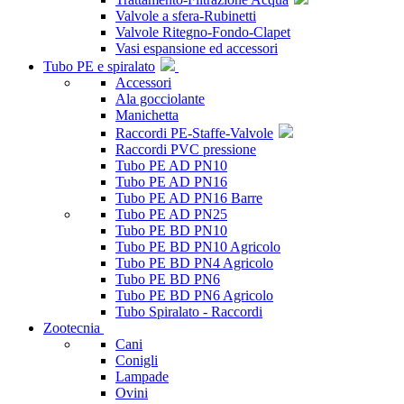
Valvole a sfera-Rubinetti
Valvole Ritegno-Fondo-Clapet
Vasi espansione ed accessori
Tubo PE e spiralato
Accessori
Ala gocciolante
Manichetta
Raccordi PE-Staffe-Valvole
Raccordi PVC pressione
Tubo PE AD PN10
Tubo PE AD PN16
Tubo PE AD PN16 Barre
Tubo PE AD PN25
Tubo PE BD PN10
Tubo PE BD PN10 Agricolo
Tubo PE BD PN4 Agricolo
Tubo PE BD PN6
Tubo PE BD PN6 Agricolo
Tubo Spiralato - Raccordi
Zootecnia
Cani
Conigli
Lampade
Ovini