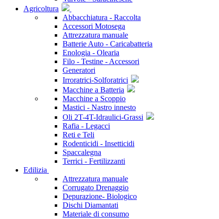
Agricoltura
Abbacchiatura - Raccolta
Accessori Motosega
Attrezzatura manuale
Batterie Auto - Caricabatteria
Enologia - Olearia
Filo - Testine - Accessori
Generatori
Irroratrici-Solforatrici
Macchine a Batteria
Macchine a Scoppio
Mastici - Nastro innesto
Oli 2T-4T-Idraulici-Grassi
Rafia - Legacci
Reti e Teli
Rodenticidi - Insetticidi
Spaccalegna
Terrici - Fertilizzanti
Edilizia
Attrezzatura manuale
Corrugato Drenaggio
Depurazione- Biologico
Dischi Diamantati
Materiale di consumo