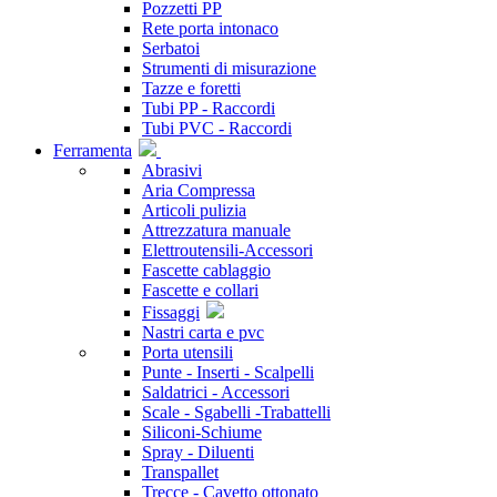
Pozzetti PP
Rete porta intonaco
Serbatoi
Strumenti di misurazione
Tazze e foretti
Tubi PP - Raccordi
Tubi PVC - Raccordi
Ferramenta
Abrasivi
Aria Compressa
Articoli pulizia
Attrezzatura manuale
Elettroutensili-Accessori
Fascette cablaggio
Fascette e collari
Fissaggi
Nastri carta e pvc
Porta utensili
Punte - Inserti - Scalpelli
Saldatrici - Accessori
Scale - Sgabelli -Trabattelli
Siliconi-Schiume
Spray - Diluenti
Transpallet
Trecce - Cavetto ottonato