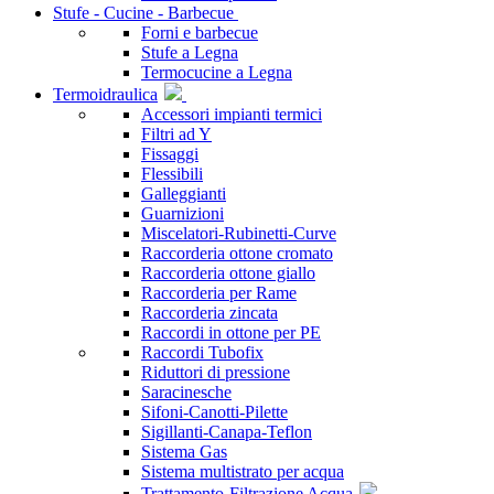
Stufe - Cucine - Barbecue
Forni e barbecue
Stufe a Legna
Termocucine a Legna
Termoidraulica
Accessori impianti termici
Filtri ad Y
Fissaggi
Flessibili
Galleggianti
Guarnizioni
Miscelatori-Rubinetti-Curve
Raccorderia ottone cromato
Raccorderia ottone giallo
Raccorderia per Rame
Raccorderia zincata
Raccordi in ottone per PE
Raccordi Tubofix
Riduttori di pressione
Saracinesche
Sifoni-Canotti-Pilette
Sigillanti-Canapa-Teflon
Sistema Gas
Sistema multistrato per acqua
Trattamento-Filtrazione Acqua