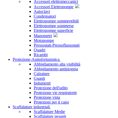
Accessori elettromeccanici
Accessori Elettropompe
Autoclavi
Condensatori
Elettropompe sommergibili
Elettropompe sommerse
Elettropompe superficie
Manometri
Motopompe
Pressostati-Pressoflussostati
Quadri
Ricambi
Protezione-Antinfortunistica
Abbigliamento alta visibilità
Abbigliamento antipioggia
Calzature
Guanti
Indumenti
Protezione dell'udito
Protezione vie respiratorie
Protezione vista
Protezioni per il capo
Scaffalature industriali
Scaffalature Medie
Scaffalature pesanti