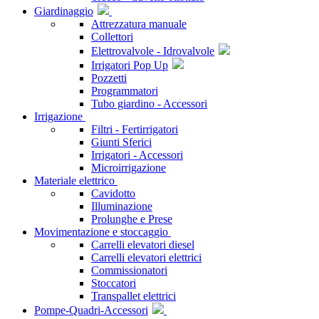
Giardinaggio
Attrezzatura manuale
Collettori
Elettrovalvole - Idrovalvole
Irrigatori Pop Up
Pozzetti
Programmatori
Tubo giardino - Accessori
Irrigazione
Filtri - Fertirrigatori
Giunti Sferici
Irrigatori - Accessori
Microirrigazione
Materiale elettrico
Cavidotto
Illuminazione
Prolunghe e Prese
Movimentazione e stoccaggio
Carrelli elevatori diesel
Carrelli elevatori elettrici
Commissionatori
Stoccatori
Transpallet elettrici
Pompe-Quadri-Accessori