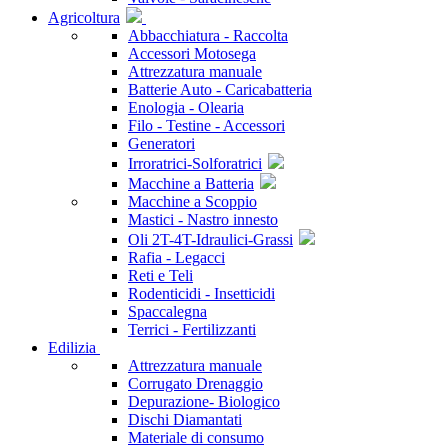
Agricoltura
Abbacchiatura - Raccolta
Accessori Motosega
Attrezzatura manuale
Batterie Auto - Caricabatteria
Enologia - Olearia
Filo - Testine - Accessori
Generatori
Irroratrici-Solforatrici
Macchine a Batteria
Macchine a Scoppio
Mastici - Nastro innesto
Oli 2T-4T-Idraulici-Grassi
Rafia - Legacci
Reti e Teli
Rodenticidi - Insetticidi
Spaccalegna
Terrici - Fertilizzanti
Edilizia
Attrezzatura manuale
Corrugato Drenaggio
Depurazione- Biologico
Dischi Diamantati
Materiale di consumo