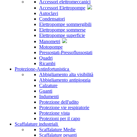
Accessori elettromeccanici
Accessori Elettropompe
Autoclavi
Condensatori
Elettropompe sommergibili
Elettropompe sommerse
Elettropompe superficie
Manometri
Motopompe
Pressostati-Pressoflussostati
Quadri
Ricambi
Protezione-Antinfortunistica
Abbigliamento alta visibilità
Abbigliamento antipioggia
Calzature
Guanti
Indumenti
Protezione dell'udito
Protezione vie respiratorie
Protezione vista
Protezioni per il capo
Scaffalature industriali
Scaffalature Medie
Scaffalature pesanti