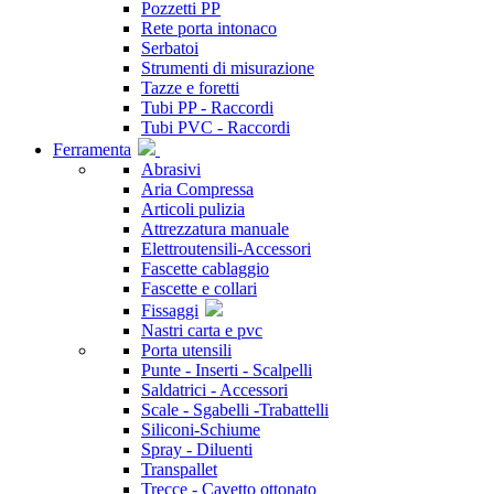
Pozzetti PP
Rete porta intonaco
Serbatoi
Strumenti di misurazione
Tazze e foretti
Tubi PP - Raccordi
Tubi PVC - Raccordi
Ferramenta
Abrasivi
Aria Compressa
Articoli pulizia
Attrezzatura manuale
Elettroutensili-Accessori
Fascette cablaggio
Fascette e collari
Fissaggi
Nastri carta e pvc
Porta utensili
Punte - Inserti - Scalpelli
Saldatrici - Accessori
Scale - Sgabelli -Trabattelli
Siliconi-Schiume
Spray - Diluenti
Transpallet
Trecce - Cavetto ottonato