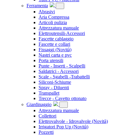
Ferramenta
Abrasivi
Aria Compressa
Articoli pulizia
Attrezzatura manuale
Elettroutensili-Accessori
Fascette cablaggio
Fascette e collari
Fissaggi
(Novità)
Nastri carta e pvc
Porta utensili
Punte - Inserti - Scalpelli
Saldatrici - Accessori
Scale - Sgabelli -Trabattelli
Siliconi-Schiume
Spray - Diluenti
Transpallet
Trecce - Cavetto ottonato
Giardinaggio
Attrezzatura manuale
Collettori
Elettrovalvole - Idrovalvole
(Novità)
Irrigatori Pop Up
(Novità)
Pozzetti