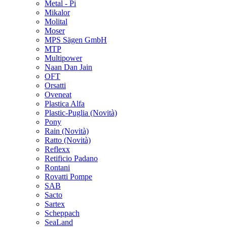
Metal - Pi
Mikalor
Molital
Moser
MPS Sägen GmbH
MTP
Multipower
Naan Dan Jain
OFT
Orsatti
Oveneat
Plastica Alfa
Plastic-Puglia
(Novità)
Pony
Rain
(Novità)
Ratto
(Novità)
Reflexx
Retificio Padano
Rontani
Rovatti Pompe
SAB
Sacto
Sartex
Scheppach
SeaLand