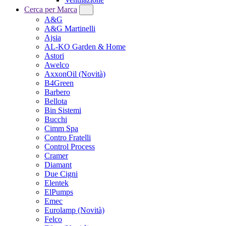
Cerca per Marca
A&G
A&G Martinelli
Ajsia
AL-KO Garden & Home
Astori
Awelco
AxxonOil
(Novità)
B4Green
Barbero
Bellota
Bin Sistemi
Bucchi
Cimm Spa
Contro Fratelli
Control Process
Cramer
Diamant
Due Cigni
Elentek
ElPumps
Emec
Eurolamp
(Novità)
Felco