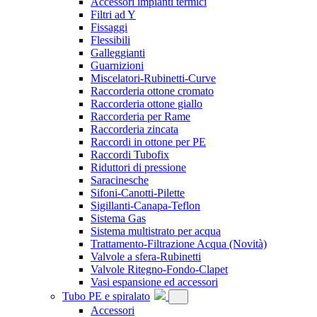
Accessori impianti termici
Filtri ad Y
Fissaggi
Flessibili
Galleggianti
Guarnizioni
Miscelatori-Rubinetti-Curve
Raccorderia ottone cromato
Raccorderia ottone giallo
Raccorderia per Rame
Raccorderia zincata
Raccordi in ottone per PE
Raccordi Tubofix
Riduttori di pressione
Saracinesche
Sifoni-Canotti-Pilette
Sigillanti-Canapa-Teflon
Sistema Gas
Sistema multistrato per acqua
Trattamento-Filtrazione Acqua
(Novità)
Valvole a sfera-Rubinetti
Valvole Ritegno-Fondo-Clapet
Vasi espansione ed accessori
Tubo PE e spiralato
Accessori