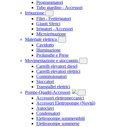
Programmatori
Tubo giardino - Accessori
Irrigazione
Filtri - Fertirrigatori
Giunti Sferici
Irrigatori - Accessori
Microirrigazione
Materiale elettrico
Cavidotto
Illuminazione
Prolunghe e Prese
Movimentazione e stoccaggio
Carrelli elevatori diesel
Carrelli elevatori elettrici
Commissionatori
Stoccatori
Transpallet elettrici
Pompe-Quadri-Accessori
Accessori elettromeccanici
Accessori Elettropompe
(Novità)
Autoclavi
Condensatori
Elettropompe sommergibili
Elettropompe sommerse