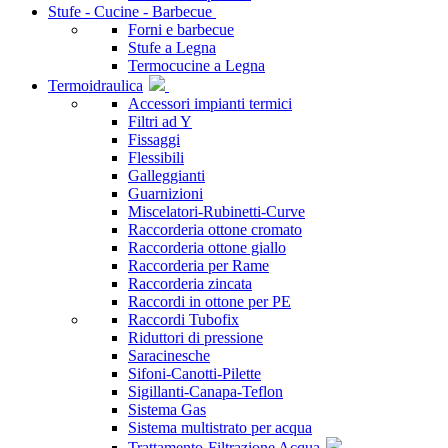
Stufe - Cucine - Barbecue
Forni e barbecue
Stufe a Legna
Termocucine a Legna
Termoidraulica
Accessori impianti termici
Filtri ad Y
Fissaggi
Flessibili
Galleggianti
Guarnizioni
Miscelatori-Rubinetti-Curve
Raccorderia ottone cromato
Raccorderia ottone giallo
Raccorderia per Rame
Raccorderia zincata
Raccordi in ottone per PE
Raccordi Tubofix
Riduttori di pressione
Saracinesche
Sifoni-Canotti-Pilette
Sigillanti-Canapa-Teflon
Sistema Gas
Sistema multistrato per acqua
Trattamento-Filtrazione Acqua