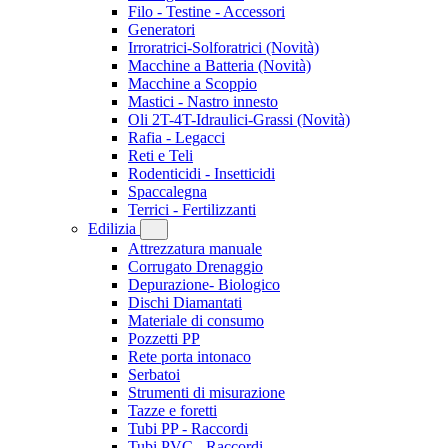
Filo - Testine - Accessori
Generatori
Irroratrici-Solforatrici
(Novità)
Macchine a Batteria
(Novità)
Macchine a Scoppio
Mastici - Nastro innesto
Oli 2T-4T-Idraulici-Grassi
(Novità)
Rafia - Legacci
Reti e Teli
Rodenticidi - Insetticidi
Spaccalegna
Terrici - Fertilizzanti
Edilizia
Attrezzatura manuale
Corrugato Drenaggio
Depurazione- Biologico
Dischi Diamantati
Materiale di consumo
Pozzetti PP
Rete porta intonaco
Serbatoi
Strumenti di misurazione
Tazze e foretti
Tubi PP - Raccordi
Tubi PVC - Raccordi