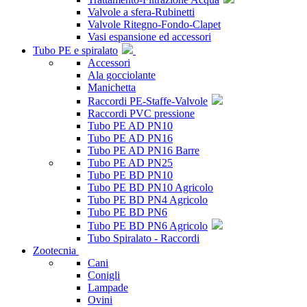
Valvole a sfera-Rubinetti
Valvole Ritegno-Fondo-Clapet
Vasi espansione ed accessori
Tubo PE e spiralato
Accessori
Ala gocciolante
Manichetta
Raccordi PE-Staffe-Valvole
Raccordi PVC pressione
Tubo PE AD PN10
Tubo PE AD PN16
Tubo PE AD PN16 Barre
Tubo PE AD PN25
Tubo PE BD PN10
Tubo PE BD PN10 Agricolo
Tubo PE BD PN4 Agricolo
Tubo PE BD PN6
Tubo PE BD PN6 Agricolo
Tubo Spiralato - Raccordi
Zootecnia
Cani
Conigli
Lampade
Ovini