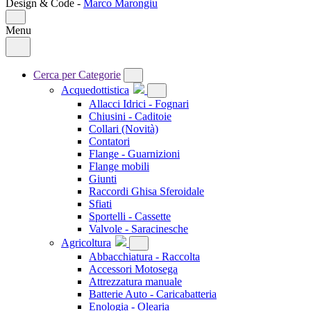
Design & Code -
Marco Marongiu
Menu
Cerca per Categorie
Acquedottistica
Allacci Idrici - Fognari
Chiusini - Caditoie
Collari
(Novità)
Contatori
Flange - Guarnizioni
Flange mobili
Giunti
Raccordi Ghisa Sferoidale
Sfiati
Sportelli - Cassette
Valvole - Saracinesche
Agricoltura
Abbacchiatura - Raccolta
Accessori Motosega
Attrezzatura manuale
Batterie Auto - Caricabatteria
Enologia - Olearia