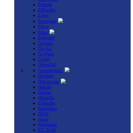
Elentek
ElPumps
Emec
Eurolamp
Felco
Filtra
Florenter
Genmac
Gis Air
Go Plast
Granit
GreenOil
GreenWorks
Heiniger
Hidroconta
Hikoki
Hunter
Idraitalia
Il Maglio
Italtecnica
ITAP
Joans
Kamikaze
KS Tools