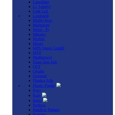
Laserliner
Lc Adesivi
Link Led
Lombardi
Maffei Inox
Malgorani
Metal - Pi
Mikalor
Molital
Moser
MPS Sägen GmbH
MTP
Multipower
Naan Dan Jain
OFT
Orsatti
Oveneat
Plastica Alfa
Plastic-Puglia
Pony
Rain
Ratto
Reflexx
Retificio Padano
Rontani