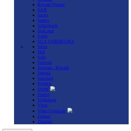
Rovatti Pompe
SAB
Sacto
Sartex
Scheppach
SeaLand
Selsil
SGA SARDEGNA
Sicos
Skil
Solo
Speroni
Speroni - Rovatti
Spluga
Starplast
Sveden
SWM
Toptul
Verdelook
Virax
Volpi Originale
Zenner
Zirantec