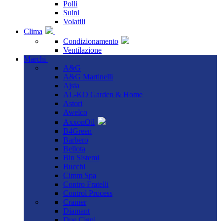
Polli
Suini
Volatili
Clima
Condizionamento
Ventilazione
Marchi
A&G
A&G Martinelli
Ajsia
AL-KO Garden & Home
Astori
Awelco
AxxonOil
B4Green
Barbero
Bellota
Bin Sistemi
Bucchi
Cimm Spa
Contro Fratelli
Control Process
Cramer
Diamant
Due Cigni