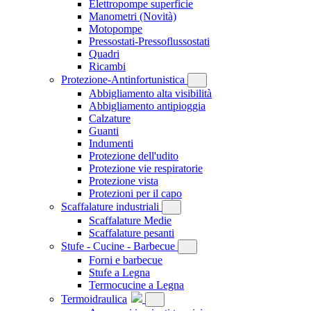
Elettropompe superficie
Manometri
(Novità)
Motopompe
Pressostati-Pressoflussostati
Quadri
Ricambi
Protezione-Antinfortunistica
Abbigliamento alta visibilità
Abbigliamento antipioggia
Calzature
Guanti
Indumenti
Protezione dell'udito
Protezione vie respiratorie
Protezione vista
Protezioni per il capo
Scaffalature industriali
Scaffalature Medie
Scaffalature pesanti
Stufe - Cucine - Barbecue
Forni e barbecue
Stufe a Legna
Termocucine a Legna
Termoidraulica