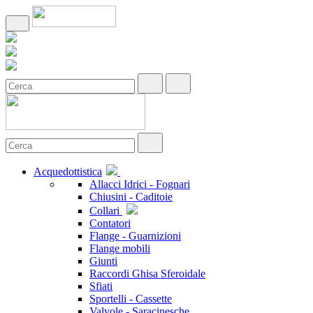
Acquedottistica
Allacci Idrici - Fognari
Chiusini - Caditoie
Collari
Contatori
Flange - Guarnizioni
Flange mobili
Giunti
Raccordi Ghisa Sferoidale
Sfiati
Sportelli - Cassette
Valvole - Saracinesche