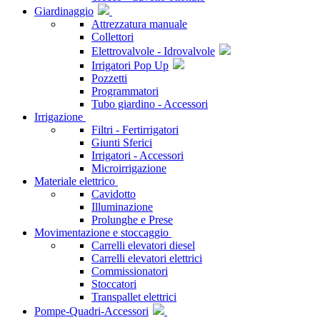
Giardinaggio
Attrezzatura manuale
Collettori
Elettrovalvole - Idrovalvole
Irrigatori Pop Up
Pozzetti
Programmatori
Tubo giardino - Accessori
Irrigazione
Filtri - Fertirrigatori
Giunti Sferici
Irrigatori - Accessori
Microirrigazione
Materiale elettrico
Cavidotto
Illuminazione
Prolunghe e Prese
Movimentazione e stoccaggio
Carrelli elevatori diesel
Carrelli elevatori elettrici
Commissionatori
Stoccatori
Transpallet elettrici
Pompe-Quadri-Accessori