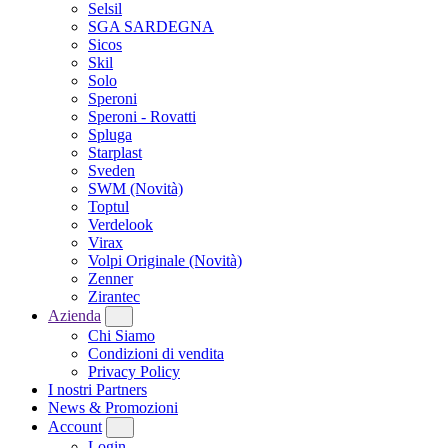
Selsil
SGA SARDEGNA
Sicos
Skil
Solo
Speroni
Speroni - Rovatti
Spluga
Starplast
Sveden
SWM
(Novità)
Toptul
Verdelook
Virax
Volpi Originale
(Novità)
Zenner
Zirantec
Azienda
Chi Siamo
Condizioni di vendita
Privacy Policy
I nostri Partners
News & Promozioni
Account
Login