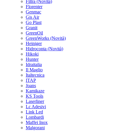
Filtra
(Novità)
Florenter
Genmac
Gis Air
Go Plast
Granit
GreenOil
GreenWorks
(Novità)
Heiniger
Hidroconta
(Novità)
Hikoki
Hunter
Idraitalia
Il Maglio
Italtecnica
ITAP
Joans
Kamikaze
KS Tools
Laserliner
Lc Adesivi
Link Led
Lombardi
Maffei Inox
Malgorani