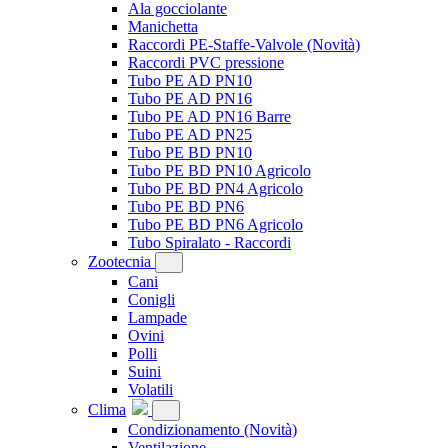
Ala gocciolante
Manichetta
Raccordi PE-Staffe-Valvole
(Novità)
Raccordi PVC pressione
Tubo PE AD PN10
Tubo PE AD PN16
Tubo PE AD PN16 Barre
Tubo PE AD PN25
Tubo PE BD PN10
Tubo PE BD PN10 Agricolo
Tubo PE BD PN4 Agricolo
Tubo PE BD PN6
Tubo PE BD PN6 Agricolo
Tubo Spiralato - Raccordi
Zootecnia
Cani
Conigli
Lampade
Ovini
Polli
Suini
Volatili
Clima
Condizionamento
(Novità)
Ventilazione