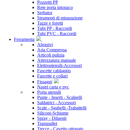
Pozzetti PP
Rete porta intonaco
Serbatoi
Strumenti di misurazione
Tazze e foretti
Tubi PP - Raccordi
Tubi PVC - Raccordi
Ferramenta
Abrasivi
Aria Compressa
Articoli pulizia
Attrezzatura manuale
Elettroutensili-Accessori
Fascette cablaggio
Fascette e collari
Fissaggi
Nastri carta e pvc
Porta utensili
Punte - Inserti - Scalpelli
Saldatrici - Accessori
Scale - Sgabelli -Trabattelli
Siliconi-Schiume
Spray - Diluenti
Transpallet
Trecce - Cavetto ottonato