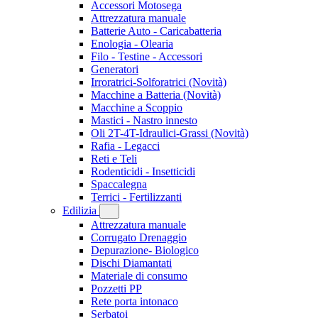
Accessori Motosega
Attrezzatura manuale
Batterie Auto - Caricabatteria
Enologia - Olearia
Filo - Testine - Accessori
Generatori
Irroratrici-Solforatrici
(Novità)
Macchine a Batteria
(Novità)
Macchine a Scoppio
Mastici - Nastro innesto
Oli 2T-4T-Idraulici-Grassi
(Novità)
Rafia - Legacci
Reti e Teli
Rodenticidi - Insetticidi
Spaccalegna
Terrici - Fertilizzanti
Edilizia
Attrezzatura manuale
Corrugato Drenaggio
Depurazione- Biologico
Dischi Diamantati
Materiale di consumo
Pozzetti PP
Rete porta intonaco
Serbatoi