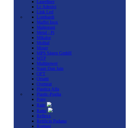
Laserliner
Lc Adesivi
Link Led
Lombardi
Maffei Inox
Malgorani
Metal - Pi
Mikalor
Molital
Moser
MPS Sägen GmbH
MTP
Multipower
Naan Dan Jain
OFT
Orsatti
Oveneat
Plastica Alfa
Plastic-Puglia
Pony
Rain
Ratto
Reflexx
Retificio Padano
Rontani