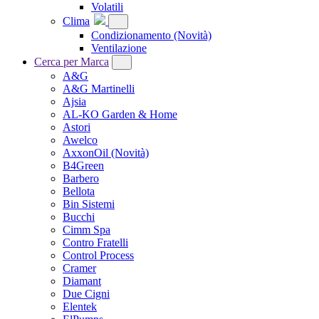
Volatili
Clima
Condizionamento
(Novità)
Ventilazione
Cerca per Marca
A&G
A&G Martinelli
Ajsia
AL-KO Garden & Home
Astori
Awelco
AxxonOil
(Novità)
B4Green
Barbero
Bellota
Bin Sistemi
Bucchi
Cimm Spa
Contro Fratelli
Control Process
Cramer
Diamant
Due Cigni
Elentek