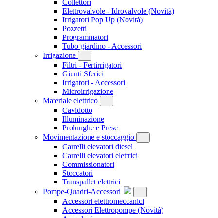
Collettori
Elettrovalvole - Idrovalvole
(Novità)
Irrigatori Pop Up
(Novità)
Pozzetti
Programmatori
Tubo giardino - Accessori
Irrigazione
Filtri - Fertirrigatori
Giunti Sferici
Irrigatori - Accessori
Microirrigazione
Materiale elettrico
Cavidotto
Illuminazione
Prolunghe e Prese
Movimentazione e stoccaggio
Carrelli elevatori diesel
Carrelli elevatori elettrici
Commissionatori
Stoccatori
Transpallet elettrici
Pompe-Quadri-Accessori
Accessori elettromeccanici
Accessori Elettropompe
(Novità)