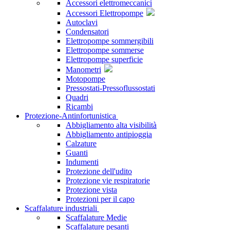
Accessori elettromeccanici
Accessori Elettropompe
Autoclavi
Condensatori
Elettropompe sommergibili
Elettropompe sommerse
Elettropompe superficie
Manometri
Motopompe
Pressostati-Pressoflussostati
Quadri
Ricambi
Protezione-Antinfortunistica
Abbigliamento alta visibilità
Abbigliamento antipioggia
Calzature
Guanti
Indumenti
Protezione dell'udito
Protezione vie respiratorie
Protezione vista
Protezioni per il capo
Scaffalature industriali
Scaffalature Medie
Scaffalature pesanti