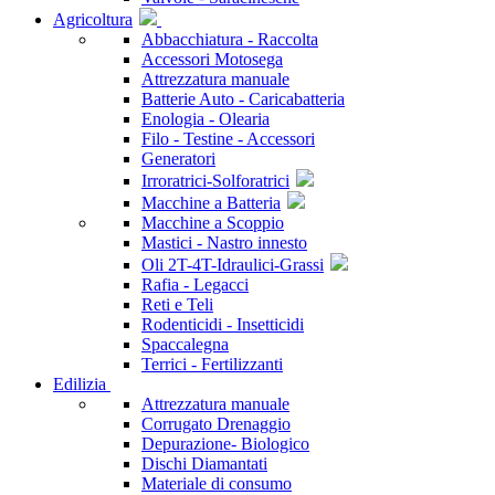
Agricoltura
Abbacchiatura - Raccolta
Accessori Motosega
Attrezzatura manuale
Batterie Auto - Caricabatteria
Enologia - Olearia
Filo - Testine - Accessori
Generatori
Irroratrici-Solforatrici
Macchine a Batteria
Macchine a Scoppio
Mastici - Nastro innesto
Oli 2T-4T-Idraulici-Grassi
Rafia - Legacci
Reti e Teli
Rodenticidi - Insetticidi
Spaccalegna
Terrici - Fertilizzanti
Edilizia
Attrezzatura manuale
Corrugato Drenaggio
Depurazione- Biologico
Dischi Diamantati
Materiale di consumo