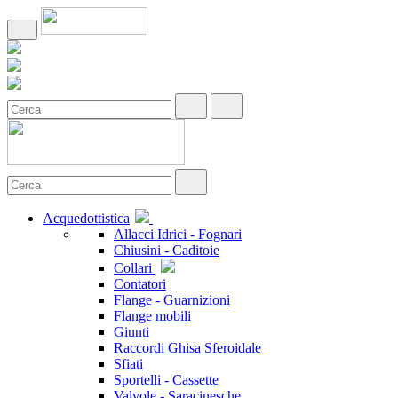
Acquedottistica
Allacci Idrici - Fognari
Chiusini - Caditoie
Collari
Contatori
Flange - Guarnizioni
Flange mobili
Giunti
Raccordi Ghisa Sferoidale
Sfiati
Sportelli - Cassette
Valvole - Saracinesche