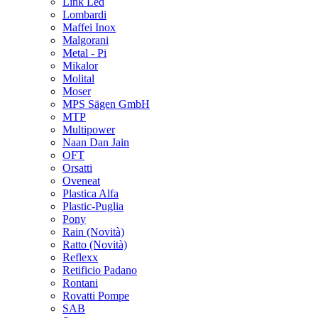
Link Led
Lombardi
Maffei Inox
Malgorani
Metal - Pi
Mikalor
Molital
Moser
MPS Sägen GmbH
MTP
Multipower
Naan Dan Jain
OFT
Orsatti
Oveneat
Plastica Alfa
Plastic-Puglia
Pony
Rain
(Novità)
Ratto
(Novità)
Reflexx
Retificio Padano
Rontani
Rovatti Pompe
SAB