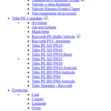
Valvole a sfera-Rubinetti
Valvole Ritegno-Fondo-Clapet
Vasi espansione ed accessori
Tubo PE e spiralato
Accessori
Ala gocciolante
Manichetta
Raccordi PE-Staffe-Valvole
Raccordi PVC pressione
Tubo PE AD PN10
Tubo PE AD PN16
Tubo PE AD PN16 Barre
Tubo PE AD PN25
Tubo PE BD PN10
Tubo PE BD PN10 Agricolo
Tubo PE BD PN4 Agricolo
Tubo PE BD PN6
Tubo PE BD PN6 Agricolo
Tubo Spiralato - Raccordi
Zootecnia
Cani
Conigli
Lampade
Ovini