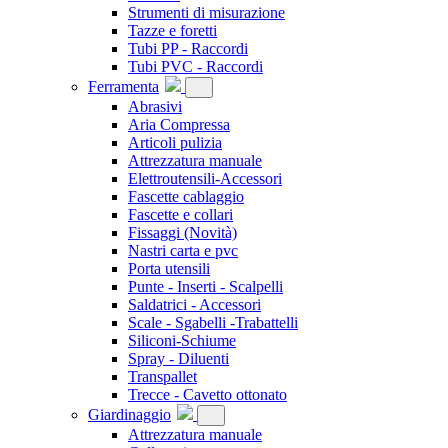
Strumenti di misurazione
Tazze e foretti
Tubi PP - Raccordi
Tubi PVC - Raccordi
Ferramenta
Abrasivi
Aria Compressa
Articoli pulizia
Attrezzatura manuale
Elettroutensili-Accessori
Fascette cablaggio
Fascette e collari
Fissaggi
(Novità)
Nastri carta e pvc
Porta utensili
Punte - Inserti - Scalpelli
Saldatrici - Accessori
Scale - Sgabelli -Trabattelli
Siliconi-Schiume
Spray - Diluenti
Transpallet
Trecce - Cavetto ottonato
Giardinaggio
Attrezzatura manuale