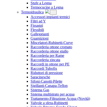
Stufe a Legna
Termocucine a Legna
Termoidraulica
Accessori impianti termici
Filtri ad Y
Fissaggi
Flessibili
Galleggianti
Guarnizioni
Miscelatori-Rubinetti-Curve
Raccorderia ottone cromato
Raccorderia ottone giallo
Raccorderia per Rame
Raccorderia zincata
Raccordi in ottone per PE
Raccordi Tubofix
Riduttori di pressione
Saracinesche
Sifoni-Canotti-Pilette
Sigillanti-Canapa-Teflon
Sistema Gas
Sistema multistrato per acqua
Trattamento-Filtrazione Acqua
(Novità)
Valvole a sfera-Rubinetti