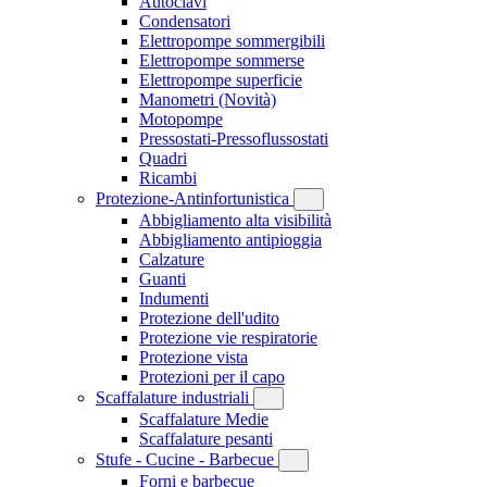
Autoclavi
Condensatori
Elettropompe sommergibili
Elettropompe sommerse
Elettropompe superficie
Manometri
(Novità)
Motopompe
Pressostati-Pressoflussostati
Quadri
Ricambi
Protezione-Antinfortunistica
Abbigliamento alta visibilità
Abbigliamento antipioggia
Calzature
Guanti
Indumenti
Protezione dell'udito
Protezione vie respiratorie
Protezione vista
Protezioni per il capo
Scaffalature industriali
Scaffalature Medie
Scaffalature pesanti
Stufe - Cucine - Barbecue
Forni e barbecue