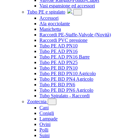
Valvole Ritegno-Fondo-Clapet
Vasi espansione ed accessori
Tubo PE e spiralato
Accessori
Ala gocciolante
Manichetta
Raccordi PE-Staffe-Valvole
(Novità)
Raccordi PVC pressione
Tubo PE AD PN10
Tubo PE AD PN16
Tubo PE AD PN16 Barre
Tubo PE AD PN25
Tubo PE BD PN10
Tubo PE BD PN10 Agricolo
Tubo PE BD PN4 Agricolo
Tubo PE BD PN6
Tubo PE BD PN6 Agricolo
Tubo Spiralato - Raccordi
Zootecnia
Cani
Conigli
Lampade
Ovini
Polli
Suini