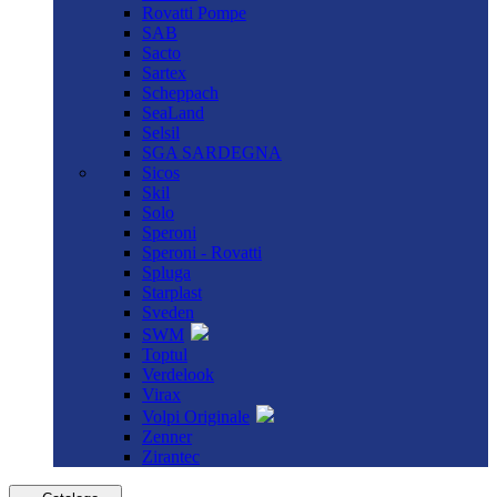
Rovatti Pompe
SAB
Sacto
Sartex
Scheppach
SeaLand
Selsil
SGA SARDEGNA
Sicos
Skil
Solo
Speroni
Speroni - Rovatti
Spluga
Starplast
Sveden
SWM
Toptul
Verdelook
Virax
Volpi Originale
Zenner
Zirantec