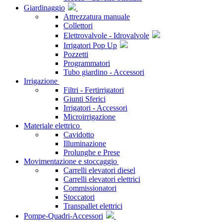
Giardinaggio
Attrezzatura manuale
Collettori
Elettrovalvole - Idrovalvole
Irrigatori Pop Up
Pozzetti
Programmatori
Tubo giardino - Accessori
Irrigazione
Filtri - Fertirrigatori
Giunti Sferici
Irrigatori - Accessori
Microirrigazione
Materiale elettrico
Cavidotto
Illuminazione
Prolunghe e Prese
Movimentazione e stoccaggio
Carrelli elevatori diesel
Carrelli elevatori elettrici
Commissionatori
Stoccatori
Transpallet elettrici
Pompe-Quadri-Accessori