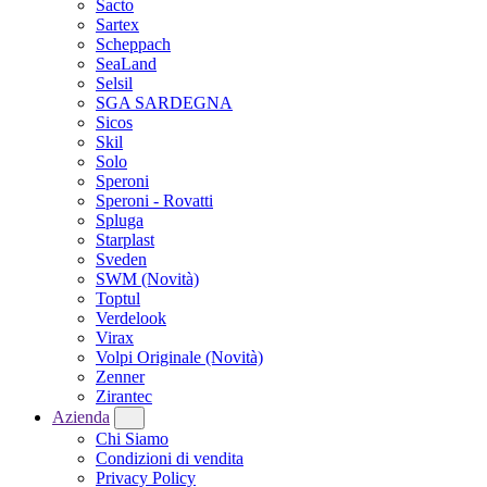
Sacto
Sartex
Scheppach
SeaLand
Selsil
SGA SARDEGNA
Sicos
Skil
Solo
Speroni
Speroni - Rovatti
Spluga
Starplast
Sveden
SWM
(Novità)
Toptul
Verdelook
Virax
Volpi Originale
(Novità)
Zenner
Zirantec
Azienda
Chi Siamo
Condizioni di vendita
Privacy Policy