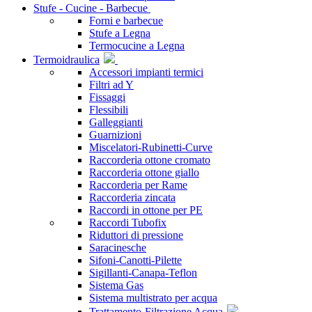
Stufe - Cucine - Barbecue
Forni e barbecue
Stufe a Legna
Termocucine a Legna
Termoidraulica
Accessori impianti termici
Filtri ad Y
Fissaggi
Flessibili
Galleggianti
Guarnizioni
Miscelatori-Rubinetti-Curve
Raccorderia ottone cromato
Raccorderia ottone giallo
Raccorderia per Rame
Raccorderia zincata
Raccordi in ottone per PE
Raccordi Tubofix
Riduttori di pressione
Saracinesche
Sifoni-Canotti-Pilette
Sigillanti-Canapa-Teflon
Sistema Gas
Sistema multistrato per acqua
Trattamento-Filtrazione Acqua