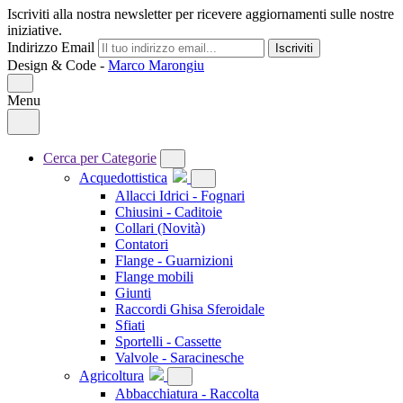
Iscriviti alla nostra newsletter per ricevere aggiornamenti sulle nostre
iniziative.
Indirizzo Email
Iscriviti
Design & Code -
Marco Marongiu
Menu
Cerca per Categorie
Acquedottistica
Allacci Idrici - Fognari
Chiusini - Caditoie
Collari
(Novità)
Contatori
Flange - Guarnizioni
Flange mobili
Giunti
Raccordi Ghisa Sferoidale
Sfiati
Sportelli - Cassette
Valvole - Saracinesche
Agricoltura
Abbacchiatura - Raccolta