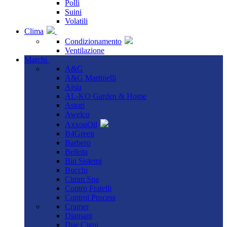
Polli
Suini
Volatili
Clima
Condizionamento
Ventilazione
Marchi
A&G
A&G Martinelli
Ajsia
AL-KO Garden & Home
Astori
Awelco
AxxonOil
B4Green
Barbero
Bellota
Bin Sistemi
Bucchi
Cimm Spa
Contro Fratelli
Control Process
Cramer
Diamant
Due Cigni