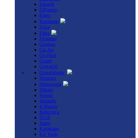
Elentek
ElPumps
Emec
Eurolamp
Felco
Filtra
Florenter
Genmac
Gis Air
Go Plast
Granit
GreenOil
GreenWorks
Heiniger
Hidroconta
Hikoki
Hunter
Idraitalia
Il Maglio
Italtecnica
ITAP
Joans
Kamikaze
KS Tools