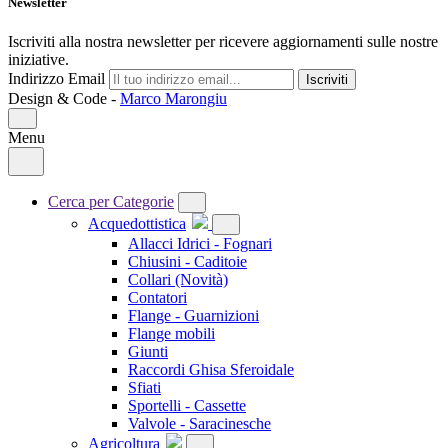
Newsletter
Iscriviti alla nostra newsletter per ricevere aggiornamenti sulle nostre
iniziative.
Indirizzo Email
Iscriviti
Design & Code -
Marco Marongiu
Menu
Cerca per Categorie
Acquedottistica
Allacci Idrici - Fognari
Chiusini - Caditoie
Collari
(Novità)
Contatori
Flange - Guarnizioni
Flange mobili
Giunti
Raccordi Ghisa Sferoidale
Sfiati
Sportelli - Cassette
Valvole - Saracinesche
Agricoltura