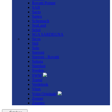
Rovatti Pompe
SAB
Sacto
Sartex
Scheppach
SeaLand
Selsil
SGA SARDEGNA
Sicos
Skil
Solo
Speroni
Speroni - Rovatti
Spluga
Starplast
Sveden
SWM
Toptul
Verdelook
Virax
Volpi Originale
Zenner
Zirantec