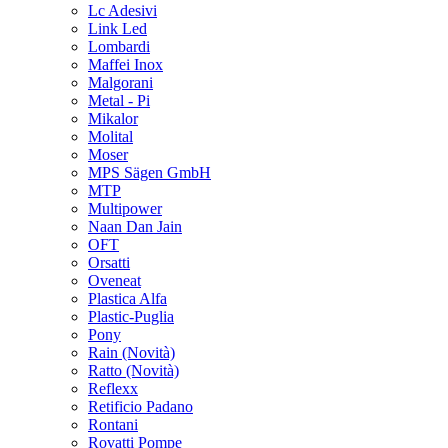
Lc Adesivi
Link Led
Lombardi
Maffei Inox
Malgorani
Metal - Pi
Mikalor
Molital
Moser
MPS Sägen GmbH
MTP
Multipower
Naan Dan Jain
OFT
Orsatti
Oveneat
Plastica Alfa
Plastic-Puglia
Pony
Rain
(Novità)
Ratto
(Novità)
Reflexx
Retificio Padano
Rontani
Rovatti Pompe