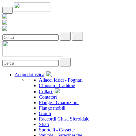
Acquedottistica
Allacci Idrici - Fognari
Chiusini - Caditoie
Collari
Contatori
Flange - Guarnizioni
Flange mobili
Giunti
Raccordi Ghisa Sferoidale
Sfiati
Sportelli - Cassette
Valvole - Saracinesche