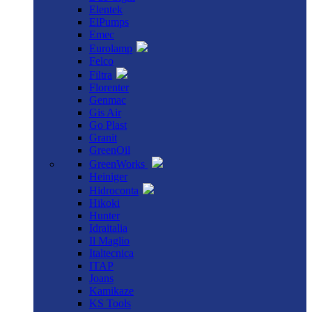
Elentek
ElPumps
Emec
Eurolamp
Felco
Filtra
Florenter
Genmac
Gis Air
Go Plast
Granit
GreenOil
GreenWorks
Heiniger
Hidroconta
Hikoki
Hunter
Idraitalia
Il Maglio
Italtecnica
ITAP
Joans
Kamikaze
KS Tools