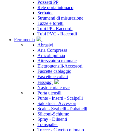
Pozzetti PP
Rete porta intonaco
Serbatoi
Strumenti di misurazione
Tazze e foretti
Tubi PP - Raccordi
Tubi PVC - Raccordi
Ferramenta
Abrasivi
Aria Compressa
Articoli pulizia
Attrezzatura manuale
Elettroutensili-Accessori
Fascette cablaggio
Fascette e collari
Fissaggi
Nastri carta e pvc
Porta utensili
Punte - Inserti - Scalpelli
Saldatrici - Accessori
Scale - Sgabelli -Trabattelli
Siliconi-Schiume
Spray - Diluenti
Transpallet
Trecce - Cavetto ottonato