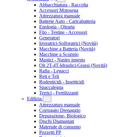
Abbacchiatura - Raccolta
Accessori Motosega
Attrezzatura manuale
Batterie Auto - Caricabatteria
Enologia - Olearia
Filo - Testine - Accessori
Generatori
Irroratrici-Solforatrici
(Novità)
Macchine a Batteria
(Novità)
Macchine a Scoppio
Mastici - Nastro innesto
Oli 2T-4T-Idraulici-Grassi
(Novità)
Rafia - Legacci
Reti e Teli
Rodenticidi - Insetticidi
Spaccalegna
Terrici - Fertilizzanti
Edilizia
Attrezzatura manuale
Corrugato Drenaggio
Depurazione- Biologico
Dischi Diamantati
Materiale di consumo
Pozzetti PP