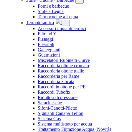
Stufe - Cucine - Barbecue
Forni e barbecue
Stufe a Legna
Termocucine a Legna
Termoidraulica
Accessori impianti termici
Filtri ad Y
Fissaggi
Flessibili
Galleggianti
Guarnizioni
Miscelatori-Rubinetti-Curve
Raccorderia ottone cromato
Raccorderia ottone giallo
Raccorderia per Rame
Raccorderia zincata
Raccordi in ottone per PE
Raccordi Tubofix
Riduttori di pressione
Saracinesche
Sifoni-Canotti-Pilette
Sigillanti-Canapa-Teflon
Sistema Gas
Sistema multistrato per acqua
Trattamento-Filtrazione Acqua
(Novità)