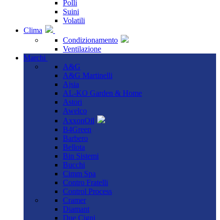
Polli
Suini
Volatili
Clima
Condizionamento
Ventilazione
Marchi
A&G
A&G Martinelli
Ajsia
AL-KO Garden & Home
Astori
Awelco
AxxonOil
B4Green
Barbero
Bellota
Bin Sistemi
Bucchi
Cimm Spa
Contro Fratelli
Control Process
Cramer
Diamant
Due Cigni