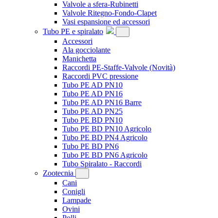
Valvole a sfera-Rubinetti
Valvole Ritegno-Fondo-Clapet
Vasi espansione ed accessori
Tubo PE e spiralato
Accessori
Ala gocciolante
Manichetta
Raccordi PE-Staffe-Valvole
(Novità)
Raccordi PVC pressione
Tubo PE AD PN10
Tubo PE AD PN16
Tubo PE AD PN16 Barre
Tubo PE AD PN25
Tubo PE BD PN10
Tubo PE BD PN10 Agricolo
Tubo PE BD PN4 Agricolo
Tubo PE BD PN6
Tubo PE BD PN6 Agricolo
Tubo Spiralato - Raccordi
Zootecnia
Cani
Conigli
Lampade
Ovini
Polli