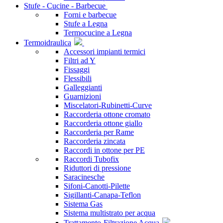
Stufe - Cucine - Barbecue
Forni e barbecue
Stufe a Legna
Termocucine a Legna
Termoidraulica
Accessori impianti termici
Filtri ad Y
Fissaggi
Flessibili
Galleggianti
Guarnizioni
Miscelatori-Rubinetti-Curve
Raccorderia ottone cromato
Raccorderia ottone giallo
Raccorderia per Rame
Raccorderia zincata
Raccordi in ottone per PE
Raccordi Tubofix
Riduttori di pressione
Saracinesche
Sifoni-Canotti-Pilette
Sigillanti-Canapa-Teflon
Sistema Gas
Sistema multistrato per acqua
Trattamento-Filtrazione Acqua