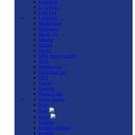
Laserliner
Lc Adesivi
Link Led
Lombardi
Maffei Inox
Malgorani
Metal - Pi
Mikalor
Molital
Moser
MPS Sägen GmbH
MTP
Multipower
Naan Dan Jain
OFT
Orsatti
Oveneat
Plastica Alfa
Plastic-Puglia
Pony
Rain
Ratto
Reflexx
Retificio Padano
Rontani