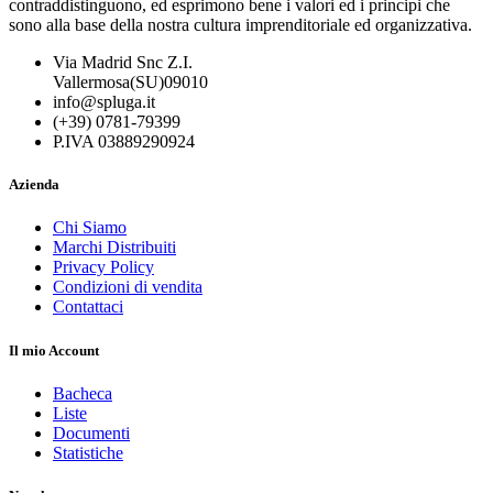
contraddistinguono, ed esprimono bene i valori ed i principi che
sono alla base della nostra cultura imprenditoriale ed organizzativa.
Via Madrid Snc Z.I.
Vallermosa(SU)09010
info@spluga.it
(+39) 0781-79399
P.IVA 03889290924
Azienda
Chi Siamo
Marchi Distribuiti
Privacy Policy
Condizioni di vendita
Contattaci
Il mio Account
Bacheca
Liste
Documenti
Statistiche