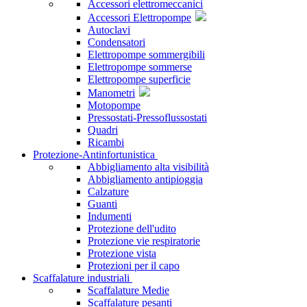
Accessori elettromeccanici
Accessori Elettropompe
Autoclavi
Condensatori
Elettropompe sommergibili
Elettropompe sommerse
Elettropompe superficie
Manometri
Motopompe
Pressostati-Pressoflussostati
Quadri
Ricambi
Protezione-Antinfortunistica
Abbigliamento alta visibilità
Abbigliamento antipioggia
Calzature
Guanti
Indumenti
Protezione dell'udito
Protezione vie respiratorie
Protezione vista
Protezioni per il capo
Scaffalature industriali
Scaffalature Medie
Scaffalature pesanti