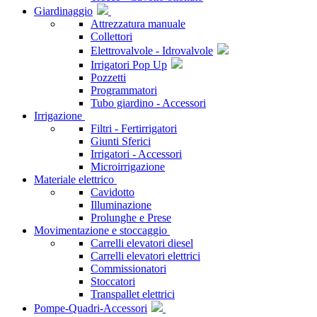
Giardinaggio
Attrezzatura manuale
Collettori
Elettrovalvole - Idrovalvole
Irrigatori Pop Up
Pozzetti
Programmatori
Tubo giardino - Accessori
Irrigazione
Filtri - Fertirrigatori
Giunti Sferici
Irrigatori - Accessori
Microirrigazione
Materiale elettrico
Cavidotto
Illuminazione
Prolunghe e Prese
Movimentazione e stoccaggio
Carrelli elevatori diesel
Carrelli elevatori elettrici
Commissionatori
Stoccatori
Transpallet elettrici
Pompe-Quadri-Accessori