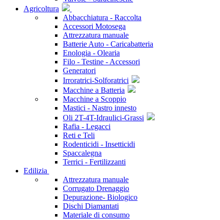
Agricoltura
Abbacchiatura - Raccolta
Accessori Motosega
Attrezzatura manuale
Batterie Auto - Caricabatteria
Enologia - Olearia
Filo - Testine - Accessori
Generatori
Irroratrici-Solforatrici
Macchine a Batteria
Macchine a Scoppio
Mastici - Nastro innesto
Oli 2T-4T-Idraulici-Grassi
Rafia - Legacci
Reti e Teli
Rodenticidi - Insetticidi
Spaccalegna
Terrici - Fertilizzanti
Edilizia
Attrezzatura manuale
Corrugato Drenaggio
Depurazione- Biologico
Dischi Diamantati
Materiale di consumo