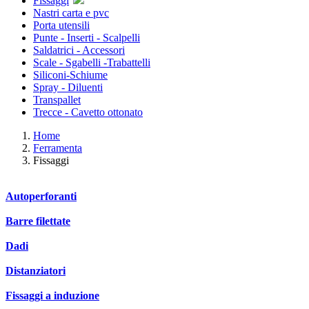
Fissaggi
Nastri carta e pvc
Porta utensili
Punte - Inserti - Scalpelli
Saldatrici - Accessori
Scale - Sgabelli -Trabattelli
Siliconi-Schiume
Spray - Diluenti
Transpallet
Trecce - Cavetto ottonato
Home
Ferramenta
Fissaggi
Autoperforanti
Barre filettate
Dadi
Distanziatori
Fissaggi a induzione