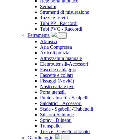
Rete porta intonaco
Serbatoi
Strumenti di misurazione
Tazze e foretti
Tubi PP - Raccordi
Tubi PVC - Raccordi
Ferramenta
Abrasivi
Aria Compressa
Articoli pulizia
Attrezzatura manuale
Elettroutensili-Accessori
Fascette cablaggio
Fascette e collari
Fissaggi
(Novità)
Nastri carta e pvc
Porta utensili
Punte - Inserti - Scalpelli
Saldatrici - Accessori
Scale - Sgabelli -Trabattelli
Siliconi-Schiume
Spray - Diluenti
Transpallet
Trecce - Cavetto ottonato
Giardinaggio