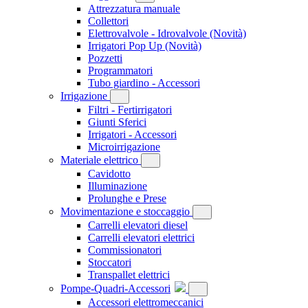
Attrezzatura manuale
Collettori
Elettrovalvole - Idrovalvole
(Novità)
Irrigatori Pop Up
(Novità)
Pozzetti
Programmatori
Tubo giardino - Accessori
Irrigazione
Filtri - Fertirrigatori
Giunti Sferici
Irrigatori - Accessori
Microirrigazione
Materiale elettrico
Cavidotto
Illuminazione
Prolunghe e Prese
Movimentazione e stoccaggio
Carrelli elevatori diesel
Carrelli elevatori elettrici
Commissionatori
Stoccatori
Transpallet elettrici
Pompe-Quadri-Accessori
Accessori elettromeccanici