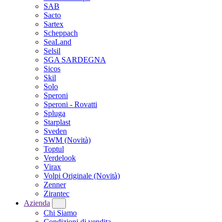
SAB
Sacto
Sartex
Scheppach
SeaLand
Selsil
SGA SARDEGNA
Sicos
Skil
Solo
Speroni
Speroni - Rovatti
Spluga
Starplast
Sveden
SWM
(Novità)
Toptul
Verdelook
Virax
Volpi Originale
(Novità)
Zenner
Zirantec
Azienda
Chi Siamo
Condizioni di vendita