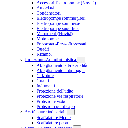
Accessori Elettropompe
(Novità)
Autoclavi
Condensatori
Elettropompe sommergibili
Elettropompe sommerse
Elettropompe superficie
Manometri
(Novità)
Motopompe
Pressostati-Pressoflussostati
Quadri
Ricambi
Protezione-Antinfortunistica
Abbigliamento alta visibilità
Abbigliamento antipioggia
Calzature
Guanti
Indumenti
Protezione dell'udito
Protezione vie respiratorie
Protezione vista
Protezioni per il capo
Scaffalature industriali
Scaffalature Medie
Scaffalature pesanti