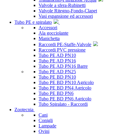
Valvole a sfera-Rubinetti
Valvole Ritegno-Fondo-Clapet
Vasi espansione ed accessori
Tubo PE e spiralato
Accessori
Ala gocciolante
Manichetta
Raccordi PE-Staffe-Valvole
Raccordi PVC pressione
Tubo PE AD PN10
Tubo PE AD PN16
Tubo PE AD PN16 Barre
Tubo PE AD PN25
Tubo PE BD PN10
Tubo PE BD PN10 Agricolo
Tubo PE BD PN4 Agricolo
Tubo PE BD PN6
Tubo PE BD PN6 Agricolo
Tubo Spiralato - Raccordi
Zootecnia
Cani
Conigli
Lampade
Ovini