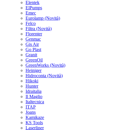
Elentek
ElPumps
Emec
Eurolamp
(Novità)
Felco
Filtra
(Novità)
Florenter
Genmac
Gis Air
Go Plast
Granit
GreenOil
GreenWorks
(Novità)
Heiniger
Hidroconta
(Novità)
Hikoki
Hunter
Idraitalia
Il Maglio
Italtecnica
ITAP
Joans
Kamikaze
KS Tools
Laserliner