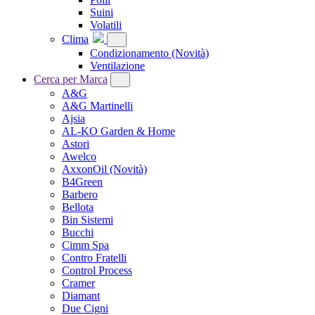
Suini
Volatili
Clima
Condizionamento
(Novità)
Ventilazione
Cerca per Marca
A&G
A&G Martinelli
Ajsia
AL-KO Garden & Home
Astori
Awelco
AxxonOil
(Novità)
B4Green
Barbero
Bellota
Bin Sistemi
Bucchi
Cimm Spa
Contro Fratelli
Control Process
Cramer
Diamant
Due Cigni