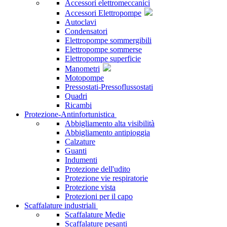
Accessori elettromeccanici
Accessori Elettropompe
Autoclavi
Condensatori
Elettropompe sommergibili
Elettropompe sommerse
Elettropompe superficie
Manometri
Motopompe
Pressostati-Pressoflussostati
Quadri
Ricambi
Protezione-Antinfortunistica
Abbigliamento alta visibilità
Abbigliamento antipioggia
Calzature
Guanti
Indumenti
Protezione dell'udito
Protezione vie respiratorie
Protezione vista
Protezioni per il capo
Scaffalature industriali
Scaffalature Medie
Scaffalature pesanti