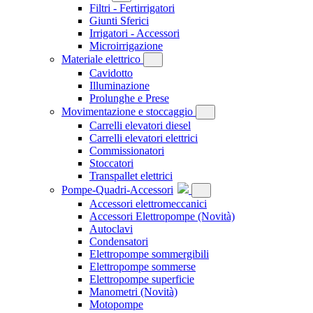
Filtri - Fertirrigatori
Giunti Sferici
Irrigatori - Accessori
Microirrigazione
Materiale elettrico
Cavidotto
Illuminazione
Prolunghe e Prese
Movimentazione e stoccaggio
Carrelli elevatori diesel
Carrelli elevatori elettrici
Commissionatori
Stoccatori
Transpallet elettrici
Pompe-Quadri-Accessori
Accessori elettromeccanici
Accessori Elettropompe
(Novità)
Autoclavi
Condensatori
Elettropompe sommergibili
Elettropompe sommerse
Elettropompe superficie
Manometri
(Novità)
Motopompe