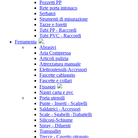
Pozzetti PP
Rete porta intonaco
Serbatoi
Strumenti di misurazione
Tazze e foretti
Tubi PP - Raccordi
Tubi PVC - Raccordi
Ferramenta
Abrasivi
Aria Compressa
Articoli pulizia
Attrezzatura manuale
Elettroutensili-Accessori
Fascette cablaggio
Fascette e collari
Fissaggi
Nastri carta e pvc
Porta utensili
Punte - Inserti - Scalpelli
Saldatrici - Accessori
Scale - Sgabelli -Trabattelli
Siliconi-Schiume
Spray - Diluenti
Transpallet
Trecce - Cavetto ottonato