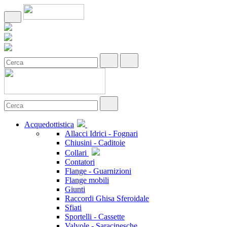
Acquedottistica
Allacci Idrici - Fognari
Chiusini - Caditoie
Collari
Contatori
Flange - Guarnizioni
Flange mobili
Giunti
Raccordi Ghisa Sferoidale
Sfiati
Sportelli - Cassette
Valvole - Saracinesche