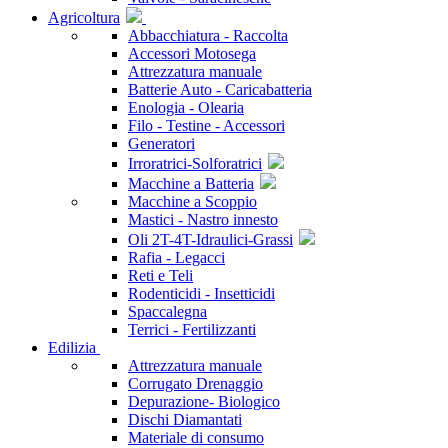
Agricoltura
Abbacchiatura - Raccolta
Accessori Motosega
Attrezzatura manuale
Batterie Auto - Caricabatteria
Enologia - Olearia
Filo - Testine - Accessori
Generatori
Irroratrici-Solforatrici
Macchine a Batteria
Macchine a Scoppio
Mastici - Nastro innesto
Oli 2T-4T-Idraulici-Grassi
Rafia - Legacci
Reti e Teli
Rodenticidi - Insetticidi
Spaccalegna
Terrici - Fertilizzanti
Edilizia
Attrezzatura manuale
Corrugato Drenaggio
Depurazione- Biologico
Dischi Diamantati
Materiale di consumo