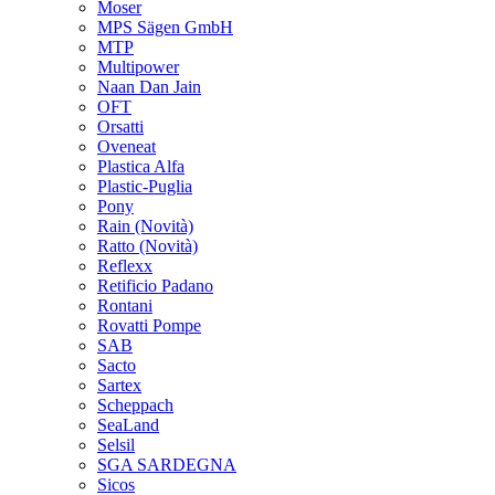
Moser
MPS Sägen GmbH
MTP
Multipower
Naan Dan Jain
OFT
Orsatti
Oveneat
Plastica Alfa
Plastic-Puglia
Pony
Rain
(Novità)
Ratto
(Novità)
Reflexx
Retificio Padano
Rontani
Rovatti Pompe
SAB
Sacto
Sartex
Scheppach
SeaLand
Selsil
SGA SARDEGNA
Sicos