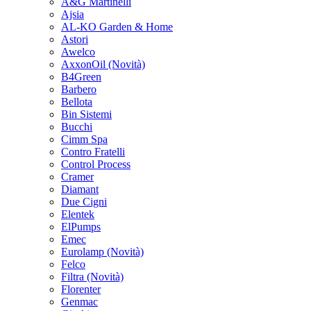
A&G Martinelli
Ajsia
AL-KO Garden & Home
Astori
Awelco
AxxonOil
(Novità)
B4Green
Barbero
Bellota
Bin Sistemi
Bucchi
Cimm Spa
Contro Fratelli
Control Process
Cramer
Diamant
Due Cigni
Elentek
ElPumps
Emec
Eurolamp
(Novità)
Felco
Filtra
(Novità)
Florenter
Genmac