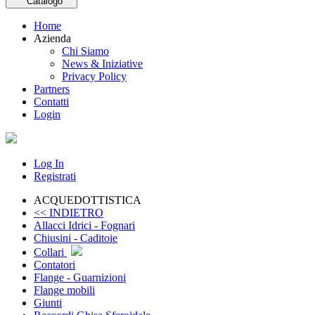
Catalogo
Home
Azienda
Chi Siamo
News & Iniziative
Privacy Policy
Partners
Contatti
Login
Log In
Registrati
ACQUEDOTTISTICA
<< INDIETRO
Allacci Idrici - Fognari
Chiusini - Caditoie
Collari
Contatori
Flange - Guarnizioni
Flange mobili
Giunti