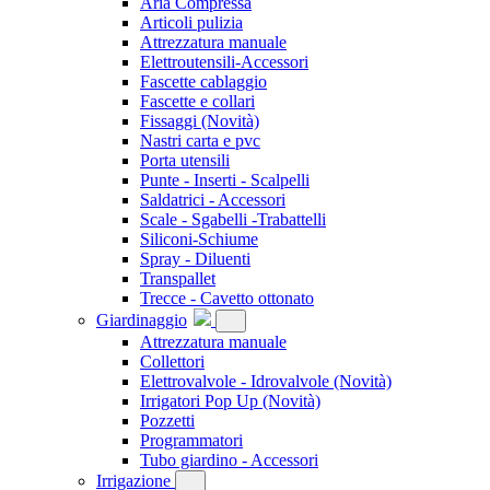
Aria Compressa
Articoli pulizia
Attrezzatura manuale
Elettroutensili-Accessori
Fascette cablaggio
Fascette e collari
Fissaggi
(Novità)
Nastri carta e pvc
Porta utensili
Punte - Inserti - Scalpelli
Saldatrici - Accessori
Scale - Sgabelli -Trabattelli
Siliconi-Schiume
Spray - Diluenti
Transpallet
Trecce - Cavetto ottonato
Giardinaggio
Attrezzatura manuale
Collettori
Elettrovalvole - Idrovalvole
(Novità)
Irrigatori Pop Up
(Novità)
Pozzetti
Programmatori
Tubo giardino - Accessori
Irrigazione