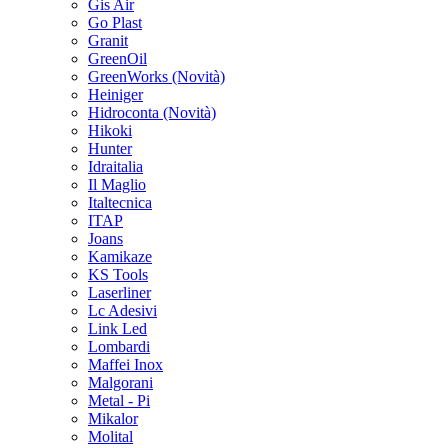
Gis Air
Go Plast
Granit
GreenOil
GreenWorks
(Novità)
Heiniger
Hidroconta
(Novità)
Hikoki
Hunter
Idraitalia
Il Maglio
Italtecnica
ITAP
Joans
Kamikaze
KS Tools
Laserliner
Lc Adesivi
Link Led
Lombardi
Maffei Inox
Malgorani
Metal - Pi
Mikalor
Molital