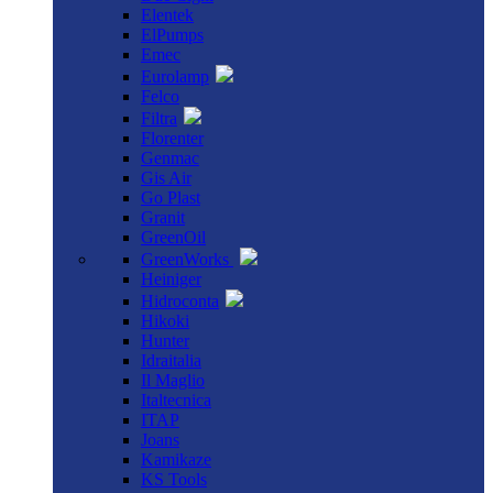
Elentek
ElPumps
Emec
Eurolamp
Felco
Filtra
Florenter
Genmac
Gis Air
Go Plast
Granit
GreenOil
GreenWorks
Heiniger
Hidroconta
Hikoki
Hunter
Idraitalia
Il Maglio
Italtecnica
ITAP
Joans
Kamikaze
KS Tools