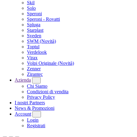
Skil
Solo
Speroni
Speroni - Rovatti
Spluga
Starplast
Sveden
SWM
(Novità)
Toptul
Verdelook
Virax
Volpi Originale
(Novità)
Zenner
Zirantec
Azienda
Chi Siamo
Condizioni di vendita
Privacy Policy
I nostri Partners
News & Promozioni
Account
Login
Registrati