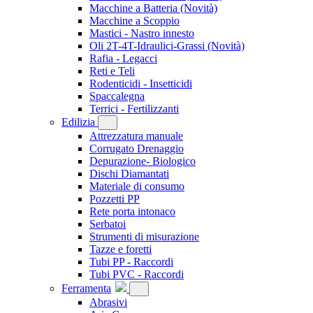
Macchine a Batteria
(Novità)
Macchine a Scoppio
Mastici - Nastro innesto
Oli 2T-4T-Idraulici-Grassi
(Novità)
Rafia - Legacci
Reti e Teli
Rodenticidi - Insetticidi
Spaccalegna
Terrici - Fertilizzanti
Edilizia
Attrezzatura manuale
Corrugato Drenaggio
Depurazione- Biologico
Dischi Diamantati
Materiale di consumo
Pozzetti PP
Rete porta intonaco
Serbatoi
Strumenti di misurazione
Tazze e foretti
Tubi PP - Raccordi
Tubi PVC - Raccordi
Ferramenta
Abrasivi