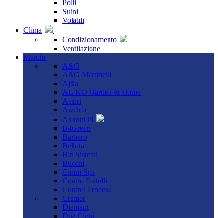
Polli
Suini
Volatili
Clima
Condizionamento
Ventilazione
Marchi
A&G
A&G Martinelli
Ajsia
AL-KO Garden & Home
Astori
Awelco
AxxonOil
B4Green
Barbero
Bellota
Bin Sistemi
Bucchi
Cimm Spa
Contro Fratelli
Control Process
Cramer
Diamant
Due Cigni