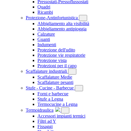
Pressostati-Pressoflussostati
Quadri
Ricambi
Protezione-Antinfortunistica
Abbigliamento alta visibilità
Abbigliamento antipioggia
Calzature
Guanti
Indumenti
Protezione dell'udito
Protezione vie respiratorie
Protezione vista
Protezioni per il capo
Scaffalature industriali
Scaffalature Medie
Scaffalature pesanti
Stufe - Cucine - Barbecue
Forni e barbecue
Stufe a Legna
Termocucine a Legna
Termoidraulica
Accessori impianti termici
Filtri ad Y
Fissaggi