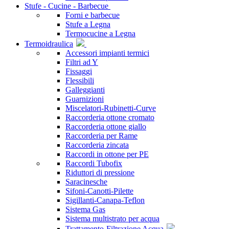
Stufe - Cucine - Barbecue
Forni e barbecue
Stufe a Legna
Termocucine a Legna
Termoidraulica
Accessori impianti termici
Filtri ad Y
Fissaggi
Flessibili
Galleggianti
Guarnizioni
Miscelatori-Rubinetti-Curve
Raccorderia ottone cromato
Raccorderia ottone giallo
Raccorderia per Rame
Raccorderia zincata
Raccordi in ottone per PE
Raccordi Tubofix
Riduttori di pressione
Saracinesche
Sifoni-Canotti-Pilette
Sigillanti-Canapa-Teflon
Sistema Gas
Sistema multistrato per acqua
Trattamento-Filtrazione Acqua