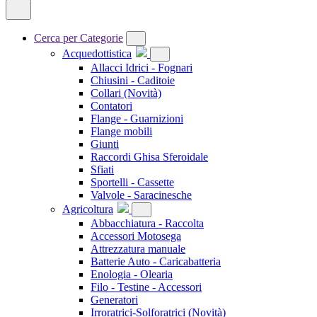
Cerca per Categorie
Acquedottistica
Allacci Idrici - Fognari
Chiusini - Caditoie
Collari
(Novità)
Contatori
Flange - Guarnizioni
Flange mobili
Giunti
Raccordi Ghisa Sferoidale
Sfiati
Sportelli - Cassette
Valvole - Saracinesche
Agricoltura
Abbacchiatura - Raccolta
Accessori Motosega
Attrezzatura manuale
Batterie Auto - Caricabatteria
Enologia - Olearia
Filo - Testine - Accessori
Generatori
Irroratrici-Solforatrici
(Novità)