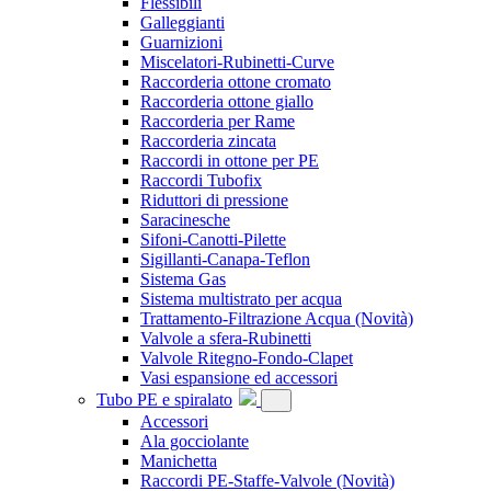
Flessibili
Galleggianti
Guarnizioni
Miscelatori-Rubinetti-Curve
Raccorderia ottone cromato
Raccorderia ottone giallo
Raccorderia per Rame
Raccorderia zincata
Raccordi in ottone per PE
Raccordi Tubofix
Riduttori di pressione
Saracinesche
Sifoni-Canotti-Pilette
Sigillanti-Canapa-Teflon
Sistema Gas
Sistema multistrato per acqua
Trattamento-Filtrazione Acqua
(Novità)
Valvole a sfera-Rubinetti
Valvole Ritegno-Fondo-Clapet
Vasi espansione ed accessori
Tubo PE e spiralato
Accessori
Ala gocciolante
Manichetta
Raccordi PE-Staffe-Valvole
(Novità)