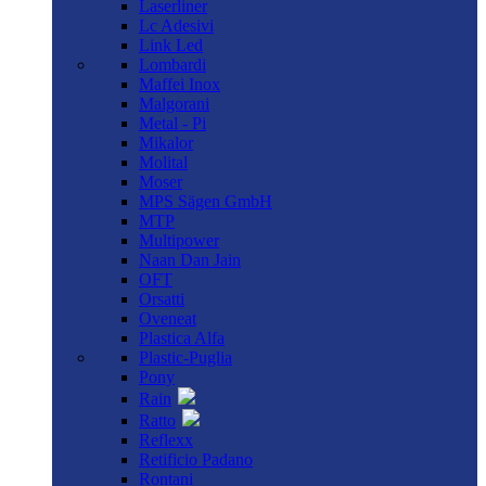
Laserliner
Lc Adesivi
Link Led
Lombardi
Maffei Inox
Malgorani
Metal - Pi
Mikalor
Molital
Moser
MPS Sägen GmbH
MTP
Multipower
Naan Dan Jain
OFT
Orsatti
Oveneat
Plastica Alfa
Plastic-Puglia
Pony
Rain
Ratto
Reflexx
Retificio Padano
Rontani