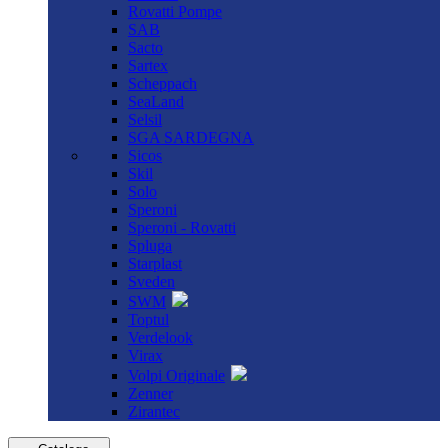
Rovatti Pompe
SAB
Sacto
Sartex
Scheppach
SeaLand
Selsil
SGA SARDEGNA
Sicos
Skil
Solo
Speroni
Speroni - Rovatti
Spluga
Starplast
Sveden
SWM
Toptul
Verdelook
Virax
Volpi Originale
Zenner
Zirantec