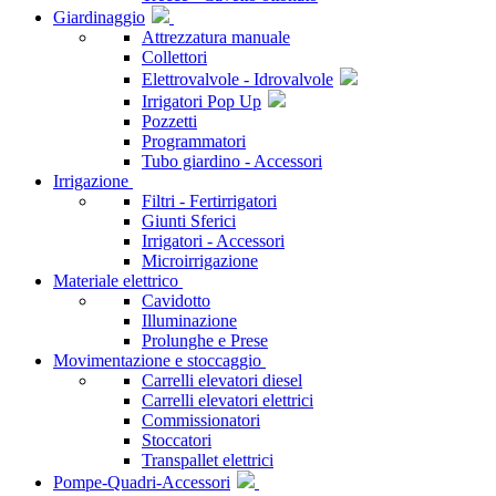
Giardinaggio
Attrezzatura manuale
Collettori
Elettrovalvole - Idrovalvole
Irrigatori Pop Up
Pozzetti
Programmatori
Tubo giardino - Accessori
Irrigazione
Filtri - Fertirrigatori
Giunti Sferici
Irrigatori - Accessori
Microirrigazione
Materiale elettrico
Cavidotto
Illuminazione
Prolunghe e Prese
Movimentazione e stoccaggio
Carrelli elevatori diesel
Carrelli elevatori elettrici
Commissionatori
Stoccatori
Transpallet elettrici
Pompe-Quadri-Accessori