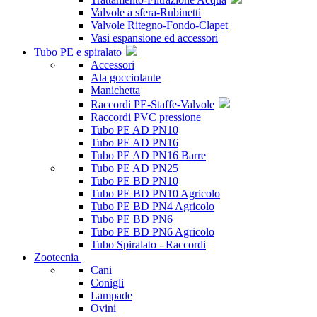
Valvole a sfera-Rubinetti
Valvole Ritegno-Fondo-Clapet
Vasi espansione ed accessori
Tubo PE e spiralato
Accessori
Ala gocciolante
Manichetta
Raccordi PE-Staffe-Valvole
Raccordi PVC pressione
Tubo PE AD PN10
Tubo PE AD PN16
Tubo PE AD PN16 Barre
Tubo PE AD PN25
Tubo PE BD PN10
Tubo PE BD PN10 Agricolo
Tubo PE BD PN4 Agricolo
Tubo PE BD PN6
Tubo PE BD PN6 Agricolo
Tubo Spiralato - Raccordi
Zootecnia
Cani
Conigli
Lampade
Ovini