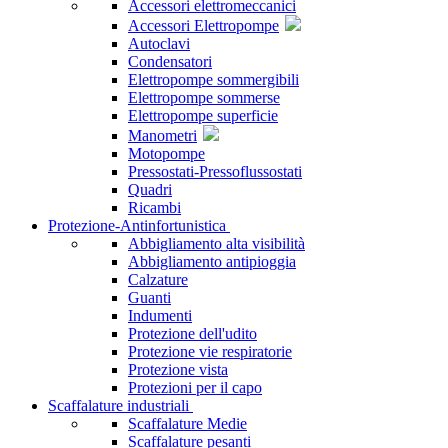
Accessori elettromeccanici
Accessori Elettropompe
Autoclavi
Condensatori
Elettropompe sommergibili
Elettropompe sommerse
Elettropompe superficie
Manometri
Motopompe
Pressostati-Pressoflussostati
Quadri
Ricambi
Protezione-Antinfortunistica
Abbigliamento alta visibilità
Abbigliamento antipioggia
Calzature
Guanti
Indumenti
Protezione dell'udito
Protezione vie respiratorie
Protezione vista
Protezioni per il capo
Scaffalature industriali
Scaffalature Medie
Scaffalature pesanti