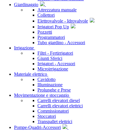
Giardinaggio
Attrezzatura manuale
Collettori
Elettrovalvole - Idrovalvole
Irrigatori Pop Up
Pozzetti
Programmatori
Tubo giardino - Accessori
Irrigazione
Filtri - Fertirrigatori
Giunti Sferici
Irrigatori - Accessori
Microirrigazione
Materiale elettrico
Cavidotto
Illuminazione
Prolunghe e Prese
Movimentazione e stoccaggio
Carrelli elevatori diesel
Carrelli elevatori elettrici
Commissionatori
Stoccatori
Transpallet elettrici
Pompe-Quadri-Accessori