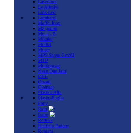
Laserliner
Lc Adesivi
Link Led
Lombardi
Maffei Inox
Malgorani
Metal - Pi
Mikalor
Molital
Moser
MPS Sägen GmbH
MTP
Multipower
Naan Dan Jain
OFT
Orsatti
Oveneat
Plastica Alfa
Plastic-Puglia
Pony
Rain
Ratto
Reflexx
Retificio Padano
Rontani