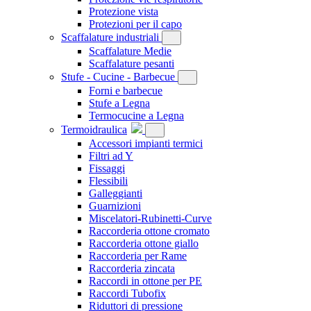
Protezione vista
Protezioni per il capo
Scaffalature industriali
Scaffalature Medie
Scaffalature pesanti
Stufe - Cucine - Barbecue
Forni e barbecue
Stufe a Legna
Termocucine a Legna
Termoidraulica
Accessori impianti termici
Filtri ad Y
Fissaggi
Flessibili
Galleggianti
Guarnizioni
Miscelatori-Rubinetti-Curve
Raccorderia ottone cromato
Raccorderia ottone giallo
Raccorderia per Rame
Raccorderia zincata
Raccordi in ottone per PE
Raccordi Tubofix
Riduttori di pressione