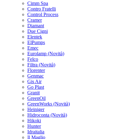
Cimm Spa
Contro Fratelli
Control Process
Cramer
Diamant
Due Cigni
Elentek
ElPumps
Emec
Eurolamp
(Novità)
Felco
Filtra
(Novità)
Florenter
Genmac
Gis Air
Go Plast
Granit
GreenOil
GreenWorks
(Novità)
Heiniger
Hidroconta
(Novità)
Hikoki
Hunter
Idraitalia
Il Maglio