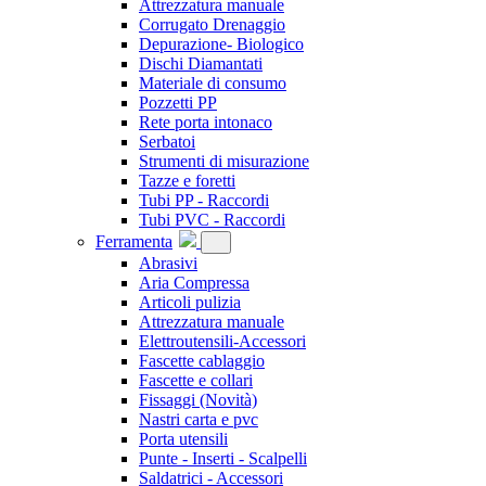
Attrezzatura manuale
Corrugato Drenaggio
Depurazione- Biologico
Dischi Diamantati
Materiale di consumo
Pozzetti PP
Rete porta intonaco
Serbatoi
Strumenti di misurazione
Tazze e foretti
Tubi PP - Raccordi
Tubi PVC - Raccordi
Ferramenta
Abrasivi
Aria Compressa
Articoli pulizia
Attrezzatura manuale
Elettroutensili-Accessori
Fascette cablaggio
Fascette e collari
Fissaggi
(Novità)
Nastri carta e pvc
Porta utensili
Punte - Inserti - Scalpelli
Saldatrici - Accessori