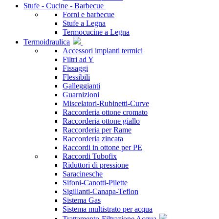
Stufe - Cucine - Barbecue
Forni e barbecue
Stufe a Legna
Termocucine a Legna
Termoidraulica
Accessori impianti termici
Filtri ad Y
Fissaggi
Flessibili
Galleggianti
Guarnizioni
Miscelatori-Rubinetti-Curve
Raccorderia ottone cromato
Raccorderia ottone giallo
Raccorderia per Rame
Raccorderia zincata
Raccordi in ottone per PE
Raccordi Tubofix
Riduttori di pressione
Saracinesche
Sifoni-Canotti-Pilette
Sigillanti-Canapa-Teflon
Sistema Gas
Sistema multistrato per acqua
Trattamento-Filtrazione Acqua