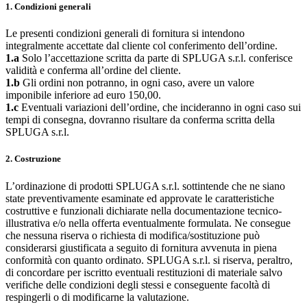
1. Condizioni generali
Le presenti condizioni generali di fornitura si intendono
integralmente accettate dal cliente col conferimento dell’ordine.
1.a
Solo l’accettazione scritta da parte di SPLUGA s.r.l. conferisce
validità e conferma all’ordine del cliente.
1.b
Gli ordini non potranno, in ogni caso, avere un valore
imponibile inferiore ad euro 150,00.
1.c
Eventuali variazioni dell’ordine, che incideranno in ogni caso sui
tempi di consegna, dovranno risultare da conferma scritta della
SPLUGA s.r.l.
2. Costruzione
L’ordinazione di prodotti SPLUGA s.r.l. sottintende che ne siano
state preventivamente esaminate ed approvate le caratteristiche
costruttive e funzionali dichiarate nella documentazione tecnico-
illustrativa e/o nella offerta eventualmente formulata. Ne consegue
che nessuna riserva o richiesta di modifica/sostituzione può
considerarsi giustificata a seguito di fornitura avvenuta in piena
conformità con quanto ordinato. SPLUGA s.r.l. si riserva, peraltro,
di concordare per iscritto eventuali restituzioni di materiale salvo
verifiche delle condizioni degli stessi e conseguente facoltà di
respingerli o di modificarne la valutazione.