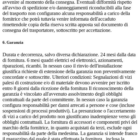
avvenire al momento della consegna. Eventuali difformità rispetto
all'avviso di spedizione e/o danneggiamenti riconducibili alla fase
del trasporto non configurano alcuna responsabilità a carico della
fornitrice che potrà tuttavia venire informata dell'accaduto
rimettendole copia della riserva scritta apposta sul documento di
consegna del trasportatore, sottoscritto per accettazione.
6. Garanzia
Durata e decorrenza, salvo diversa dichiarazione. 24 mesi dalla data
di fornitura. 6 mesi quadri elettrici ed elettronici, azionamenti,
riparazioni, ricambi. In nessun caso il rinvio dell'installazione
giustifica richieste di estensione della garanzia non preventivamente
concordate e sottoscritte. Ulteriori condizioni: Segnalazioni di vizi
palesi di costruzione e/o di materiale devono avvenire per iscritto
entro 8 giorni dalla ricezione della fornitura Il riconoscimento della
garanzia è vincolato all'avvenuto assolvimento degli obblighi
contrattuali da parte del committente. In nessun caso la garanzia
configura responsabilità per danni arrecati a persone e cose (incluse
sospensioni di processi produttivi). La presunzione o l'accertamento
di vizi a carico del prodotto non giustificano inadempienze verso gli
obblighi contrattuali. La fornitura di accessori e componenti privi del
marchio della fornitrice, in quanto acquistati da terzi, esclude ogni
responsabilità da parte della medesima. La garanzia si intende franco
il magazzino dal quale è stata effettuata la fornitura , inclusa la