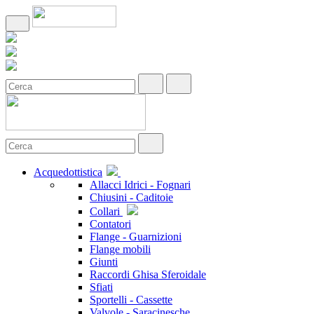
Acquedottistica
Allacci Idrici - Fognari
Chiusini - Caditoie
Collari
Contatori
Flange - Guarnizioni
Flange mobili
Giunti
Raccordi Ghisa Sferoidale
Sfiati
Sportelli - Cassette
Valvole - Saracinesche