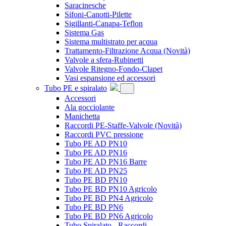
Saracinesche
Sifoni-Canotti-Pilette
Sigillanti-Canapa-Teflon
Sistema Gas
Sistema multistrato per acqua
Trattamento-Filtrazione Acqua
(Novità)
Valvole a sfera-Rubinetti
Valvole Ritegno-Fondo-Clapet
Vasi espansione ed accessori
Tubo PE e spiralato
Accessori
Ala gocciolante
Manichetta
Raccordi PE-Staffe-Valvole
(Novità)
Raccordi PVC pressione
Tubo PE AD PN10
Tubo PE AD PN16
Tubo PE AD PN16 Barre
Tubo PE AD PN25
Tubo PE BD PN10
Tubo PE BD PN10 Agricolo
Tubo PE BD PN4 Agricolo
Tubo PE BD PN6
Tubo PE BD PN6 Agricolo
Tubo Spiralato - Raccordi