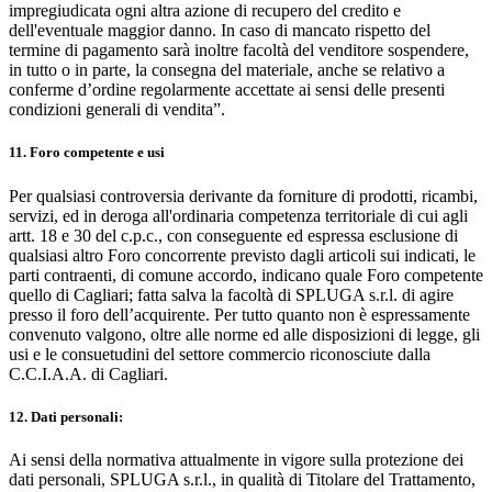
impregiudicata ogni altra azione di recupero del credito e
dell'eventuale maggior danno. In caso di mancato rispetto del
termine di pagamento sarà inoltre facoltà del venditore sospendere,
in tutto o in parte, la consegna del materiale, anche se relativo a
conferme d’ordine regolarmente accettate ai sensi delle presenti
condizioni generali di vendita”.
11. Foro competente e usi
Per qualsiasi controversia derivante da forniture di prodotti, ricambi,
servizi, ed in deroga all'ordinaria competenza territoriale di cui agli
artt. 18 e 30 del c.p.c., con conseguente ed espressa esclusione di
qualsiasi altro Foro concorrente previsto dagli articoli sui indicati, le
parti contraenti, di comune accordo, indicano quale Foro competente
quello di Cagliari; fatta salva la facoltà di SPLUGA s.r.l. di agire
presso il foro dell’acquirente. Per tutto quanto non è espressamente
convenuto valgono, oltre alle norme ed alle disposizioni di legge, gli
usi e le consuetudini del settore commercio riconosciute dalla
C.C.I.A.A. di Cagliari.
12. Dati personali:
Ai sensi della normativa attualmente in vigore sulla protezione dei
dati personali, SPLUGA s.r.l., in qualità di Titolare del Trattamento,