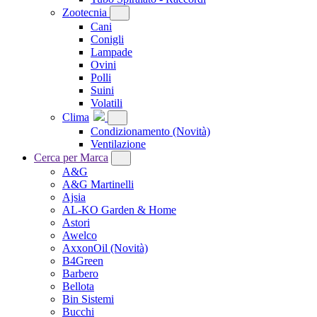
Zootecnia
Cani
Conigli
Lampade
Ovini
Polli
Suini
Volatili
Clima
Condizionamento
(Novità)
Ventilazione
Cerca per Marca
A&G
A&G Martinelli
Ajsia
AL-KO Garden & Home
Astori
Awelco
AxxonOil
(Novità)
B4Green
Barbero
Bellota
Bin Sistemi
Bucchi