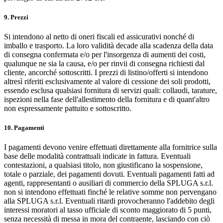
9. Prezzi
Si intendono al netto di oneri fiscali ed assicurativi nonché di
imballo e trasporto. La loro validità decade alla scadenza della data
di consegna confermata e/o per l'insorgenza di aumenti dei costi,
qualunque ne sia la causa, e/o per rinvii di consegna richiesti dal
cliente, ancorché sottoscritti. I prezzi di listino/offerti si intendono
altresì riferiti esclusivamente al valore di cessione dei soli prodotti,
essendo esclusa qualsiasi fornitura di servizi quali: collaudi, tarature,
ispezioni nella fase dell'allestimento della fornitura e di quant'altro
non espressamente pattuito e sottoscritto.
10. Pagamenti
I pagamenti devono venire effettuati direttamente alla fornitrice sulla
base delle modalità contrattuali indicate in fattura. Eventuali
contestazioni, a qualsiasi titolo, non giustificano la sospensione,
totale o parziale, dei pagamenti dovuti. Eventuali pagamenti fatti ad
agenti, rappresentanti o ausiliari di commercio della SPLUGA s.r.l.
non si intendono effettuati finché le relative somme non pervengano
alla SPLUGA s.r.l. Eventuali ritardi provocheranno l'addebito degli
interessi moratori al tasso ufficiale di sconto maggiorato di 5 punti,
senza necessità di messa in mora del contraente, lasciando con ciò