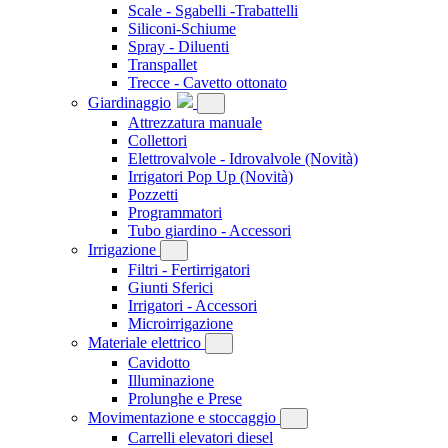
Scale - Sgabelli -Trabattelli
Siliconi-Schiume
Spray - Diluenti
Transpallet
Trecce - Cavetto ottonato
Giardinaggio
Attrezzatura manuale
Collettori
Elettrovalvole - Idrovalvole
(Novità)
Irrigatori Pop Up
(Novità)
Pozzetti
Programmatori
Tubo giardino - Accessori
Irrigazione
Filtri - Fertirrigatori
Giunti Sferici
Irrigatori - Accessori
Microirrigazione
Materiale elettrico
Cavidotto
Illuminazione
Prolunghe e Prese
Movimentazione e stoccaggio
Carrelli elevatori diesel