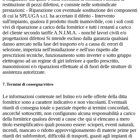
restituzione di pezzi difettosi, e consiste nelle sottoindicate
prestazioni: - Riparazione con eventuale sostituzione dei componenti
di cui la SPLUGA s.r.l. ha accertato il difetto - Intervento
sull'impianto, qualora il prodotto risulti inamovibile, con i soli costi
vivi di riparazione a carico della fornitrice e tutti i restanti a carico
del cliente secondo tariffe A.N.I.M.A. - nonché lavori civili e/o
progettazioni difettosi Si intende escluso dalla garanzia qualsiasi
danno arrecato nella fase del trasporto e/o a causa di: errori di
selezione, imperizia nell'installazione e nell'uso rispetto alle
prescrizioni tecniche, funzionamento sotto inverter o sotto gruppo
elettrogeno ad un regime di giri inferiore a quello prescritto,
manomissioni e/o riparazioni effettuate al di fuori delle strutture di
assistenza autorizzate.
7. Termini di consegna/ritiro
Le informazioni contenute nel listino e/o nelle offerte della ditta
fornitrice sono a carattere indicativo e non vincolanti. Eventuali
ritardi di consegna totale o parziale rispetto ai termini concordati,
ancorché sottoscritti, non configurano alcuna responsabilità a carico
della fornitrice qualora dovuti a cause che qui si elencano a mero
titolo esemplificativo quali possono essere: scioperi, eventi naturali,
incendi, mancato o ridotto approvvigionamento di materie prime per
ritardi dei subfornitori, difficoltà di trasporti, guasti agli impianti di