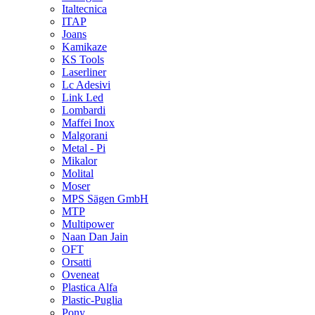
Italtecnica
ITAP
Joans
Kamikaze
KS Tools
Laserliner
Lc Adesivi
Link Led
Lombardi
Maffei Inox
Malgorani
Metal - Pi
Mikalor
Molital
Moser
MPS Sägen GmbH
MTP
Multipower
Naan Dan Jain
OFT
Orsatti
Oveneat
Plastica Alfa
Plastic-Puglia
Pony