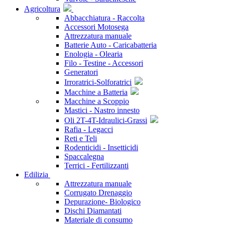
Agricoltura
Abbacchiatura - Raccolta
Accessori Motosega
Attrezzatura manuale
Batterie Auto - Caricabatteria
Enologia - Olearia
Filo - Testine - Accessori
Generatori
Irroratrici-Solforatrici
Macchine a Batteria
Macchine a Scoppio
Mastici - Nastro innesto
Oli 2T-4T-Idraulici-Grassi
Rafia - Legacci
Reti e Teli
Rodenticidi - Insetticidi
Spaccalegna
Terrici - Fertilizzanti
Edilizia
Attrezzatura manuale
Corrugato Drenaggio
Depurazione- Biologico
Dischi Diamantati
Materiale di consumo