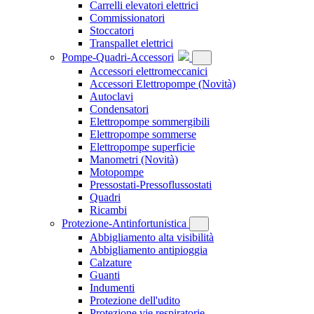
Carrelli elevatori elettrici
Commissionatori
Stoccatori
Transpallet elettrici
Pompe-Quadri-Accessori
Accessori elettromeccanici
Accessori Elettropompe
(Novità)
Autoclavi
Condensatori
Elettropompe sommergibili
Elettropompe sommerse
Elettropompe superficie
Manometri
(Novità)
Motopompe
Pressostati-Pressoflussostati
Quadri
Ricambi
Protezione-Antinfortunistica
Abbigliamento alta visibilità
Abbigliamento antipioggia
Calzature
Guanti
Indumenti
Protezione dell'udito
Protezione vie respiratorie