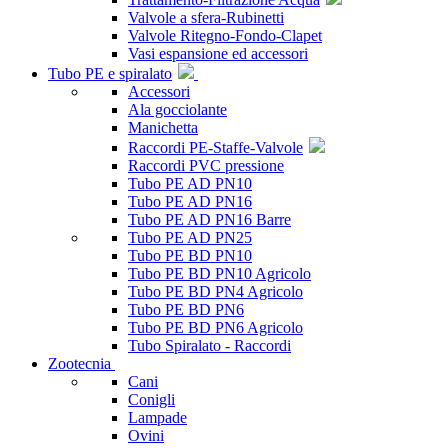
Valvole a sfera-Rubinetti
Valvole Ritegno-Fondo-Clapet
Vasi espansione ed accessori
Tubo PE e spiralato
Accessori
Ala gocciolante
Manichetta
Raccordi PE-Staffe-Valvole
Raccordi PVC pressione
Tubo PE AD PN10
Tubo PE AD PN16
Tubo PE AD PN16 Barre
Tubo PE AD PN25
Tubo PE BD PN10
Tubo PE BD PN10 Agricolo
Tubo PE BD PN4 Agricolo
Tubo PE BD PN6
Tubo PE BD PN6 Agricolo
Tubo Spiralato - Raccordi
Zootecnia
Cani
Conigli
Lampade
Ovini