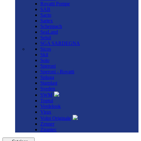
Rovatti Pompe
SAB
Sacto
Sartex
Scheppach
SeaLand
Selsil
SGA SARDEGNA
Sicos
Skil
Solo
Speroni
Speroni - Rovatti
Spluga
Starplast
Sveden
SWM
Toptul
Verdelook
Virax
Volpi Originale
Zenner
Zirantec