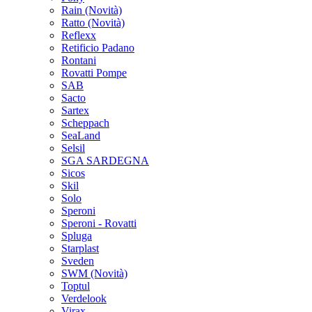
Rain
(Novità)
Ratto
(Novità)
Reflexx
Retificio Padano
Rontani
Rovatti Pompe
SAB
Sacto
Sartex
Scheppach
SeaLand
Selsil
SGA SARDEGNA
Sicos
Skil
Solo
Speroni
Speroni - Rovatti
Spluga
Starplast
Sveden
SWM
(Novità)
Toptul
Verdelook
Virax