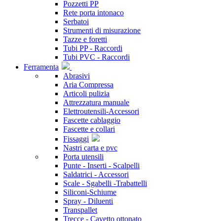
Pozzetti PP
Rete porta intonaco
Serbatoi
Strumenti di misurazione
Tazze e foretti
Tubi PP - Raccordi
Tubi PVC - Raccordi
Ferramenta
Abrasivi
Aria Compressa
Articoli pulizia
Attrezzatura manuale
Elettroutensili-Accessori
Fascette cablaggio
Fascette e collari
Fissaggi
Nastri carta e pvc
Porta utensili
Punte - Inserti - Scalpelli
Saldatrici - Accessori
Scale - Sgabelli -Trabattelli
Siliconi-Schiume
Spray - Diluenti
Transpallet
Trecce - Cavetto ottonato