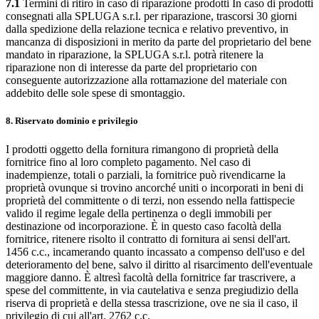
7.1
Termini di ritiro in caso di riparazione prodotti In caso di prodotti
consegnati alla SPLUGA s.r.l. per riparazione, trascorsi 30 giorni
dalla spedizione della relazione tecnica e relativo preventivo, in
mancanza di disposizioni in merito da parte del proprietario del bene
mandato in riparazione, la SPLUGA s.r.l. potrà ritenere la
riparazione non di interesse da parte del proprietario con
conseguente autorizzazione alla rottamazione del materiale con
addebito delle sole spese di smontaggio.
8. Riservato dominio e privilegio
I prodotti oggetto della fornitura rimangono di proprietà della
fornitrice fino al loro completo pagamento. Nel caso di
inadempienze, totali o parziali, la fornitrice può rivendicarne la
proprietà ovunque si trovino ancorché uniti o incorporati in beni di
proprietà del committente o di terzi, non essendo nella fattispecie
valido il regime legale della pertinenza o degli immobili per
destinazione od incorporazione. È in questo caso facoltà della
fornitrice, ritenere risolto il contratto di fornitura ai sensi dell'art.
1456 c.c., incamerando quanto incassato a compenso dell'uso e del
deterioramento del bene, salvo il diritto al risarcimento dell'eventuale
maggiore danno. È altresì facoltà della fornitrice far trascrivere, a
spese del committente, in via cautelativa e senza pregiudizio della
riserva di proprietà e della stessa trascrizione, ove ne sia il caso, il
privilegio di cui all'art. 2762 c.c.