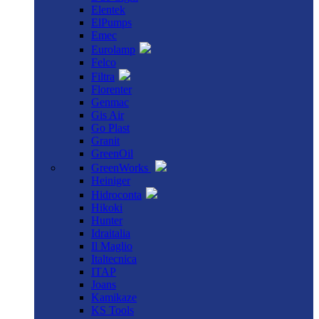
Elentek
ElPumps
Emec
Eurolamp
Felco
Filtra
Florenter
Genmac
Gis Air
Go Plast
Granit
GreenOil
GreenWorks
Heiniger
Hidroconta
Hikoki
Hunter
Idraitalia
Il Maglio
Italtecnica
ITAP
Joans
Kamikaze
KS Tools