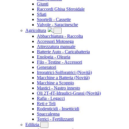
Giunti
Raccordi Ghisa Sferoidale
Sfiati
Sportelli - Cassette
Valvole - Saracinesche
Agricoltura
Abbacchiatura - Raccolta
Accessori Motosega
Attrezzatura manuale
Batterie Auto - Caricabatteria
Enologia - Olearia
Filo - Testine - Accessori
Generatori
Irroratrici-Solforatrici
(Novità)
Macchine a Batteria
(Novità)
Macchine a Scoppio
Mastici - Nastro innesto
Oli 2T-4T-Idraulici-Grassi
(Novità)
Rafia - Legacci
Reti e Teli
Rodenticidi - Insetticidi
Spaccalegna
Terrici - Fertilizzanti
Edilizia