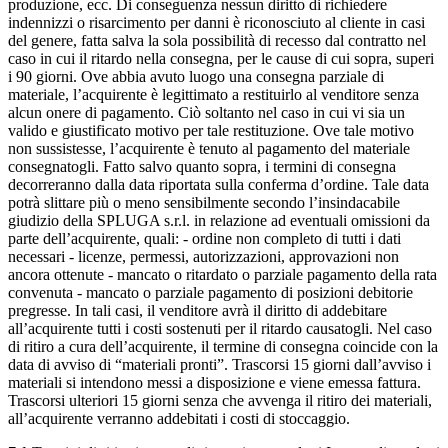
produzione, ecc. Di conseguenza nessun diritto di richiedere
indennizzi o risarcimento per danni è riconosciuto al cliente in casi
del genere, fatta salva la sola possibilità di recesso dal contratto nel
caso in cui il ritardo nella consegna, per le cause di cui sopra, superi
i 90 giorni. Ove abbia avuto luogo una consegna parziale di
materiale, l’acquirente è legittimato a restituirlo al venditore senza
alcun onere di pagamento. Ciò soltanto nel caso in cui vi sia un
valido e giustificato motivo per tale restituzione. Ove tale motivo
non sussistesse, l’acquirente è tenuto al pagamento del materiale
consegnatogli. Fatto salvo quanto sopra, i termini di consegna
decorreranno dalla data riportata sulla conferma d’ordine. Tale data
potrà slittare più o meno sensibilmente secondo l’insindacabile
giudizio della SPLUGA s.r.l. in relazione ad eventuali omissioni da
parte dell’acquirente, quali: - ordine non completo di tutti i dati
necessari - licenze, permessi, autorizzazioni, approvazioni non
ancora ottenute - mancato o ritardato o parziale pagamento della rata
convenuta - mancato o parziale pagamento di posizioni debitorie
pregresse. In tali casi, il venditore avrà il diritto di addebitare
all’acquirente tutti i costi sostenuti per il ritardo causatogli. Nel caso
di ritiro a cura dell’acquirente, il termine di consegna coincide con la
data di avviso di “materiali pronti”. Trascorsi 15 giorni dall’avviso i
materiali si intendono messi a disposizione e viene emessa fattura.
Trascorsi ulteriori 15 giorni senza che avvenga il ritiro dei materiali,
all’acquirente verranno addebitati i costi di stoccaggio.