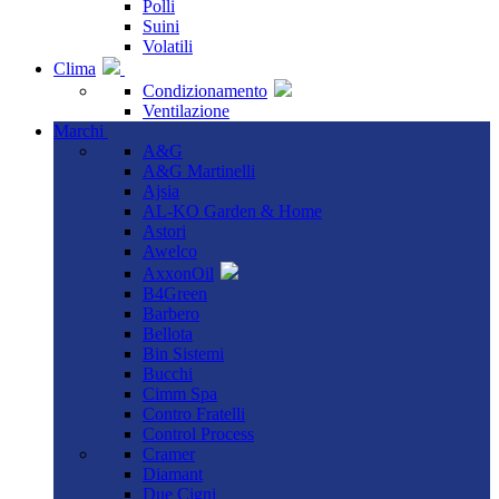
Polli
Suini
Volatili
Clima
Condizionamento
Ventilazione
Marchi
A&G
A&G Martinelli
Ajsia
AL-KO Garden & Home
Astori
Awelco
AxxonOil
B4Green
Barbero
Bellota
Bin Sistemi
Bucchi
Cimm Spa
Contro Fratelli
Control Process
Cramer
Diamant
Due Cigni