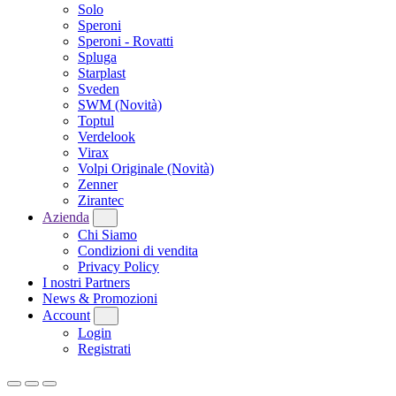
Solo
Speroni
Speroni - Rovatti
Spluga
Starplast
Sveden
SWM
(Novità)
Toptul
Verdelook
Virax
Volpi Originale
(Novità)
Zenner
Zirantec
Azienda
Chi Siamo
Condizioni di vendita
Privacy Policy
I nostri Partners
News & Promozioni
Account
Login
Registrati