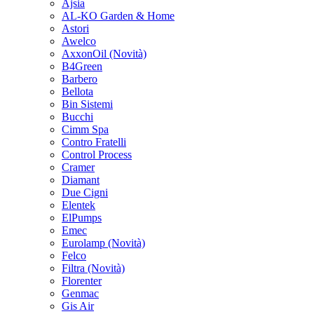
Ajsia
AL-KO Garden & Home
Astori
Awelco
AxxonOil
(Novità)
B4Green
Barbero
Bellota
Bin Sistemi
Bucchi
Cimm Spa
Contro Fratelli
Control Process
Cramer
Diamant
Due Cigni
Elentek
ElPumps
Emec
Eurolamp
(Novità)
Felco
Filtra
(Novità)
Florenter
Genmac
Gis Air