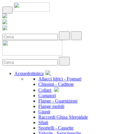
Acquedottistica
Allacci Idrici - Fognari
Chiusini - Caditoie
Collari
Contatori
Flange - Guarnizioni
Flange mobili
Giunti
Raccordi Ghisa Sferoidale
Sfiati
Sportelli - Cassette
Valvole - Saracinesche