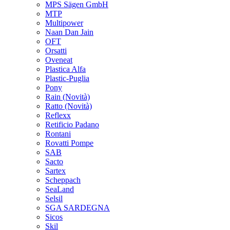
MPS Sägen GmbH
MTP
Multipower
Naan Dan Jain
OFT
Orsatti
Oveneat
Plastica Alfa
Plastic-Puglia
Pony
Rain
(Novità)
Ratto
(Novità)
Reflexx
Retificio Padano
Rontani
Rovatti Pompe
SAB
Sacto
Sartex
Scheppach
SeaLand
Selsil
SGA SARDEGNA
Sicos
Skil