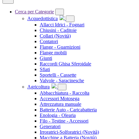
Cerca per Categorie
Acquedottistica
Allacci Idrici - Fognari
Chiusini - Caditoie
Collari
(Novità)
Contatori
Flange - Guarnizioni
Flange mobili
Giunti
Raccordi Ghisa Sferoidale
Sfiati
Sportelli - Cassette
Valvole - Saracinesche
Agricoltura
Abbacchiatura - Raccolta
Accessori Motosega
Attrezzatura manuale
Batterie Auto - Caricabatteria
Enologia - Olearia
Filo - Testine - Accessori
Generatori
Irroratrici-Solforatrici
(Novità)
Macchine a Batteria
(Novità)