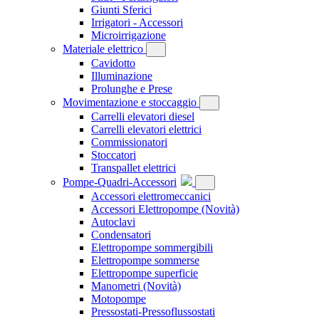
Giunti Sferici
Irrigatori - Accessori
Microirrigazione
Materiale elettrico
Cavidotto
Illuminazione
Prolunghe e Prese
Movimentazione e stoccaggio
Carrelli elevatori diesel
Carrelli elevatori elettrici
Commissionatori
Stoccatori
Transpallet elettrici
Pompe-Quadri-Accessori
Accessori elettromeccanici
Accessori Elettropompe
(Novità)
Autoclavi
Condensatori
Elettropompe sommergibili
Elettropompe sommerse
Elettropompe superficie
Manometri
(Novità)
Motopompe
Pressostati-Pressoflussostati