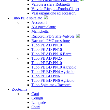
Valvole a sfera-Rubinetti
Valvole Ritegno-Fondo-Clapet
Vasi espansione ed accessori
Tubo PE e spiralato
Accessori
Ala gocciolante
Manichetta
Raccordi PE-Staffe-Valvole
Raccordi PVC pressione
Tubo PE AD PN10
Tubo PE AD PN16
Tubo PE AD PN16 Barre
Tubo PE AD PN25
Tubo PE BD PN10
Tubo PE BD PN10 Agricolo
Tubo PE BD PN4 Agricolo
Tubo PE BD PN6
Tubo PE BD PN6 Agricolo
Tubo Spiralato - Raccordi
Zootecnia
Cani
Conigli
Lampade
Ovini