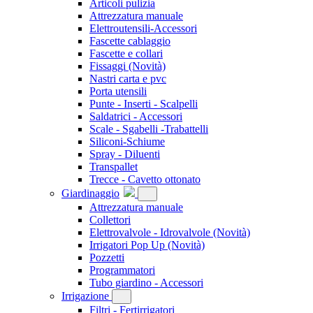
Articoli pulizia
Attrezzatura manuale
Elettroutensili-Accessori
Fascette cablaggio
Fascette e collari
Fissaggi
(Novità)
Nastri carta e pvc
Porta utensili
Punte - Inserti - Scalpelli
Saldatrici - Accessori
Scale - Sgabelli -Trabattelli
Siliconi-Schiume
Spray - Diluenti
Transpallet
Trecce - Cavetto ottonato
Giardinaggio
Attrezzatura manuale
Collettori
Elettrovalvole - Idrovalvole
(Novità)
Irrigatori Pop Up
(Novità)
Pozzetti
Programmatori
Tubo giardino - Accessori
Irrigazione
Filtri - Fertirrigatori