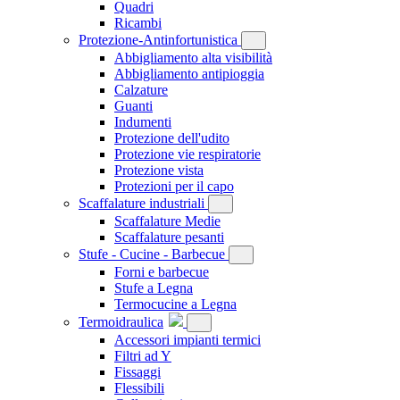
Quadri
Ricambi
Protezione-Antinfortunistica
Abbigliamento alta visibilità
Abbigliamento antipioggia
Calzature
Guanti
Indumenti
Protezione dell'udito
Protezione vie respiratorie
Protezione vista
Protezioni per il capo
Scaffalature industriali
Scaffalature Medie
Scaffalature pesanti
Stufe - Cucine - Barbecue
Forni e barbecue
Stufe a Legna
Termocucine a Legna
Termoidraulica
Accessori impianti termici
Filtri ad Y
Fissaggi
Flessibili