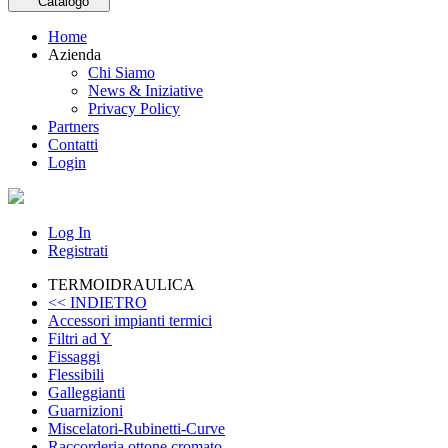
Catalogo
Home
Azienda
Chi Siamo
News & Iniziative
Privacy Policy
Partners
Contatti
Login
Log In
Registrati
TERMOIDRAULICA
<< INDIETRO
Accessori impianti termici
Filtri ad Y
Fissaggi
Flessibili
Galleggianti
Guarnizioni
Miscelatori-Rubinetti-Curve
Raccorderia ottone cromato