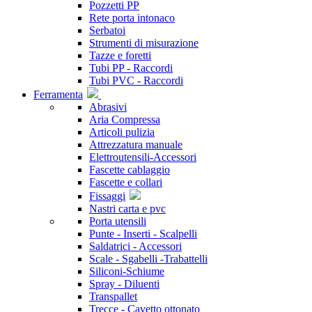
Pozzetti PP
Rete porta intonaco
Serbatoi
Strumenti di misurazione
Tazze e foretti
Tubi PP - Raccordi
Tubi PVC - Raccordi
Ferramenta
Abrasivi
Aria Compressa
Articoli pulizia
Attrezzatura manuale
Elettroutensili-Accessori
Fascette cablaggio
Fascette e collari
Fissaggi
Nastri carta e pvc
Porta utensili
Punte - Inserti - Scalpelli
Saldatrici - Accessori
Scale - Sgabelli -Trabattelli
Siliconi-Schiume
Spray - Diluenti
Transpallet
Trecce - Cavetto ottonato