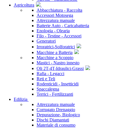
Agricoltura
Abbacchiatura - Raccolta
Accessori Motosega
Attrezzatura manuale
Batterie Auto - Caricabatteria
Enologia - Olearia
Filo - Testine - Accessori
Generatori
Irroratrici-Solforatrici
Macchine a Batteria
Macchine a Scoppio
Mastici - Nastro innesto
Oli 2T-4T-Idraulici-Grassi
Rafia - Legacci
Reti e Teli
Rodenticidi - Insetticidi
Spaccalegna
Terrici - Fertilizzanti
Edilizia
Attrezzatura manuale
Corrugato Drenaggio
Depurazione- Biologico
Dischi Diamantati
Materiale di consumo