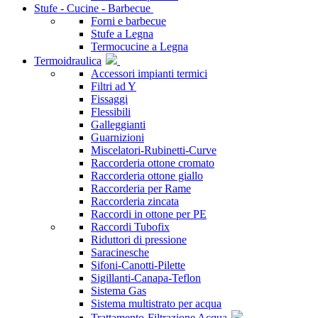
Stufe - Cucine - Barbecue
Forni e barbecue
Stufe a Legna
Termocucine a Legna
Termoidraulica
Accessori impianti termici
Filtri ad Y
Fissaggi
Flessibili
Galleggianti
Guarnizioni
Miscelatori-Rubinetti-Curve
Raccorderia ottone cromato
Raccorderia ottone giallo
Raccorderia per Rame
Raccorderia zincata
Raccordi in ottone per PE
Raccordi Tubofix
Riduttori di pressione
Saracinesche
Sifoni-Canotti-Pilette
Sigillanti-Canapa-Teflon
Sistema Gas
Sistema multistrato per acqua
Trattamento-Filtrazione Acqua