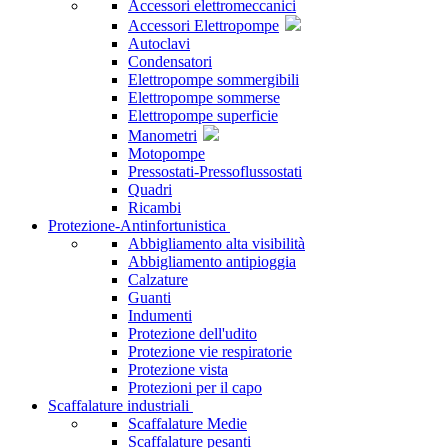
Accessori elettromeccanici
Accessori Elettropompe
Autoclavi
Condensatori
Elettropompe sommergibili
Elettropompe sommerse
Elettropompe superficie
Manometri
Motopompe
Pressostati-Pressoflussostati
Quadri
Ricambi
Protezione-Antinfortunistica
Abbigliamento alta visibilità
Abbigliamento antipioggia
Calzature
Guanti
Indumenti
Protezione dell'udito
Protezione vie respiratorie
Protezione vista
Protezioni per il capo
Scaffalature industriali
Scaffalature Medie
Scaffalature pesanti