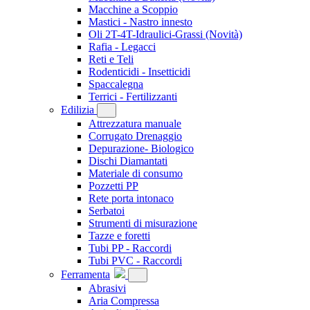
Macchine a Scoppio
Mastici - Nastro innesto
Oli 2T-4T-Idraulici-Grassi
(Novità)
Rafia - Legacci
Reti e Teli
Rodenticidi - Insetticidi
Spaccalegna
Terrici - Fertilizzanti
Edilizia
Attrezzatura manuale
Corrugato Drenaggio
Depurazione- Biologico
Dischi Diamantati
Materiale di consumo
Pozzetti PP
Rete porta intonaco
Serbatoi
Strumenti di misurazione
Tazze e foretti
Tubi PP - Raccordi
Tubi PVC - Raccordi
Ferramenta
Abrasivi
Aria Compressa