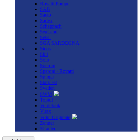
Rovatti Pompe
SAB
Sacto
Sartex
Scheppach
SeaLand
Selsil
SGA SARDEGNA
Sicos
Skil
Solo
Speroni
Speroni - Rovatti
Spluga
Starplast
Sveden
SWM
Toptul
Verdelook
Virax
Volpi Originale
Zenner
Zirantec