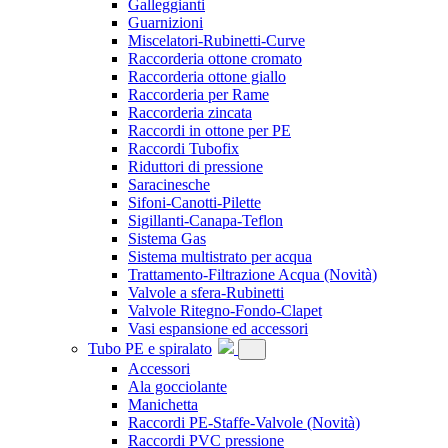
Galleggianti
Guarnizioni
Miscelatori-Rubinetti-Curve
Raccorderia ottone cromato
Raccorderia ottone giallo
Raccorderia per Rame
Raccorderia zincata
Raccordi in ottone per PE
Raccordi Tubofix
Riduttori di pressione
Saracinesche
Sifoni-Canotti-Pilette
Sigillanti-Canapa-Teflon
Sistema Gas
Sistema multistrato per acqua
Trattamento-Filtrazione Acqua
(Novità)
Valvole a sfera-Rubinetti
Valvole Ritegno-Fondo-Clapet
Vasi espansione ed accessori
Tubo PE e spiralato
Accessori
Ala gocciolante
Manichetta
Raccordi PE-Staffe-Valvole
(Novità)
Raccordi PVC pressione