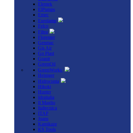
Elentek
ElPumps
Emec
Eurolamp
Felco
Filtra
Florenter
Genmac
Gis Air
Go Plast
Granit
GreenOil
GreenWorks
Heiniger
Hidroconta
Hikoki
Hunter
Idraitalia
Il Maglio
Italtecnica
ITAP
Joans
Kamikaze
KS Tools