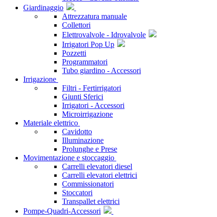
Giardinaggio
Attrezzatura manuale
Collettori
Elettrovalvole - Idrovalvole
Irrigatori Pop Up
Pozzetti
Programmatori
Tubo giardino - Accessori
Irrigazione
Filtri - Fertirrigatori
Giunti Sferici
Irrigatori - Accessori
Microirrigazione
Materiale elettrico
Cavidotto
Illuminazione
Prolunghe e Prese
Movimentazione e stoccaggio
Carrelli elevatori diesel
Carrelli elevatori elettrici
Commissionatori
Stoccatori
Transpallet elettrici
Pompe-Quadri-Accessori