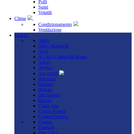
Polli
Suini
Volatili
Clima
Condizionamento
Ventilazione
Marchi
A&G
A&G Martinelli
Ajsia
AL-KO Garden & Home
Astori
Awelco
AxxonOil
B4Green
Barbero
Bellota
Bin Sistemi
Bucchi
Cimm Spa
Contro Fratelli
Control Process
Cramer
Diamant
Due Cigni