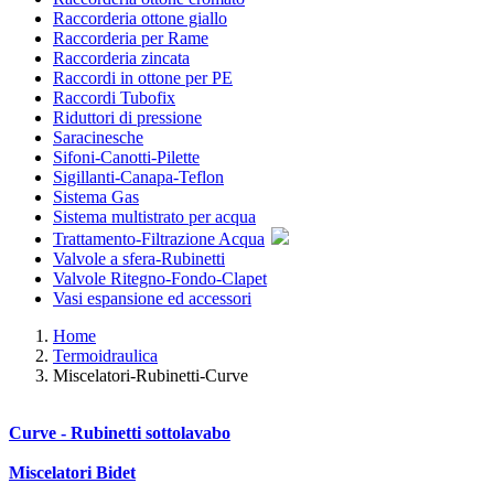
Raccorderia ottone giallo
Raccorderia per Rame
Raccorderia zincata
Raccordi in ottone per PE
Raccordi Tubofix
Riduttori di pressione
Saracinesche
Sifoni-Canotti-Pilette
Sigillanti-Canapa-Teflon
Sistema Gas
Sistema multistrato per acqua
Trattamento-Filtrazione Acqua
Valvole a sfera-Rubinetti
Valvole Ritegno-Fondo-Clapet
Vasi espansione ed accessori
Home
Termoidraulica
Miscelatori-Rubinetti-Curve
Curve - Rubinetti sottolavabo
Miscelatori Bidet