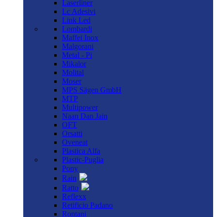
Laserliner
Lc Adesivi
Link Led
Lombardi
Maffei Inox
Malgorani
Metal - Pi
Mikalor
Molital
Moser
MPS Sägen GmbH
MTP
Multipower
Naan Dan Jain
OFT
Orsatti
Oveneat
Plastica Alfa
Plastic-Puglia
Pony
Rain
Ratto
Reflexx
Retificio Padano
Rontani