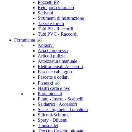
Pozzetti PP
Rete porta intonaco
Serbatoi
Strumenti di misurazione
Tazze e foretti
Tubi PP - Raccordi
Tubi PVC - Raccordi
Ferramenta
Abrasivi
Aria Compressa
Articoli pulizia
Attrezzatura manuale
Elettroutensili-Accessori
Fascette cablaggio
Fascette e collari
Fissaggi
Nastri carta e pvc
Porta utensili
Punte - Inserti - Scalpelli
Saldatrici - Accessori
Scale - Sgabelli -Trabattelli
Siliconi-Schiume
Spray - Diluenti
Transpallet
Trecce - Cavetto ottonato