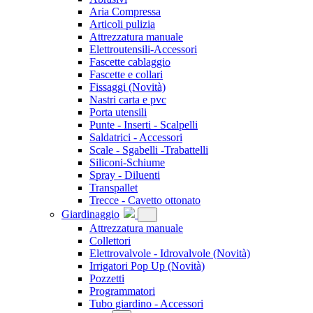
Aria Compressa
Articoli pulizia
Attrezzatura manuale
Elettroutensili-Accessori
Fascette cablaggio
Fascette e collari
Fissaggi
(Novità)
Nastri carta e pvc
Porta utensili
Punte - Inserti - Scalpelli
Saldatrici - Accessori
Scale - Sgabelli -Trabattelli
Siliconi-Schiume
Spray - Diluenti
Transpallet
Trecce - Cavetto ottonato
Giardinaggio
Attrezzatura manuale
Collettori
Elettrovalvole - Idrovalvole
(Novità)
Irrigatori Pop Up
(Novità)
Pozzetti
Programmatori
Tubo giardino - Accessori