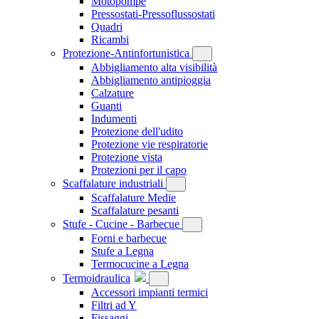
Motopompe
Pressostati-Pressoflussostati
Quadri
Ricambi
Protezione-Antinfortunistica
Abbigliamento alta visibilità
Abbigliamento antipioggia
Calzature
Guanti
Indumenti
Protezione dell'udito
Protezione vie respiratorie
Protezione vista
Protezioni per il capo
Scaffalature industriali
Scaffalature Medie
Scaffalature pesanti
Stufe - Cucine - Barbecue
Forni e barbecue
Stufe a Legna
Termocucine a Legna
Termoidraulica
Accessori impianti termici
Filtri ad Y
Fissaggi