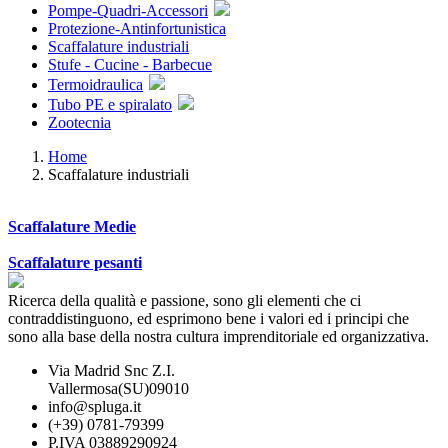
Pompe-Quadri-Accessori
Protezione-Antinfortunistica
Scaffalature industriali
Stufe - Cucine - Barbecue
Termoidraulica
Tubo PE e spiralato
Zootecnia
Home
Scaffalature industriali
Scaffalature Medie
Scaffalature pesanti
Ricerca della qualità e passione, sono gli elementi che ci
contraddistinguono, ed esprimono bene i valori ed i principi che
sono alla base della nostra cultura imprenditoriale ed organizzativa.
Via Madrid Snc Z.I.
Vallermosa(SU)09010
info@spluga.it
(+39) 0781-79399
P.IVA 03889290924