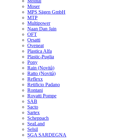
Molital
Moser
MPS Sägen GmbH
MTP
Multipower
Naan Dan Jain
OFT
Orsatti
Oveneat
Plastica Alfa
Plastic-Puglia
Pony
Rain
(Novità)
Ratto
(Novità)
Reflexx
Retificio Padano
Rontani
Rovatti Pompe
SAB
Sacto
Sartex
Scheppach
SeaLand
Selsil
SGA SARDEGNA