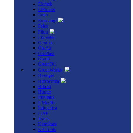
Elentek
ElPumps
Emec
Eurolamp
Felco
Filtra
Florenter
Genmac
Gis Air
Go Plast
Granit
GreenOil
GreenWorks
Heiniger
Hidroconta
Hikoki
Hunter
Idraitalia
Il Maglio
Italtecnica
ITAP
Joans
Kamikaze
KS Tools