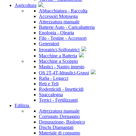
Agricoltura
Abbacchiatura - Raccolta
Accessori Motosega
Attrezzatura manuale
Batterie Auto - Caricabatteria
Enologia - Olearia
Filo - Testine - Accessori
Generatori
Irroratrici-Solforatrici
Macchine a Batteria
Macchine a Scoppio
Mastici - Nastro innesto
Oli 2T-4T-Idraulici-Grassi
Rafia - Legacci
Reti e Teli
Rodenticidi - Insetticidi
Spaccalegna
Terrici - Fertilizzanti
Edilizia
Attrezzatura manuale
Corrugato Drenaggio
Depurazione- Biologico
Dischi Diamantati
Materiale di consumo