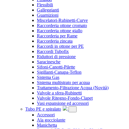
Flessibili
Galleggianti
Guarnizioni
Miscelatori-Rubinetti-Curve
Raccorderia ottone cromato
Raccorderia ottone giallo
Raccorderia per Rame
Raccorderia zincata
Raccordi in ottone per PE
Raccordi Tubofix
Riduttori di pressione
Saracinesche
Sifoni-Canotti-Pilette
Sigillanti-Canapa-Teflon
Sistema Gas
Sistema multistrato per acqua
Trattamento-Filtrazione Acqua
(Novità)
Valvole a sfera-Rubinetti
Valvole Ritegno-Fondo-Clapet
Vasi espansione ed accessori
Tubo PE e spiralato
Accessori
Ala gocciolante
Manichetta