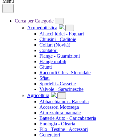
Menu
Cerca per Categorie
Acquedottistica
Allacci Idrici - Fognari
Chiusini - Caditoie
Collari
(Novità)
Contatori
Flange - Guarnizioni
Flange mobili
Giunti
Raccordi Ghisa Sferoidale
Sfiati
Sportelli - Cassette
Valvole - Saracinesche
Agricoltura
Abbacchiatura - Raccolta
Accessori Motosega
Attrezzatura manuale
Batterie Auto - Caricabatteria
Enologia - Olearia
Filo - Testine - Accessori
Generatori