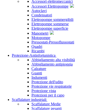
Accessori elettromeccanici
Accessori Elettropompe
Autoclavi
Condensatori
Elettropompe sommergibili
Elettropompe sommerse
Elettropompe superficie
Manometri
Motopompe
Pressostati-Pressoflussostati
Quadri
Ricambi
Protezione-Antinfortunistica
Abbigliamento alta visibilità
Abbigliamento antipioggia
Calzature
Guanti
Indumenti
Protezione dell'udito
Protezione vie respiratorie
Protezione vista
Protezioni per il capo
Scaffalature industriali
Scaffalature Medie
Scaffalature pesanti