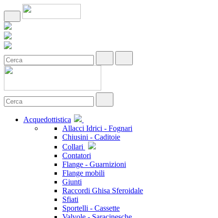
Acquedottistica
Allacci Idrici - Fognari
Chiusini - Caditoie
Collari
Contatori
Flange - Guarnizioni
Flange mobili
Giunti
Raccordi Ghisa Sferoidale
Sfiati
Sportelli - Cassette
Valvole - Saracinesche