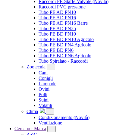
Raccordi PE-Staffe-Valvole
(Novità)
Raccordi PVC pressione
Tubo PE AD PN10
Tubo PE AD PN16
Tubo PE AD PN16 Barre
Tubo PE AD PN25
Tubo PE BD PN10
Tubo PE BD PN10 Agricolo
Tubo PE BD PN4 Agricolo
Tubo PE BD PN6
Tubo PE BD PN6 Agricolo
Tubo Spiralato - Raccordi
Zootecnia
Cani
Conigli
Lampade
Ovini
Polli
Suini
Volatili
Clima
Condizionamento
(Novità)
Ventilazione
Cerca per Marca
A&G