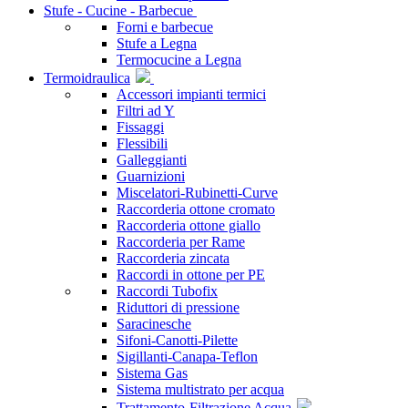
Stufe - Cucine - Barbecue
Forni e barbecue
Stufe a Legna
Termocucine a Legna
Termoidraulica
Accessori impianti termici
Filtri ad Y
Fissaggi
Flessibili
Galleggianti
Guarnizioni
Miscelatori-Rubinetti-Curve
Raccorderia ottone cromato
Raccorderia ottone giallo
Raccorderia per Rame
Raccorderia zincata
Raccordi in ottone per PE
Raccordi Tubofix
Riduttori di pressione
Saracinesche
Sifoni-Canotti-Pilette
Sigillanti-Canapa-Teflon
Sistema Gas
Sistema multistrato per acqua
Trattamento-Filtrazione Acqua