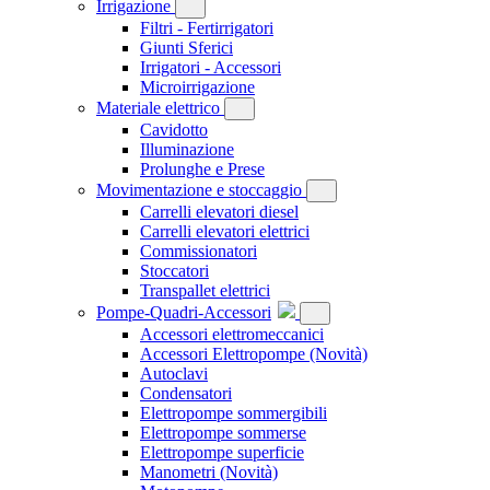
Irrigazione
Filtri - Fertirrigatori
Giunti Sferici
Irrigatori - Accessori
Microirrigazione
Materiale elettrico
Cavidotto
Illuminazione
Prolunghe e Prese
Movimentazione e stoccaggio
Carrelli elevatori diesel
Carrelli elevatori elettrici
Commissionatori
Stoccatori
Transpallet elettrici
Pompe-Quadri-Accessori
Accessori elettromeccanici
Accessori Elettropompe
(Novità)
Autoclavi
Condensatori
Elettropompe sommergibili
Elettropompe sommerse
Elettropompe superficie
Manometri
(Novità)