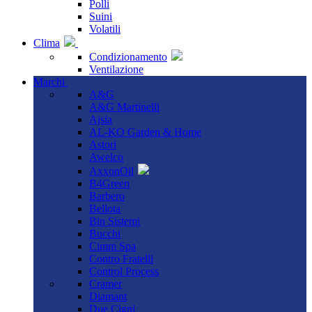
Polli
Suini
Volatili
Clima
Condizionamento
Ventilazione
Marchi
A&G
A&G Martinelli
Ajsia
AL-KO Garden & Home
Astori
Awelco
AxxonOil
B4Green
Barbero
Bellota
Bin Sistemi
Bucchi
Cimm Spa
Contro Fratelli
Control Process
Cramer
Diamant
Due Cigni