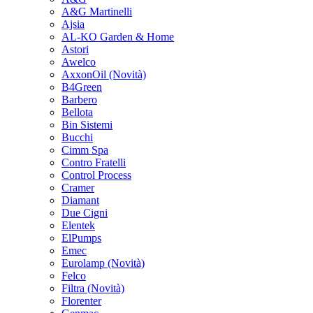
A&G Martinelli
Ajsia
AL-KO Garden & Home
Astori
Awelco
AxxonOil
(Novità)
B4Green
Barbero
Bellota
Bin Sistemi
Bucchi
Cimm Spa
Contro Fratelli
Control Process
Cramer
Diamant
Due Cigni
Elentek
ElPumps
Emec
Eurolamp
(Novità)
Felco
Filtra
(Novità)
Florenter