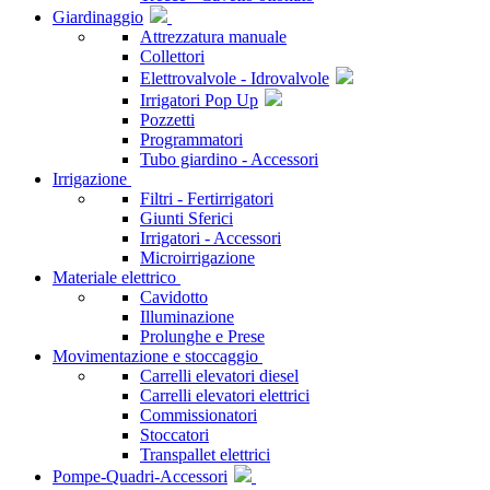
Giardinaggio
Attrezzatura manuale
Collettori
Elettrovalvole - Idrovalvole
Irrigatori Pop Up
Pozzetti
Programmatori
Tubo giardino - Accessori
Irrigazione
Filtri - Fertirrigatori
Giunti Sferici
Irrigatori - Accessori
Microirrigazione
Materiale elettrico
Cavidotto
Illuminazione
Prolunghe e Prese
Movimentazione e stoccaggio
Carrelli elevatori diesel
Carrelli elevatori elettrici
Commissionatori
Stoccatori
Transpallet elettrici
Pompe-Quadri-Accessori