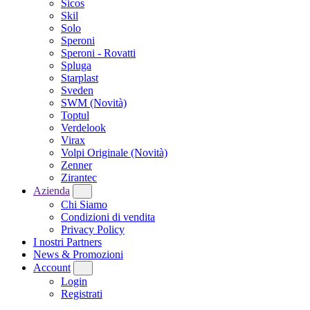
Sicos
Skil
Solo
Speroni
Speroni - Rovatti
Spluga
Starplast
Sveden
SWM
(Novità)
Toptul
Verdelook
Virax
Volpi Originale
(Novità)
Zenner
Zirantec
Azienda
Chi Siamo
Condizioni di vendita
Privacy Policy
I nostri Partners
News & Promozioni
Account
Login
Registrati