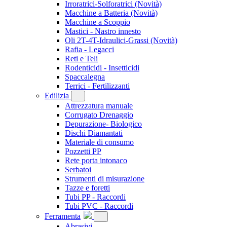
Irroratrici-Solforatrici
(Novità)
Macchine a Batteria
(Novità)
Macchine a Scoppio
Mastici - Nastro innesto
Oli 2T-4T-Idraulici-Grassi
(Novità)
Rafia - Legacci
Reti e Teli
Rodenticidi - Insetticidi
Spaccalegna
Terrici - Fertilizzanti
Edilizia
Attrezzatura manuale
Corrugato Drenaggio
Depurazione- Biologico
Dischi Diamantati
Materiale di consumo
Pozzetti PP
Rete porta intonaco
Serbatoi
Strumenti di misurazione
Tazze e foretti
Tubi PP - Raccordi
Tubi PVC - Raccordi
Ferramenta
Abrasivi