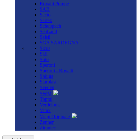
Rovatti Pompe
SAB
Sacto
Sartex
Scheppach
SeaLand
Selsil
SGA SARDEGNA
Sicos
Skil
Solo
Speroni
Speroni - Rovatti
Spluga
Starplast
Sveden
SWM
Toptul
Verdelook
Virax
Volpi Originale
Zenner
Zirantec