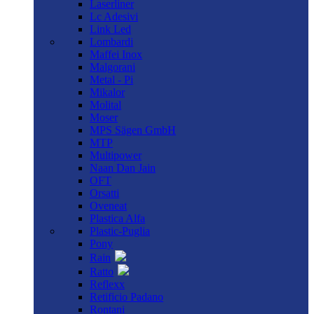
Laserliner
Lc Adesivi
Link Led
Lombardi
Maffei Inox
Malgorani
Metal - Pi
Mikalor
Molital
Moser
MPS Sägen GmbH
MTP
Multipower
Naan Dan Jain
OFT
Orsatti
Oveneat
Plastica Alfa
Plastic-Puglia
Pony
Rain
Ratto
Reflexx
Retificio Padano
Rontani