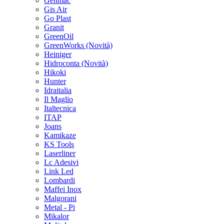
Genmac
Gis Air
Go Plast
Granit
GreenOil
GreenWorks
(Novità)
Heiniger
Hidroconta
(Novità)
Hikoki
Hunter
Idraitalia
Il Maglio
Italtecnica
ITAP
Joans
Kamikaze
KS Tools
Laserliner
Lc Adesivi
Link Led
Lombardi
Maffei Inox
Malgorani
Metal - Pi
Mikalor