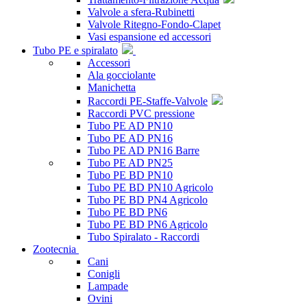
Valvole a sfera-Rubinetti
Valvole Ritegno-Fondo-Clapet
Vasi espansione ed accessori
Tubo PE e spiralato
Accessori
Ala gocciolante
Manichetta
Raccordi PE-Staffe-Valvole
Raccordi PVC pressione
Tubo PE AD PN10
Tubo PE AD PN16
Tubo PE AD PN16 Barre
Tubo PE AD PN25
Tubo PE BD PN10
Tubo PE BD PN10 Agricolo
Tubo PE BD PN4 Agricolo
Tubo PE BD PN6
Tubo PE BD PN6 Agricolo
Tubo Spiralato - Raccordi
Zootecnia
Cani
Conigli
Lampade
Ovini