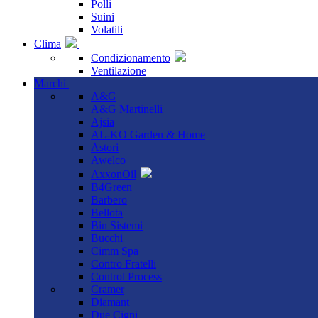
Polli
Suini
Volatili
Clima
Condizionamento
Ventilazione
Marchi
A&G
A&G Martinelli
Ajsia
AL-KO Garden & Home
Astori
Awelco
AxxonOil
B4Green
Barbero
Bellota
Bin Sistemi
Bucchi
Cimm Spa
Contro Fratelli
Control Process
Cramer
Diamant
Due Cigni