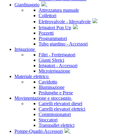
Giardinaggio
Attrezzatura manuale
Collettori
Elettrovalvole - Idrovalvole
Irrigatori Pop Up
Pozzetti
Programmatori
Tubo giardino - Accessori
Irrigazione
Filtri - Fertirrigatori
Giunti Sferici
Irrigatori - Accessori
Microirrigazione
Materiale elettrico
Cavidotto
Illuminazione
Prolunghe e Prese
Movimentazione e stoccaggio
Carrelli elevatori diesel
Carrelli elevatori elettrici
Commissionatori
Stoccatori
Transpallet elettrici
Pompe-Quadri-Accessori