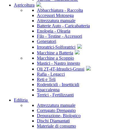
Agricoltura
Abbacchiatura - Raccolta
Accessori Motosega
Attrezzatura manuale
Batterie Auto - Caricabatteria
Enologia - Olearia
Filo - Testine - Accessori
Generatori
Irroratrici-Solforatrici
Macchine a Batteria
Macchine a Scoppio
Mastici - Nastro innesto
Oli 2T-4T-Idraulici-Grassi
Rafia - Legacci
Reti e Teli
Rodenticidi - Insetticidi
Spaccalegna
Terrici - Fertilizzanti
Edilizia
Attrezzatura manuale
Corrugato Drenaggio
Depurazione- Biologico
Dischi Diamantati
Materiale di consumo