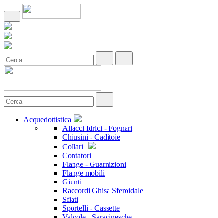
Acquedottistica
Allacci Idrici - Fognari
Chiusini - Caditoie
Collari
Contatori
Flange - Guarnizioni
Flange mobili
Giunti
Raccordi Ghisa Sferoidale
Sfiati
Sportelli - Cassette
Valvole - Saracinesche