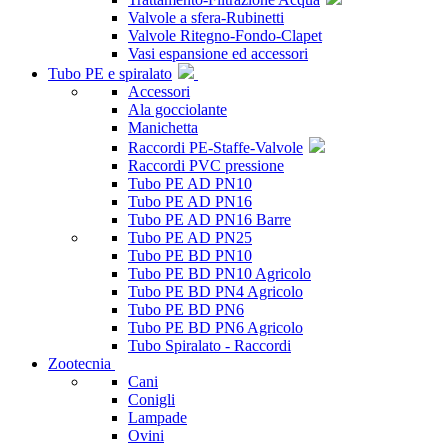
Valvole a sfera-Rubinetti
Valvole Ritegno-Fondo-Clapet
Vasi espansione ed accessori
Tubo PE e spiralato
Accessori
Ala gocciolante
Manichetta
Raccordi PE-Staffe-Valvole
Raccordi PVC pressione
Tubo PE AD PN10
Tubo PE AD PN16
Tubo PE AD PN16 Barre
Tubo PE AD PN25
Tubo PE BD PN10
Tubo PE BD PN10 Agricolo
Tubo PE BD PN4 Agricolo
Tubo PE BD PN6
Tubo PE BD PN6 Agricolo
Tubo Spiralato - Raccordi
Zootecnia
Cani
Conigli
Lampade
Ovini