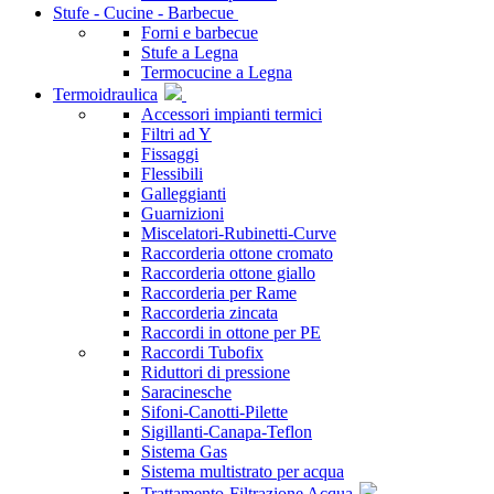
Stufe - Cucine - Barbecue
Forni e barbecue
Stufe a Legna
Termocucine a Legna
Termoidraulica
Accessori impianti termici
Filtri ad Y
Fissaggi
Flessibili
Galleggianti
Guarnizioni
Miscelatori-Rubinetti-Curve
Raccorderia ottone cromato
Raccorderia ottone giallo
Raccorderia per Rame
Raccorderia zincata
Raccordi in ottone per PE
Raccordi Tubofix
Riduttori di pressione
Saracinesche
Sifoni-Canotti-Pilette
Sigillanti-Canapa-Teflon
Sistema Gas
Sistema multistrato per acqua
Trattamento-Filtrazione Acqua