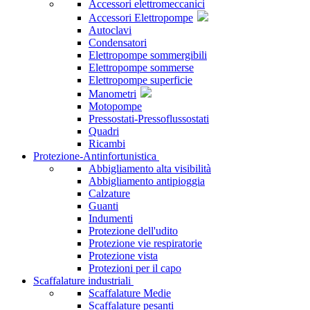
Accessori elettromeccanici
Accessori Elettropompe
Autoclavi
Condensatori
Elettropompe sommergibili
Elettropompe sommerse
Elettropompe superficie
Manometri
Motopompe
Pressostati-Pressoflussostati
Quadri
Ricambi
Protezione-Antinfortunistica
Abbigliamento alta visibilità
Abbigliamento antipioggia
Calzature
Guanti
Indumenti
Protezione dell'udito
Protezione vie respiratorie
Protezione vista
Protezioni per il capo
Scaffalature industriali
Scaffalature Medie
Scaffalature pesanti