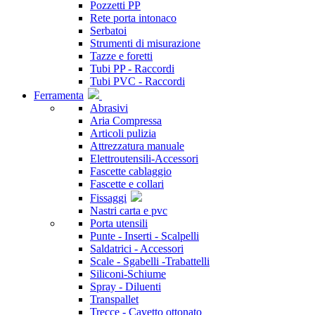
Pozzetti PP
Rete porta intonaco
Serbatoi
Strumenti di misurazione
Tazze e foretti
Tubi PP - Raccordi
Tubi PVC - Raccordi
Ferramenta
Abrasivi
Aria Compressa
Articoli pulizia
Attrezzatura manuale
Elettroutensili-Accessori
Fascette cablaggio
Fascette e collari
Fissaggi
Nastri carta e pvc
Porta utensili
Punte - Inserti - Scalpelli
Saldatrici - Accessori
Scale - Sgabelli -Trabattelli
Siliconi-Schiume
Spray - Diluenti
Transpallet
Trecce - Cavetto ottonato