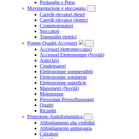
Prolunghe e Prese
Movimentazione e stoccaggio
Carrelli elevatori diesel
Carrelli elevatori elettrici
Commissionatori
Stoccatori
Transpallet elettrici
Pompe-Quadri-Accessori
Accessori elettromeccanici
Accessori Elettropompe
(Novità)
Autoclavi
Condensatori
Elettropompe sommergibili
Elettropompe sommerse
Elettropompe superficie
Manometri
(Novità)
Motopompe
Pressostati-Pressoflussostati
Quadri
Ricambi
Protezione-Antinfortunistica
Abbigliamento alta visibilità
Abbigliamento antipioggia
Calzature