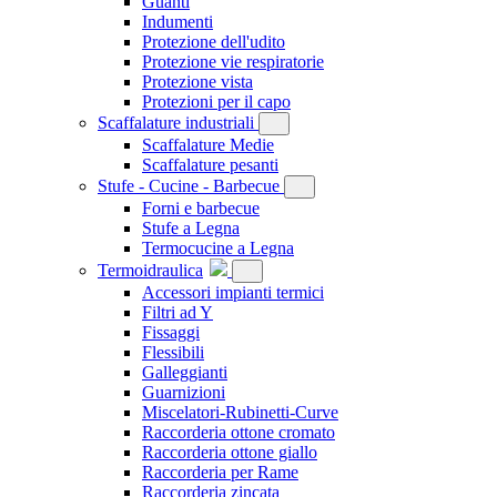
Guanti
Indumenti
Protezione dell'udito
Protezione vie respiratorie
Protezione vista
Protezioni per il capo
Scaffalature industriali
Scaffalature Medie
Scaffalature pesanti
Stufe - Cucine - Barbecue
Forni e barbecue
Stufe a Legna
Termocucine a Legna
Termoidraulica
Accessori impianti termici
Filtri ad Y
Fissaggi
Flessibili
Galleggianti
Guarnizioni
Miscelatori-Rubinetti-Curve
Raccorderia ottone cromato
Raccorderia ottone giallo
Raccorderia per Rame
Raccorderia zincata