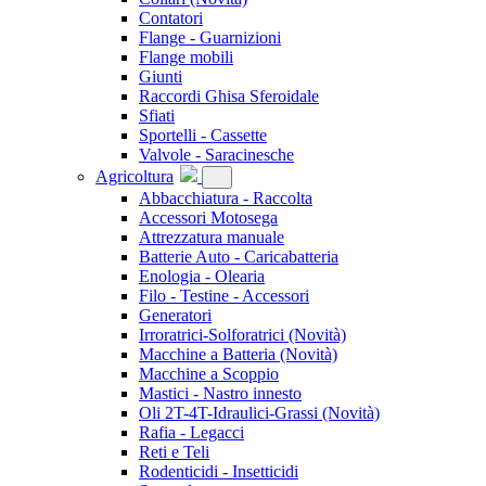
Contatori
Flange - Guarnizioni
Flange mobili
Giunti
Raccordi Ghisa Sferoidale
Sfiati
Sportelli - Cassette
Valvole - Saracinesche
Agricoltura
Abbacchiatura - Raccolta
Accessori Motosega
Attrezzatura manuale
Batterie Auto - Caricabatteria
Enologia - Olearia
Filo - Testine - Accessori
Generatori
Irroratrici-Solforatrici
(Novità)
Macchine a Batteria
(Novità)
Macchine a Scoppio
Mastici - Nastro innesto
Oli 2T-4T-Idraulici-Grassi
(Novità)
Rafia - Legacci
Reti e Teli
Rodenticidi - Insetticidi