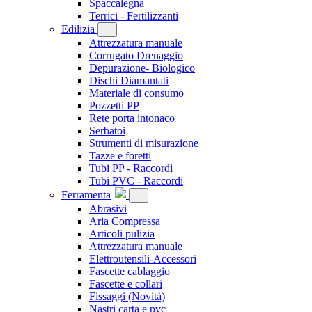
Spaccalegna
Terrici - Fertilizzanti
Edilizia
Attrezzatura manuale
Corrugato Drenaggio
Depurazione- Biologico
Dischi Diamantati
Materiale di consumo
Pozzetti PP
Rete porta intonaco
Serbatoi
Strumenti di misurazione
Tazze e foretti
Tubi PP - Raccordi
Tubi PVC - Raccordi
Ferramenta
Abrasivi
Aria Compressa
Articoli pulizia
Attrezzatura manuale
Elettroutensili-Accessori
Fascette cablaggio
Fascette e collari
Fissaggi
(Novità)
Nastri carta e pvc