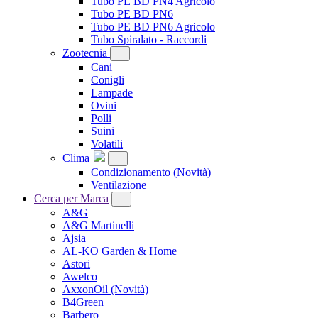
Tubo PE BD PN4 Agricolo
Tubo PE BD PN6
Tubo PE BD PN6 Agricolo
Tubo Spiralato - Raccordi
Zootecnia
Cani
Conigli
Lampade
Ovini
Polli
Suini
Volatili
Clima
Condizionamento
(Novità)
Ventilazione
Cerca per Marca
A&G
A&G Martinelli
Ajsia
AL-KO Garden & Home
Astori
Awelco
AxxonOil
(Novità)
B4Green
Barbero