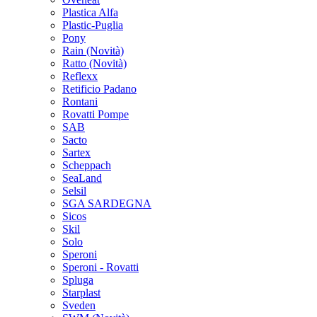
Plastica Alfa
Plastic-Puglia
Pony
Rain
(Novità)
Ratto
(Novità)
Reflexx
Retificio Padano
Rontani
Rovatti Pompe
SAB
Sacto
Sartex
Scheppach
SeaLand
Selsil
SGA SARDEGNA
Sicos
Skil
Solo
Speroni
Speroni - Rovatti
Spluga
Starplast
Sveden