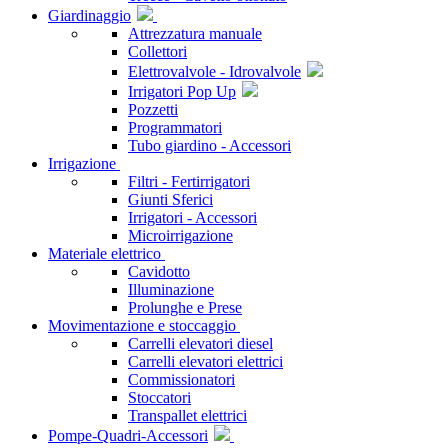
Giardinaggio
Attrezzatura manuale
Collettori
Elettrovalvole - Idrovalvole
Irrigatori Pop Up
Pozzetti
Programmatori
Tubo giardino - Accessori
Irrigazione
Filtri - Fertirrigatori
Giunti Sferici
Irrigatori - Accessori
Microirrigazione
Materiale elettrico
Cavidotto
Illuminazione
Prolunghe e Prese
Movimentazione e stoccaggio
Carrelli elevatori diesel
Carrelli elevatori elettrici
Commissionatori
Stoccatori
Transpallet elettrici
Pompe-Quadri-Accessori