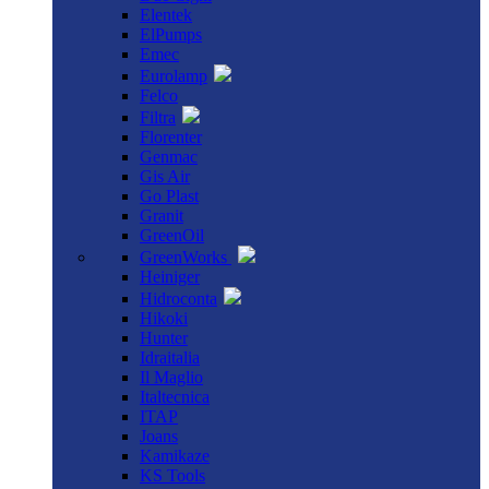
Elentek
ElPumps
Emec
Eurolamp
Felco
Filtra
Florenter
Genmac
Gis Air
Go Plast
Granit
GreenOil
GreenWorks
Heiniger
Hidroconta
Hikoki
Hunter
Idraitalia
Il Maglio
Italtecnica
ITAP
Joans
Kamikaze
KS Tools