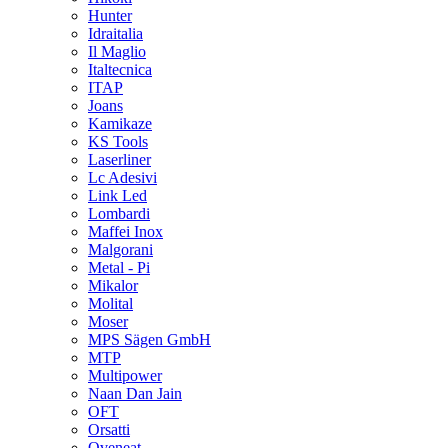
Hunter
Idraitalia
Il Maglio
Italtecnica
ITAP
Joans
Kamikaze
KS Tools
Laserliner
Lc Adesivi
Link Led
Lombardi
Maffei Inox
Malgorani
Metal - Pi
Mikalor
Molital
Moser
MPS Sägen GmbH
MTP
Multipower
Naan Dan Jain
OFT
Orsatti
Oveneat