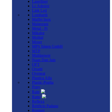
Laserliner
Lc Adesivi
Link Led
Lombardi
Maffei Inox
Malgorani
Metal - Pi
Mikalor
Molital
Moser
MPS Sägen GmbH
MTP
Multipower
Naan Dan Jain
OFT
Orsatti
Oveneat
Plastica Alfa
Plastic-Puglia
Pony
Rain
Ratto
Reflexx
Retificio Padano
Rontani