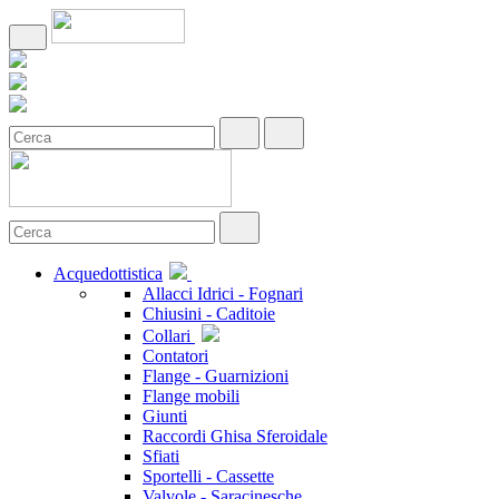
Acquedottistica
Allacci Idrici - Fognari
Chiusini - Caditoie
Collari
Contatori
Flange - Guarnizioni
Flange mobili
Giunti
Raccordi Ghisa Sferoidale
Sfiati
Sportelli - Cassette
Valvole - Saracinesche