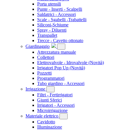
Porta utensili
Punte - Inserti - Scalpelli
Saldatrici - Accessori
Scale - Sgabelli -Trabattelli
Siliconi-Schiume
Spray - Diluenti
Transpallet
Trecce - Cavetto ottonato
Giardinaggio
Attrezzatura manuale
Collettori
Elettrovalvole - Idrovalvole
(Novità)
Irrigatori Pop Up
(Novità)
Pozzetti
Programmatori
Tubo giardino - Accessori
Irrigazione
Filtri - Fertirrigatori
Giunti Sferici
Irrigatori - Accessori
Microirrigazione
Materiale elettrico
Cavidotto
Illuminazione