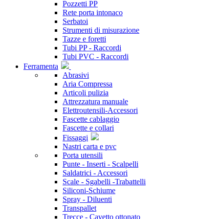
Pozzetti PP
Rete porta intonaco
Serbatoi
Strumenti di misurazione
Tazze e foretti
Tubi PP - Raccordi
Tubi PVC - Raccordi
Ferramenta
Abrasivi
Aria Compressa
Articoli pulizia
Attrezzatura manuale
Elettroutensili-Accessori
Fascette cablaggio
Fascette e collari
Fissaggi
Nastri carta e pvc
Porta utensili
Punte - Inserti - Scalpelli
Saldatrici - Accessori
Scale - Sgabelli -Trabattelli
Siliconi-Schiume
Spray - Diluenti
Transpallet
Trecce - Cavetto ottonato