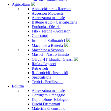
Agricoltura
Abbacchiatura - Raccolta
Accessori Motosega
Attrezzatura manuale
Batterie Auto - Caricabatteria
Enologia - Olearia
Filo - Testine - Accessori
Generatori
Irroratrici-Solforatrici
Macchine a Batteria
Macchine a Scoppio
Mastici - Nastro innesto
Oli 2T-4T-Idraulici-Grassi
Rafia - Legacci
Reti e Teli
Rodenticidi - Insetticidi
Spaccalegna
Terrici - Fertilizzanti
Edilizia
Attrezzatura manuale
Corrugato Drenaggio
Depurazione- Biologico
Dischi Diamantati
Materiale di consumo