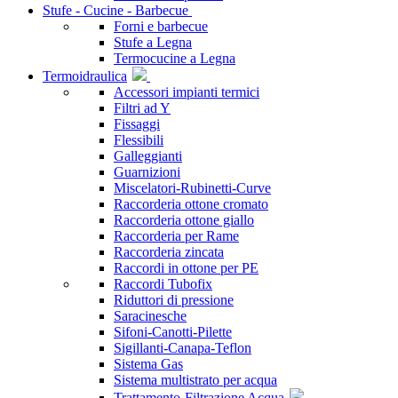
Stufe - Cucine - Barbecue
Forni e barbecue
Stufe a Legna
Termocucine a Legna
Termoidraulica
Accessori impianti termici
Filtri ad Y
Fissaggi
Flessibili
Galleggianti
Guarnizioni
Miscelatori-Rubinetti-Curve
Raccorderia ottone cromato
Raccorderia ottone giallo
Raccorderia per Rame
Raccorderia zincata
Raccordi in ottone per PE
Raccordi Tubofix
Riduttori di pressione
Saracinesche
Sifoni-Canotti-Pilette
Sigillanti-Canapa-Teflon
Sistema Gas
Sistema multistrato per acqua
Trattamento-Filtrazione Acqua