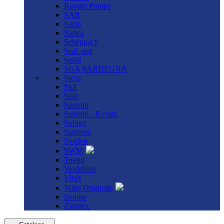
Rovatti Pompe
SAB
Sacto
Sartex
Scheppach
SeaLand
Selsil
SGA SARDEGNA
Sicos
Skil
Solo
Speroni
Speroni - Rovatti
Spluga
Starplast
Sveden
SWM
Toptul
Verdelook
Virax
Volpi Originale
Zenner
Zirantec