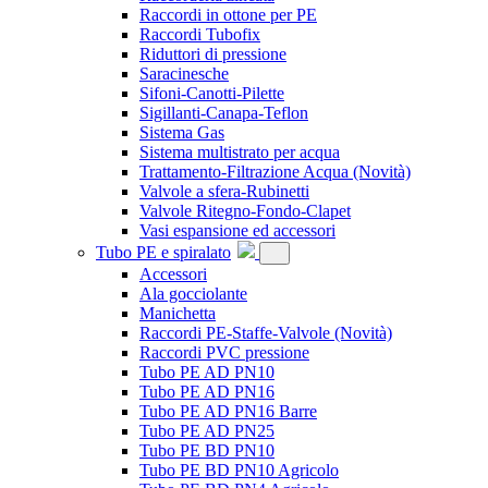
Raccordi in ottone per PE
Raccordi Tubofix
Riduttori di pressione
Saracinesche
Sifoni-Canotti-Pilette
Sigillanti-Canapa-Teflon
Sistema Gas
Sistema multistrato per acqua
Trattamento-Filtrazione Acqua
(Novità)
Valvole a sfera-Rubinetti
Valvole Ritegno-Fondo-Clapet
Vasi espansione ed accessori
Tubo PE e spiralato
Accessori
Ala gocciolante
Manichetta
Raccordi PE-Staffe-Valvole
(Novità)
Raccordi PVC pressione
Tubo PE AD PN10
Tubo PE AD PN16
Tubo PE AD PN16 Barre
Tubo PE AD PN25
Tubo PE BD PN10
Tubo PE BD PN10 Agricolo