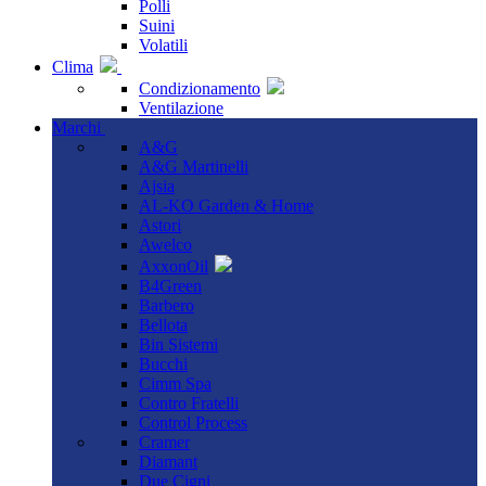
Polli
Suini
Volatili
Clima
Condizionamento
Ventilazione
Marchi
A&G
A&G Martinelli
Ajsia
AL-KO Garden & Home
Astori
Awelco
AxxonOil
B4Green
Barbero
Bellota
Bin Sistemi
Bucchi
Cimm Spa
Contro Fratelli
Control Process
Cramer
Diamant
Due Cigni