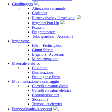
Giardinaggio
Attrezzatura manuale
Collettori
Elettrovalvole - Idrovalvole
Irrigatori Pop Up
Pozzetti
Programmatori
Tubo giardino - Accessori
Irrigazione
Filtri - Fertirrigatori
Giunti Sferici
Irrigatori - Accessori
Microirrigazione
Materiale elettrico
Cavidotto
Illuminazione
Prolunghe e Prese
Movimentazione e stoccaggio
Carrelli elevatori diesel
Carrelli elevatori elettrici
Commissionatori
Stoccatori
Transpallet elettrici
Pompe-Quadri-Accessori