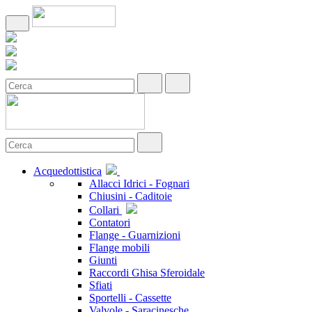
Acquedottistica
Allacci Idrici - Fognari
Chiusini - Caditoie
Collari
Contatori
Flange - Guarnizioni
Flange mobili
Giunti
Raccordi Ghisa Sferoidale
Sfiati
Sportelli - Cassette
Valvole - Saracinesche