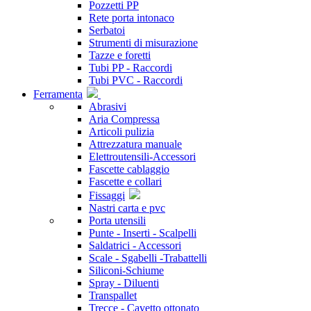
Pozzetti PP
Rete porta intonaco
Serbatoi
Strumenti di misurazione
Tazze e foretti
Tubi PP - Raccordi
Tubi PVC - Raccordi
Ferramenta
Abrasivi
Aria Compressa
Articoli pulizia
Attrezzatura manuale
Elettroutensili-Accessori
Fascette cablaggio
Fascette e collari
Fissaggi
Nastri carta e pvc
Porta utensili
Punte - Inserti - Scalpelli
Saldatrici - Accessori
Scale - Sgabelli -Trabattelli
Siliconi-Schiume
Spray - Diluenti
Transpallet
Trecce - Cavetto ottonato