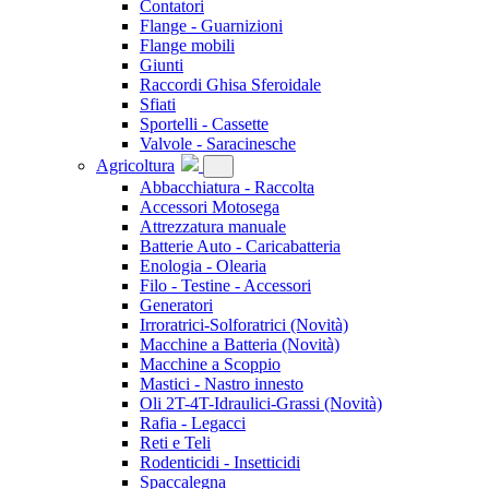
Contatori
Flange - Guarnizioni
Flange mobili
Giunti
Raccordi Ghisa Sferoidale
Sfiati
Sportelli - Cassette
Valvole - Saracinesche
Agricoltura
Abbacchiatura - Raccolta
Accessori Motosega
Attrezzatura manuale
Batterie Auto - Caricabatteria
Enologia - Olearia
Filo - Testine - Accessori
Generatori
Irroratrici-Solforatrici
(Novità)
Macchine a Batteria
(Novità)
Macchine a Scoppio
Mastici - Nastro innesto
Oli 2T-4T-Idraulici-Grassi
(Novità)
Rafia - Legacci
Reti e Teli
Rodenticidi - Insetticidi
Spaccalegna