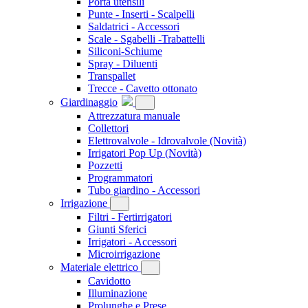
Porta utensili
Punte - Inserti - Scalpelli
Saldatrici - Accessori
Scale - Sgabelli -Trabattelli
Siliconi-Schiume
Spray - Diluenti
Transpallet
Trecce - Cavetto ottonato
Giardinaggio
Attrezzatura manuale
Collettori
Elettrovalvole - Idrovalvole
(Novità)
Irrigatori Pop Up
(Novità)
Pozzetti
Programmatori
Tubo giardino - Accessori
Irrigazione
Filtri - Fertirrigatori
Giunti Sferici
Irrigatori - Accessori
Microirrigazione
Materiale elettrico
Cavidotto
Illuminazione
Prolunghe e Prese