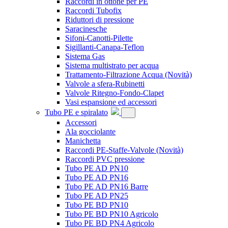
Raccordi in ottone per PE
Raccordi Tubofix
Riduttori di pressione
Saracinesche
Sifoni-Canotti-Pilette
Sigillanti-Canapa-Teflon
Sistema Gas
Sistema multistrato per acqua
Trattamento-Filtrazione Acqua
(Novità)
Valvole a sfera-Rubinetti
Valvole Ritegno-Fondo-Clapet
Vasi espansione ed accessori
Tubo PE e spiralato
Accessori
Ala gocciolante
Manichetta
Raccordi PE-Staffe-Valvole
(Novità)
Raccordi PVC pressione
Tubo PE AD PN10
Tubo PE AD PN16
Tubo PE AD PN16 Barre
Tubo PE AD PN25
Tubo PE BD PN10
Tubo PE BD PN10 Agricolo
Tubo PE BD PN4 Agricolo