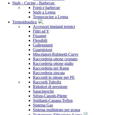
Stufe - Cucine - Barbecue
Forni e barbecue
Stufe a Legna
Termocucine a Legna
Termoidraulica
Accessori impianti termici
Filtri ad Y
Fissaggi
Flessibili
Galleggianti
Guarnizioni
Miscelatori-Rubinetti-Curve
Raccorderia ottone cromato
Raccorderia ottone giallo
Raccorderia per Rame
Raccorderia zincata
Raccordi in ottone per PE
Raccordi Tubofix
Riduttori di pressione
Saracinesche
Sifoni-Canotti-Pilette
Sigillanti-Canapa-Teflon
Sistema Gas
Sistema multistrato per acqua
Trattamento-Filtrazione Acqua