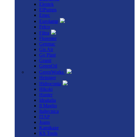
Elentek
ElPumps
Emec
Eurolamp
Felco
Filtra
Florenter
Genmac
Gis Air
Go Plast
Granit
GreenOil
GreenWorks
Heiniger
Hidroconta
Hikoki
Hunter
Idraitalia
Il Maglio
Italtecnica
ITAP
Joans
Kamikaze
KS Tools