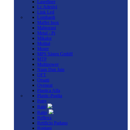
Laserliner
Lc Adesivi
Link Led
Lombardi
Maffei Inox
Malgorani
Metal - Pi
Mikalor
Molital
Moser
MPS Sägen GmbH
MTP
Multipower
Naan Dan Jain
OFT
Orsatti
Oveneat
Plastica Alfa
Plastic-Puglia
Pony
Rain
Ratto
Reflexx
Retificio Padano
Rontani