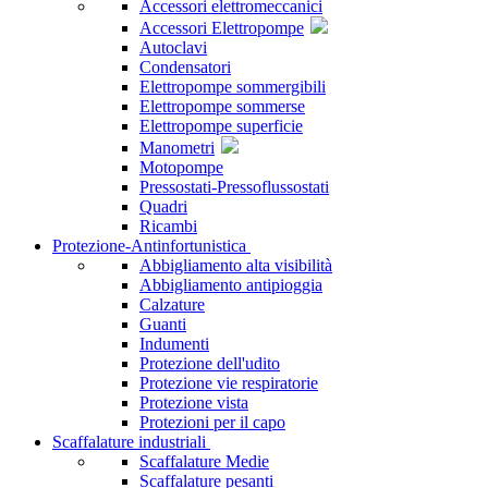
Accessori elettromeccanici
Accessori Elettropompe
Autoclavi
Condensatori
Elettropompe sommergibili
Elettropompe sommerse
Elettropompe superficie
Manometri
Motopompe
Pressostati-Pressoflussostati
Quadri
Ricambi
Protezione-Antinfortunistica
Abbigliamento alta visibilità
Abbigliamento antipioggia
Calzature
Guanti
Indumenti
Protezione dell'udito
Protezione vie respiratorie
Protezione vista
Protezioni per il capo
Scaffalature industriali
Scaffalature Medie
Scaffalature pesanti