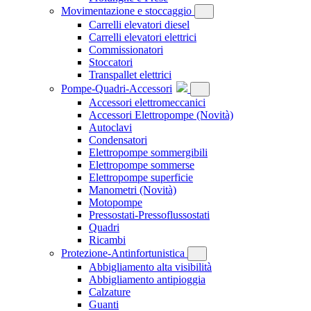
Movimentazione e stoccaggio
Carrelli elevatori diesel
Carrelli elevatori elettrici
Commissionatori
Stoccatori
Transpallet elettrici
Pompe-Quadri-Accessori
Accessori elettromeccanici
Accessori Elettropompe
(Novità)
Autoclavi
Condensatori
Elettropompe sommergibili
Elettropompe sommerse
Elettropompe superficie
Manometri
(Novità)
Motopompe
Pressostati-Pressoflussostati
Quadri
Ricambi
Protezione-Antinfortunistica
Abbigliamento alta visibilità
Abbigliamento antipioggia
Calzature
Guanti