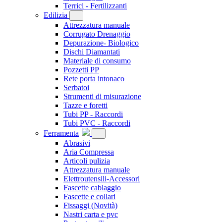
Terrici - Fertilizzanti
Edilizia
Attrezzatura manuale
Corrugato Drenaggio
Depurazione- Biologico
Dischi Diamantati
Materiale di consumo
Pozzetti PP
Rete porta intonaco
Serbatoi
Strumenti di misurazione
Tazze e foretti
Tubi PP - Raccordi
Tubi PVC - Raccordi
Ferramenta
Abrasivi
Aria Compressa
Articoli pulizia
Attrezzatura manuale
Elettroutensili-Accessori
Fascette cablaggio
Fascette e collari
Fissaggi
(Novità)
Nastri carta e pvc