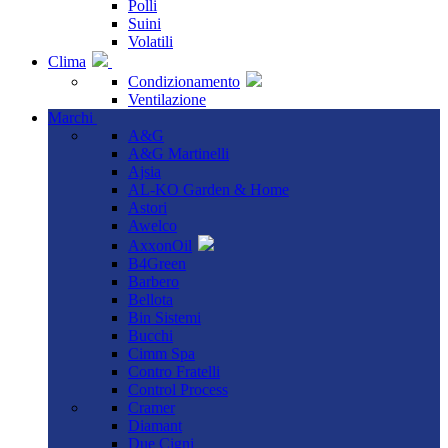
Polli
Suini
Volatili
Clima
Condizionamento
Ventilazione
Marchi
A&G
A&G Martinelli
Ajsia
AL-KO Garden & Home
Astori
Awelco
AxxonOil
B4Green
Barbero
Bellota
Bin Sistemi
Bucchi
Cimm Spa
Contro Fratelli
Control Process
Cramer
Diamant
Due Cigni