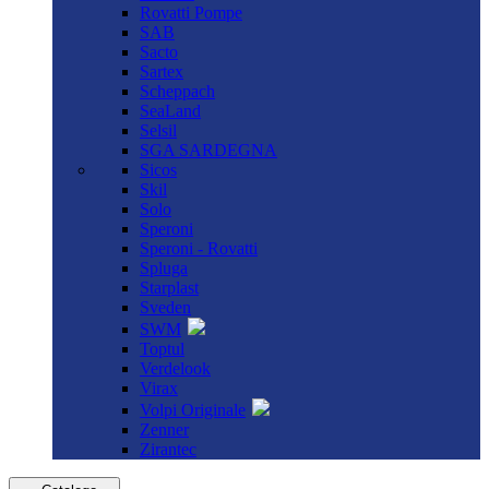
Rovatti Pompe
SAB
Sacto
Sartex
Scheppach
SeaLand
Selsil
SGA SARDEGNA
Sicos
Skil
Solo
Speroni
Speroni - Rovatti
Spluga
Starplast
Sveden
SWM
Toptul
Verdelook
Virax
Volpi Originale
Zenner
Zirantec