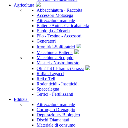
Agricoltura
Abbacchiatura - Raccolta
Accessori Motosega
Attrezzatura manuale
Batterie Auto - Caricabatteria
Enologia - Olearia
Filo - Testine - Accessori
Generatori
Irroratrici-Solforatrici
Macchine a Batteria
Macchine a Scoppio
Mastici - Nastro innesto
Oli 2T-4T-Idraulici-Grassi
Rafia - Legacci
Reti e Teli
Rodenticidi - Insetticidi
Spaccalegna
Terrici - Fertilizzanti
Edilizia
Attrezzatura manuale
Corrugato Drenaggio
Depurazione- Biologico
Dischi Diamantati
Materiale di consumo