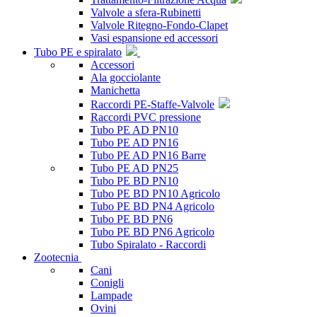
Valvole a sfera-Rubinetti
Valvole Ritegno-Fondo-Clapet
Vasi espansione ed accessori
Tubo PE e spiralato
Accessori
Ala gocciolante
Manichetta
Raccordi PE-Staffe-Valvole
Raccordi PVC pressione
Tubo PE AD PN10
Tubo PE AD PN16
Tubo PE AD PN16 Barre
Tubo PE AD PN25
Tubo PE BD PN10
Tubo PE BD PN10 Agricolo
Tubo PE BD PN4 Agricolo
Tubo PE BD PN6
Tubo PE BD PN6 Agricolo
Tubo Spiralato - Raccordi
Zootecnia
Cani
Conigli
Lampade
Ovini