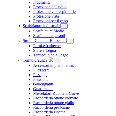
Indumenti
Protezione dell'udito
Protezione vie respiratorie
Protezione vista
Protezioni per il capo
Scaffalature industriali
Scaffalature Medie
Scaffalature pesanti
Stufe - Cucine - Barbecue
Forni e barbecue
Stufe a Legna
Termocucine a Legna
Termoidraulica
Accessori impianti termici
Filtri ad Y
Fissaggi
Flessibili
Galleggianti
Guarnizioni
Miscelatori-Rubinetti-Curve
Raccorderia ottone cromato
Raccorderia ottone giallo
Raccorderia per Rame
Raccorderia zincata