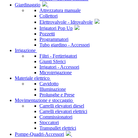
Giardinaggio
Attrezzatura manuale
Collettori
Elettrovalvole - Idrovalvole
Irrigatori Pop Up
Pozzetti
Programmatori
Tubo giardino - Accessori
Irrigazione
Filtri - Fertirrigatori
Giunti Sferici
Irrigatori - Accessori
Microirrigazione
Materiale elettrico
Cavidotto
Illuminazione
Prolunghe e Prese
Movimentazione e stoccaggio
Carrelli elevatori diesel
Carrelli elevatori elettrici
Commissionatori
Stoccatori
Transpallet elettrici
Pompe-Quadri-Accessori