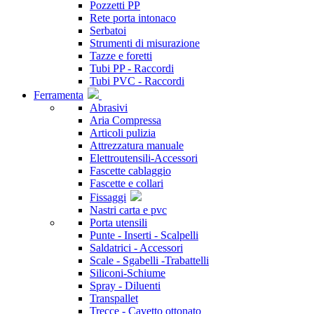
Pozzetti PP
Rete porta intonaco
Serbatoi
Strumenti di misurazione
Tazze e foretti
Tubi PP - Raccordi
Tubi PVC - Raccordi
Ferramenta
Abrasivi
Aria Compressa
Articoli pulizia
Attrezzatura manuale
Elettroutensili-Accessori
Fascette cablaggio
Fascette e collari
Fissaggi
Nastri carta e pvc
Porta utensili
Punte - Inserti - Scalpelli
Saldatrici - Accessori
Scale - Sgabelli -Trabattelli
Siliconi-Schiume
Spray - Diluenti
Transpallet
Trecce - Cavetto ottonato