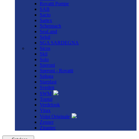
Rovatti Pompe
SAB
Sacto
Sartex
Scheppach
SeaLand
Selsil
SGA SARDEGNA
Sicos
Skil
Solo
Speroni
Speroni - Rovatti
Spluga
Starplast
Sveden
SWM
Toptul
Verdelook
Virax
Volpi Originale
Zenner
Zirantec