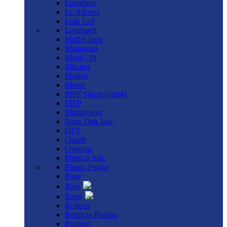
Laserliner
Lc Adesivi
Link Led
Lombardi
Maffei Inox
Malgorani
Metal - Pi
Mikalor
Molital
Moser
MPS Sägen GmbH
MTP
Multipower
Naan Dan Jain
OFT
Orsatti
Oveneat
Plastica Alfa
Plastic-Puglia
Pony
Rain
Ratto
Reflexx
Retificio Padano
Rontani