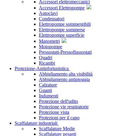
Accessori elettromeccanici
Accessori Elettropompe
Autoclavi
Condensatori
Elettropompe sommergibili
Elettropompe sommerse
Elettropompe superficie
Manometri
Motopompe
Pressostati-Pressoflussostati
Quadri
Ricambi
Protezione-Antinfortunistica
Abbigliamento alta visibilità
Abbigliamento antipioggia
Calzature
Guanti
Indumenti
Protezione dell'udito
Protezione vie respiratorie
Protezione vista
Protezioni per il capo
Scaffalature industriali
Scaffalature Medie
Scaffalature pesanti