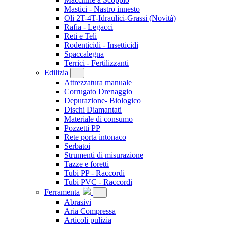
Mastici - Nastro innesto
Oli 2T-4T-Idraulici-Grassi
(Novità)
Rafia - Legacci
Reti e Teli
Rodenticidi - Insetticidi
Spaccalegna
Terrici - Fertilizzanti
Edilizia
Attrezzatura manuale
Corrugato Drenaggio
Depurazione- Biologico
Dischi Diamantati
Materiale di consumo
Pozzetti PP
Rete porta intonaco
Serbatoi
Strumenti di misurazione
Tazze e foretti
Tubi PP - Raccordi
Tubi PVC - Raccordi
Ferramenta
Abrasivi
Aria Compressa
Articoli pulizia