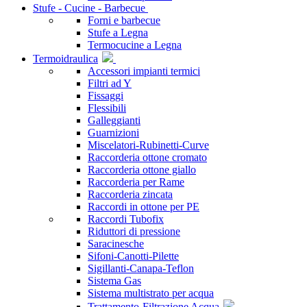
Stufe - Cucine - Barbecue
Forni e barbecue
Stufe a Legna
Termocucine a Legna
Termoidraulica
Accessori impianti termici
Filtri ad Y
Fissaggi
Flessibili
Galleggianti
Guarnizioni
Miscelatori-Rubinetti-Curve
Raccorderia ottone cromato
Raccorderia ottone giallo
Raccorderia per Rame
Raccorderia zincata
Raccordi in ottone per PE
Raccordi Tubofix
Riduttori di pressione
Saracinesche
Sifoni-Canotti-Pilette
Sigillanti-Canapa-Teflon
Sistema Gas
Sistema multistrato per acqua
Trattamento-Filtrazione Acqua