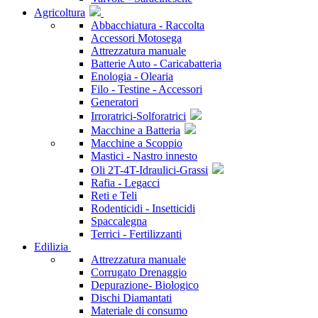
Agricoltura
Abbacchiatura - Raccolta
Accessori Motosega
Attrezzatura manuale
Batterie Auto - Caricabatteria
Enologia - Olearia
Filo - Testine - Accessori
Generatori
Irroratrici-Solforatrici
Macchine a Batteria
Macchine a Scoppio
Mastici - Nastro innesto
Oli 2T-4T-Idraulici-Grassi
Rafia - Legacci
Reti e Teli
Rodenticidi - Insetticidi
Spaccalegna
Terrici - Fertilizzanti
Edilizia
Attrezzatura manuale
Corrugato Drenaggio
Depurazione- Biologico
Dischi Diamantati
Materiale di consumo