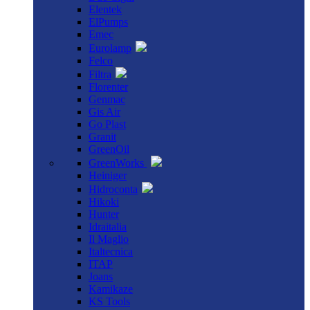
Elentek
ElPumps
Emec
Eurolamp
Felco
Filtra
Florenter
Genmac
Gis Air
Go Plast
Granit
GreenOil
GreenWorks
Heiniger
Hidroconta
Hikoki
Hunter
Idraitalia
Il Maglio
Italtecnica
ITAP
Joans
Kamikaze
KS Tools