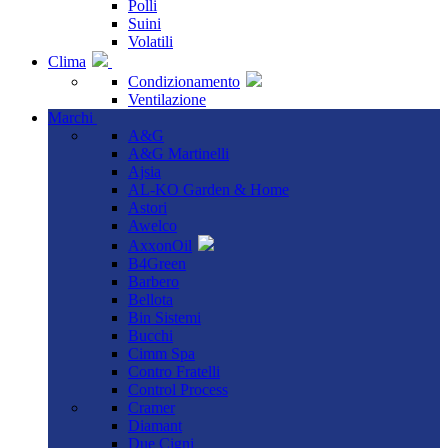
Polli
Suini
Volatili
Clima
Condizionamento
Ventilazione
Marchi
A&G
A&G Martinelli
Ajsia
AL-KO Garden & Home
Astori
Awelco
AxxonOil
B4Green
Barbero
Bellota
Bin Sistemi
Bucchi
Cimm Spa
Contro Fratelli
Control Process
Cramer
Diamant
Due Cigni