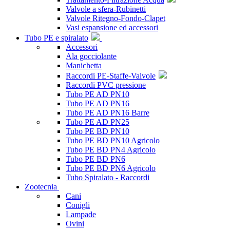
Valvole a sfera-Rubinetti
Valvole Ritegno-Fondo-Clapet
Vasi espansione ed accessori
Tubo PE e spiralato
Accessori
Ala gocciolante
Manichetta
Raccordi PE-Staffe-Valvole
Raccordi PVC pressione
Tubo PE AD PN10
Tubo PE AD PN16
Tubo PE AD PN16 Barre
Tubo PE AD PN25
Tubo PE BD PN10
Tubo PE BD PN10 Agricolo
Tubo PE BD PN4 Agricolo
Tubo PE BD PN6
Tubo PE BD PN6 Agricolo
Tubo Spiralato - Raccordi
Zootecnia
Cani
Conigli
Lampade
Ovini