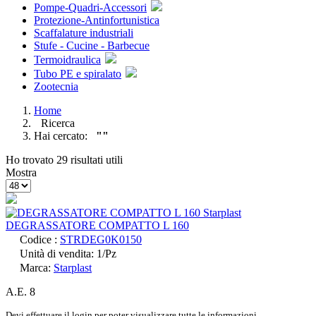
Pompe-Quadri-Accessori
Protezione-Antinfortunistica
Scaffalature industriali
Stufe - Cucine - Barbecue
Termoidraulica
Tubo PE e spiralato
Zootecnia
Home
Ricerca
Hai cercato:
""
Ho trovato 29 risultati utili
Mostra
DEGRASSATORE COMPATTO L 160
Codice :
STRDEG0K0150
Unità di vendita: 1/Pz
Marca:
Starplast
A.E. 8
Devi effettuare il login per poter visualizzare tutte le informazioni.