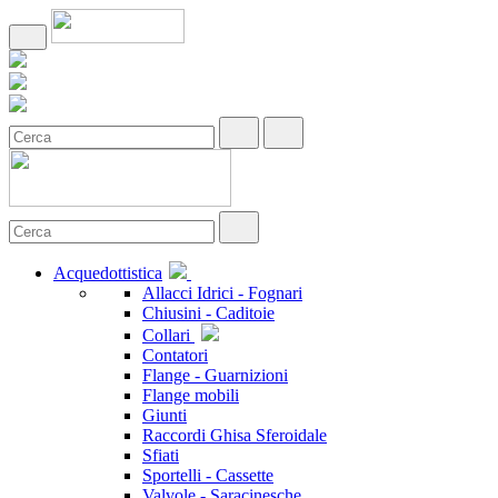
Acquedottistica
Allacci Idrici - Fognari
Chiusini - Caditoie
Collari
Contatori
Flange - Guarnizioni
Flange mobili
Giunti
Raccordi Ghisa Sferoidale
Sfiati
Sportelli - Cassette
Valvole - Saracinesche