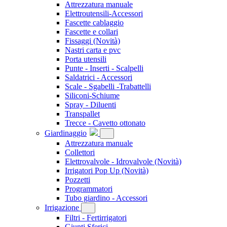
Attrezzatura manuale
Elettroutensili-Accessori
Fascette cablaggio
Fascette e collari
Fissaggi
(Novità)
Nastri carta e pvc
Porta utensili
Punte - Inserti - Scalpelli
Saldatrici - Accessori
Scale - Sgabelli -Trabattelli
Siliconi-Schiume
Spray - Diluenti
Transpallet
Trecce - Cavetto ottonato
Giardinaggio
Attrezzatura manuale
Collettori
Elettrovalvole - Idrovalvole
(Novità)
Irrigatori Pop Up
(Novità)
Pozzetti
Programmatori
Tubo giardino - Accessori
Irrigazione
Filtri - Fertirrigatori
Giunti Sferici