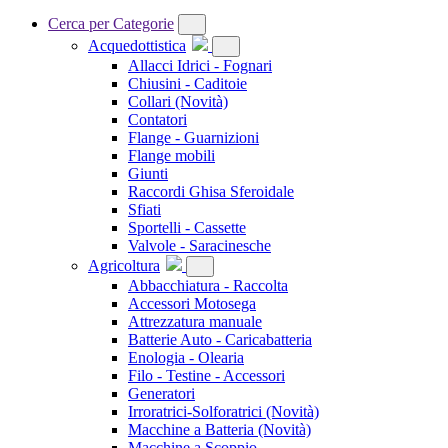
Cerca per Categorie
Acquedottistica
Allacci Idrici - Fognari
Chiusini - Caditoie
Collari
(Novità)
Contatori
Flange - Guarnizioni
Flange mobili
Giunti
Raccordi Ghisa Sferoidale
Sfiati
Sportelli - Cassette
Valvole - Saracinesche
Agricoltura
Abbacchiatura - Raccolta
Accessori Motosega
Attrezzatura manuale
Batterie Auto - Caricabatteria
Enologia - Olearia
Filo - Testine - Accessori
Generatori
Irroratrici-Solforatrici
(Novità)
Macchine a Batteria
(Novità)
Macchine a Scoppio