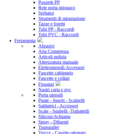
Pozzetti PP
Rete porta intonaco
Serbatoi
Strumenti di misurazione
Tazze e foretti
Tubi PP - Raccordi
Tubi PVC - Raccordi
Ferramenta
Abrasivi
Aria Compressa
Articoli pulizia
Attrezzatura manuale
Elettroutensili-Accessori
Fascette cablaggio
Fascette e collari
Fissaggi
Nastri carta e pvc
Porta utensili
Punte - Inserti - Scalpelli
Saldatrici - Accessori
Scale - Sgabelli -Trabattelli
Siliconi-Schiume
Spray - Diluenti
Transpallet
Trecce - Cavetto ottonato