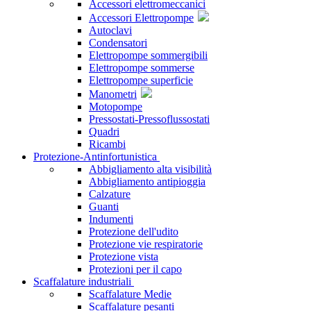
Accessori elettromeccanici
Accessori Elettropompe
Autoclavi
Condensatori
Elettropompe sommergibili
Elettropompe sommerse
Elettropompe superficie
Manometri
Motopompe
Pressostati-Pressoflussostati
Quadri
Ricambi
Protezione-Antinfortunistica
Abbigliamento alta visibilità
Abbigliamento antipioggia
Calzature
Guanti
Indumenti
Protezione dell'udito
Protezione vie respiratorie
Protezione vista
Protezioni per il capo
Scaffalature industriali
Scaffalature Medie
Scaffalature pesanti