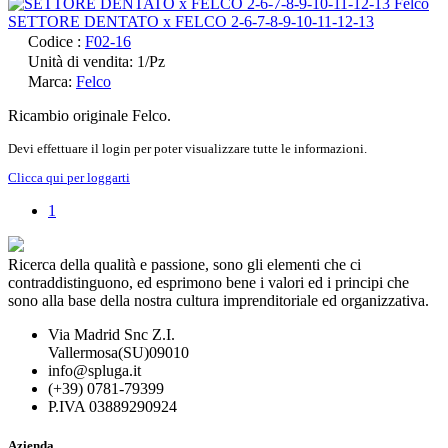
SETTORE DENTATO x FELCO 2-6-7-8-9-10-11-12-13
Codice :
F02-16
Unità di vendita: 1/Pz
Marca:
Felco
Ricambio originale Felco.
Devi effettuare il login per poter visualizzare tutte le informazioni.
Clicca qui per loggarti
1
Ricerca della qualità e passione, sono gli elementi che ci
contraddistinguono, ed esprimono bene i valori ed i principi che
sono alla base della nostra cultura imprenditoriale ed organizzativa.
Via Madrid Snc Z.I.
Vallermosa(SU)09010
info@spluga.it
(+39) 0781-79399
P.IVA 03889290924
Azienda