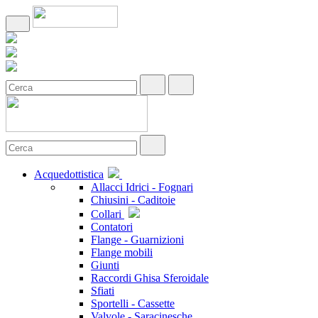
Acquedottistica
Allacci Idrici - Fognari
Chiusini - Caditoie
Collari
Contatori
Flange - Guarnizioni
Flange mobili
Giunti
Raccordi Ghisa Sferoidale
Sfiati
Sportelli - Cassette
Valvole - Saracinesche