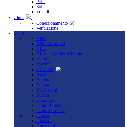
Polli
Suini
Volatili
Clima
Condizionamento
Ventilazione
Marchi
A&G
A&G Martinelli
Ajsia
AL-KO Garden & Home
Astori
Awelco
AxxonOil
B4Green
Barbero
Bellota
Bin Sistemi
Bucchi
Cimm Spa
Contro Fratelli
Control Process
Cramer
Diamant
Due Cigni