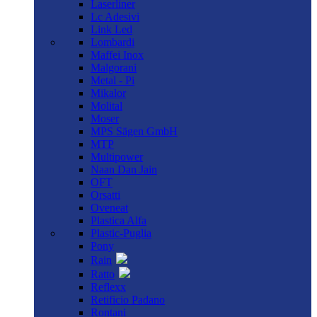
Laserliner
Lc Adesivi
Link Led
Lombardi
Maffei Inox
Malgorani
Metal - Pi
Mikalor
Molital
Moser
MPS Sägen GmbH
MTP
Multipower
Naan Dan Jain
OFT
Orsatti
Oveneat
Plastica Alfa
Plastic-Puglia
Pony
Rain
Ratto
Reflexx
Retificio Padano
Rontani