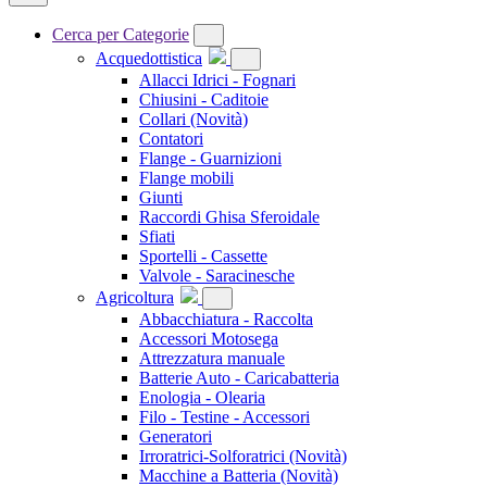
Cerca per Categorie
Acquedottistica
Allacci Idrici - Fognari
Chiusini - Caditoie
Collari
(Novità)
Contatori
Flange - Guarnizioni
Flange mobili
Giunti
Raccordi Ghisa Sferoidale
Sfiati
Sportelli - Cassette
Valvole - Saracinesche
Agricoltura
Abbacchiatura - Raccolta
Accessori Motosega
Attrezzatura manuale
Batterie Auto - Caricabatteria
Enologia - Olearia
Filo - Testine - Accessori
Generatori
Irroratrici-Solforatrici
(Novità)
Macchine a Batteria
(Novità)