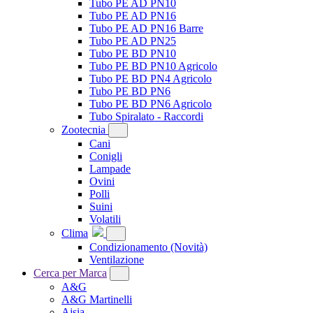
Tubo PE AD PN10
Tubo PE AD PN16
Tubo PE AD PN16 Barre
Tubo PE AD PN25
Tubo PE BD PN10
Tubo PE BD PN10 Agricolo
Tubo PE BD PN4 Agricolo
Tubo PE BD PN6
Tubo PE BD PN6 Agricolo
Tubo Spiralato - Raccordi
Zootecnia
Cani
Conigli
Lampade
Ovini
Polli
Suini
Volatili
Clima
Condizionamento
(Novità)
Ventilazione
Cerca per Marca
A&G
A&G Martinelli
Ajsia