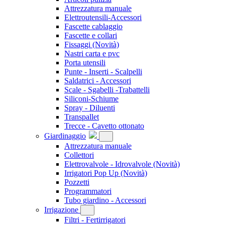
Attrezzatura manuale
Elettroutensili-Accessori
Fascette cablaggio
Fascette e collari
Fissaggi
(Novità)
Nastri carta e pvc
Porta utensili
Punte - Inserti - Scalpelli
Saldatrici - Accessori
Scale - Sgabelli -Trabattelli
Siliconi-Schiume
Spray - Diluenti
Transpallet
Trecce - Cavetto ottonato
Giardinaggio
Attrezzatura manuale
Collettori
Elettrovalvole - Idrovalvole
(Novità)
Irrigatori Pop Up
(Novità)
Pozzetti
Programmatori
Tubo giardino - Accessori
Irrigazione
Filtri - Fertirrigatori