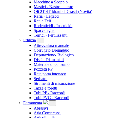
Macchine a Scoppio
Mastici - Nastro innesto
Oli 2T-4T-Idraulici-Grassi
(Novità)
Rafia - Legacci
Reti e Teli
Rodenticidi - Insetticidi
Spaccalegna
Terrici - Fertilizzanti
Edilizia
Attrezzatura manuale
Corrugato Drenaggio
Depurazione- Biologico
Dischi Diamantati
Materiale di consumo
Pozzetti PP
Rete porta intonaco
Serbatoi
Strumenti di misurazione
Tazze e foretti
Tubi PP - Raccordi
Tubi PVC - Raccordi
Ferramenta
Abrasivi
Aria Compressa
Articoli pulizia