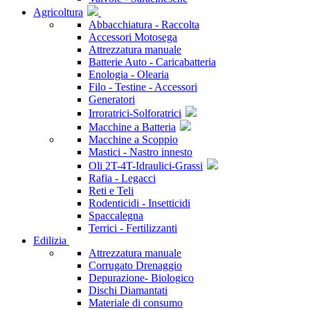
Agricoltura
Abbacchiatura - Raccolta
Accessori Motosega
Attrezzatura manuale
Batterie Auto - Caricabatteria
Enologia - Olearia
Filo - Testine - Accessori
Generatori
Irroratrici-Solforatrici
Macchine a Batteria
Macchine a Scoppio
Mastici - Nastro innesto
Oli 2T-4T-Idraulici-Grassi
Rafia - Legacci
Reti e Teli
Rodenticidi - Insetticidi
Spaccalegna
Terrici - Fertilizzanti
Edilizia
Attrezzatura manuale
Corrugato Drenaggio
Depurazione- Biologico
Dischi Diamantati
Materiale di consumo