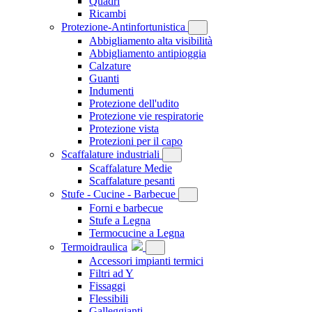
Quadri
Ricambi
Protezione-Antinfortunistica
Abbigliamento alta visibilità
Abbigliamento antipioggia
Calzature
Guanti
Indumenti
Protezione dell'udito
Protezione vie respiratorie
Protezione vista
Protezioni per il capo
Scaffalature industriali
Scaffalature Medie
Scaffalature pesanti
Stufe - Cucine - Barbecue
Forni e barbecue
Stufe a Legna
Termocucine a Legna
Termoidraulica
Accessori impianti termici
Filtri ad Y
Fissaggi
Flessibili
Galleggianti