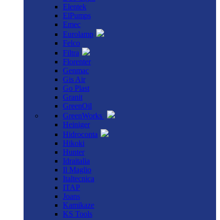
Elentek
ElPumps
Emec
Eurolamp
Felco
Filtra
Florenter
Genmac
Gis Air
Go Plast
Granit
GreenOil
GreenWorks
Heiniger
Hidroconta
Hikoki
Hunter
Idraitalia
Il Maglio
Italtecnica
ITAP
Joans
Kamikaze
KS Tools