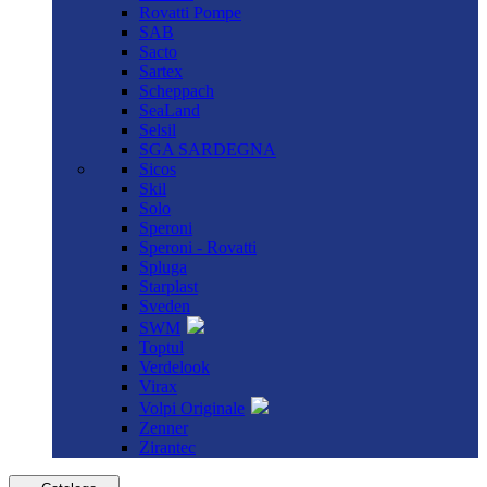
Rovatti Pompe
SAB
Sacto
Sartex
Scheppach
SeaLand
Selsil
SGA SARDEGNA
Sicos
Skil
Solo
Speroni
Speroni - Rovatti
Spluga
Starplast
Sveden
SWM
Toptul
Verdelook
Virax
Volpi Originale
Zenner
Zirantec