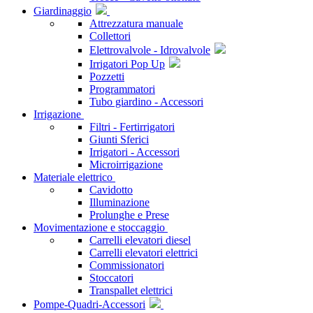
Giardinaggio
Attrezzatura manuale
Collettori
Elettrovalvole - Idrovalvole
Irrigatori Pop Up
Pozzetti
Programmatori
Tubo giardino - Accessori
Irrigazione
Filtri - Fertirrigatori
Giunti Sferici
Irrigatori - Accessori
Microirrigazione
Materiale elettrico
Cavidotto
Illuminazione
Prolunghe e Prese
Movimentazione e stoccaggio
Carrelli elevatori diesel
Carrelli elevatori elettrici
Commissionatori
Stoccatori
Transpallet elettrici
Pompe-Quadri-Accessori