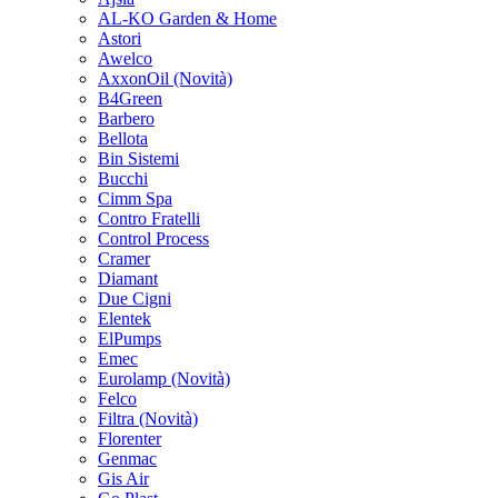
AL-KO Garden & Home
Astori
Awelco
AxxonOil
(Novità)
B4Green
Barbero
Bellota
Bin Sistemi
Bucchi
Cimm Spa
Contro Fratelli
Control Process
Cramer
Diamant
Due Cigni
Elentek
ElPumps
Emec
Eurolamp
(Novità)
Felco
Filtra
(Novità)
Florenter
Genmac
Gis Air