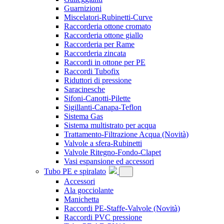
Guarnizioni
Miscelatori-Rubinetti-Curve
Raccorderia ottone cromato
Raccorderia ottone giallo
Raccorderia per Rame
Raccorderia zincata
Raccordi in ottone per PE
Raccordi Tubofix
Riduttori di pressione
Saracinesche
Sifoni-Canotti-Pilette
Sigillanti-Canapa-Teflon
Sistema Gas
Sistema multistrato per acqua
Trattamento-Filtrazione Acqua
(Novità)
Valvole a sfera-Rubinetti
Valvole Ritegno-Fondo-Clapet
Vasi espansione ed accessori
Tubo PE e spiralato
Accessori
Ala gocciolante
Manichetta
Raccordi PE-Staffe-Valvole
(Novità)
Raccordi PVC pressione