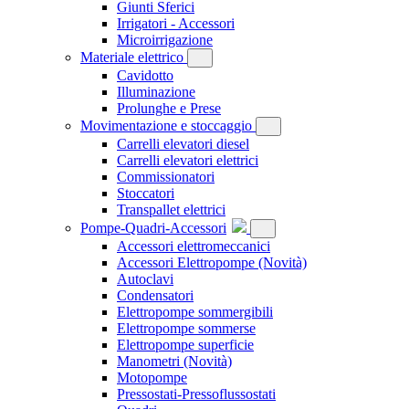
Giunti Sferici
Irrigatori - Accessori
Microirrigazione
Materiale elettrico
Cavidotto
Illuminazione
Prolunghe e Prese
Movimentazione e stoccaggio
Carrelli elevatori diesel
Carrelli elevatori elettrici
Commissionatori
Stoccatori
Transpallet elettrici
Pompe-Quadri-Accessori
Accessori elettromeccanici
Accessori Elettropompe
(Novità)
Autoclavi
Condensatori
Elettropompe sommergibili
Elettropompe sommerse
Elettropompe superficie
Manometri
(Novità)
Motopompe
Pressostati-Pressoflussostati