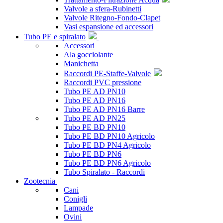
Valvole a sfera-Rubinetti
Valvole Ritegno-Fondo-Clapet
Vasi espansione ed accessori
Tubo PE e spiralato
Accessori
Ala gocciolante
Manichetta
Raccordi PE-Staffe-Valvole
Raccordi PVC pressione
Tubo PE AD PN10
Tubo PE AD PN16
Tubo PE AD PN16 Barre
Tubo PE AD PN25
Tubo PE BD PN10
Tubo PE BD PN10 Agricolo
Tubo PE BD PN4 Agricolo
Tubo PE BD PN6
Tubo PE BD PN6 Agricolo
Tubo Spiralato - Raccordi
Zootecnia
Cani
Conigli
Lampade
Ovini