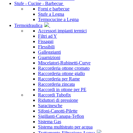
Stufe - Cucine - Barbecue
Forni e barbecue
Stufe a Legna
Termocucine a Legna
Termoidraulica
Accessori impianti termici
Filtri ad Y
Fissaggi
Flessibili
Galleggianti
Guarnizioni
Miscelatori-Rubinetti-Curve
Raccorderia ottone cromato
Raccorderia ottone giallo
Raccorderia per Rame
Raccorderia zincata
Raccordi in ottone per PE
Raccordi Tubofix
Riduttori di pressione
Saracinesche
Sifoni-Canotti-Pilette
Sigillanti-Canapa-Teflon
Sistema Gas
Sistema multistrato per acqua
Trattamento-Filtrazione Acqua