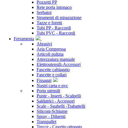
Pozzetti PP
Rete porta intonaco
Serbatoi
Strumenti di misurazione
Tazze e foretti
Tubi PP - Raccordi
Tubi PVC - Raccordi
Ferramenta
Abrasivi
Aria Compressa
Articoli pulizia
Attrezzatura manuale
Elettroutensili-Accessori
Fascette cablaggio
Fascette e collari
Fissaggi
Nastri carta e pvc
Porta utensili
Punte - Inserti - Scalpelli
Saldatrici - Accessori
Scale - Sgabelli -Trabattelli
Siliconi-Schiume
Spray - Diluenti
Transpallet
Trecce - Cavetto ottonato