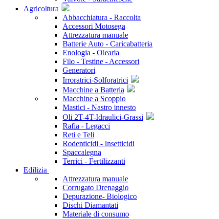
Agricoltura
Abbacchiatura - Raccolta
Accessori Motosega
Attrezzatura manuale
Batterie Auto - Caricabatteria
Enologia - Olearia
Filo - Testine - Accessori
Generatori
Irroratrici-Solforatrici
Macchine a Batteria
Macchine a Scoppio
Mastici - Nastro innesto
Oli 2T-4T-Idraulici-Grassi
Rafia - Legacci
Reti e Teli
Rodenticidi - Insetticidi
Spaccalegna
Terrici - Fertilizzanti
Edilizia
Attrezzatura manuale
Corrugato Drenaggio
Depurazione- Biologico
Dischi Diamantati
Materiale di consumo