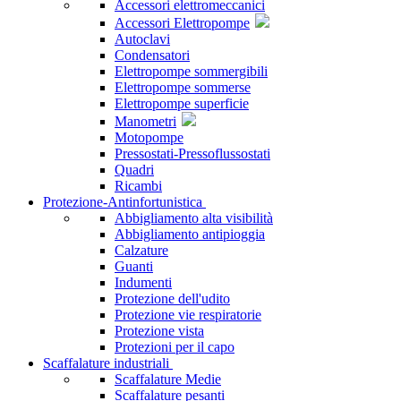
Accessori elettromeccanici
Accessori Elettropompe
Autoclavi
Condensatori
Elettropompe sommergibili
Elettropompe sommerse
Elettropompe superficie
Manometri
Motopompe
Pressostati-Pressoflussostati
Quadri
Ricambi
Protezione-Antinfortunistica
Abbigliamento alta visibilità
Abbigliamento antipioggia
Calzature
Guanti
Indumenti
Protezione dell'udito
Protezione vie respiratorie
Protezione vista
Protezioni per il capo
Scaffalature industriali
Scaffalature Medie
Scaffalature pesanti