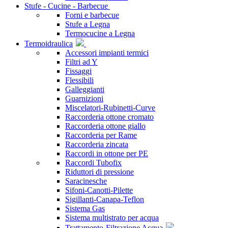
Stufe - Cucine - Barbecue
Forni e barbecue
Stufe a Legna
Termocucine a Legna
Termoidraulica
Accessori impianti termici
Filtri ad Y
Fissaggi
Flessibili
Galleggianti
Guarnizioni
Miscelatori-Rubinetti-Curve
Raccorderia ottone cromato
Raccorderia ottone giallo
Raccorderia per Rame
Raccorderia zincata
Raccordi in ottone per PE
Raccordi Tubofix
Riduttori di pressione
Saracinesche
Sifoni-Canotti-Pilette
Sigillanti-Canapa-Teflon
Sistema Gas
Sistema multistrato per acqua
Trattamento-Filtrazione Acqua