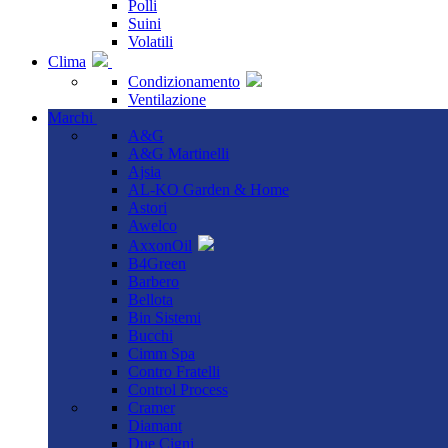
Polli
Suini
Volatili
Clima
Condizionamento
Ventilazione
Marchi
A&G
A&G Martinelli
Ajsia
AL-KO Garden & Home
Astori
Awelco
AxxonOil
B4Green
Barbero
Bellota
Bin Sistemi
Bucchi
Cimm Spa
Contro Fratelli
Control Process
Cramer
Diamant
Due Cigni