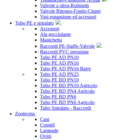
Valvole a sfera-Rubinetti
Valvole Ritegno-Fondo-Clapet
Vasi espansione ed accessori
Tubo PE e spiralato
Accessori
Ala gocciolante
Manichetta
Raccordi PE-Staffe-Valvole
Raccordi PVC pressione
Tubo PE AD PN10
Tubo PE AD PN16
Tubo PE AD PN16 Barre
Tubo PE AD PN25
Tubo PE BD PN10
Tubo PE BD PN10 Agricolo
Tubo PE BD PN4 Agricolo
Tubo PE BD PN6
Tubo PE BD PN6 Agricolo
Tubo Spiralato - Raccordi
Zootecnia
Cani
Conigli
Lampade
Ovini