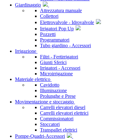
Giardinaggio
Attrezzatura manuale
Collettori
Elettrovalvole - Idrovalvole
Irrigatori Pop Up
Pozzetti
Programmatori
Tubo giardino - Accessori
Irrigazione
Filtri - Fertirrigatori
Giunti Sferici
Irrigatori - Accessori
Microirrigazione
Materiale elettrico
Cavidotto
Illuminazione
Prolunghe e Prese
Movimentazione e stoccaggio
Carrelli elevatori diesel
Carrelli elevatori elettrici
Commissionatori
Stoccatori
Transpallet elettrici
Pompe-Quadri-Accessori