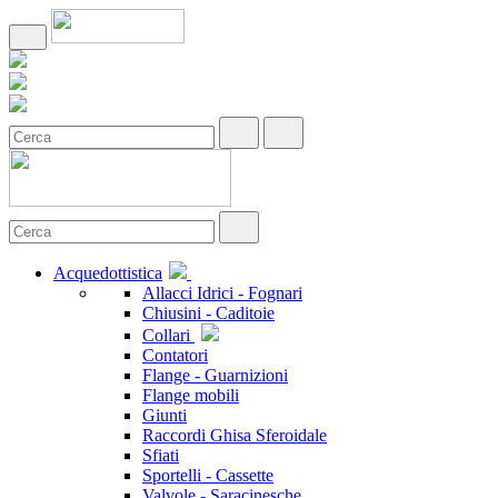
Acquedottistica
Allacci Idrici - Fognari
Chiusini - Caditoie
Collari
Contatori
Flange - Guarnizioni
Flange mobili
Giunti
Raccordi Ghisa Sferoidale
Sfiati
Sportelli - Cassette
Valvole - Saracinesche