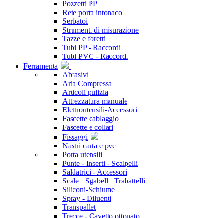
Pozzetti PP
Rete porta intonaco
Serbatoi
Strumenti di misurazione
Tazze e foretti
Tubi PP - Raccordi
Tubi PVC - Raccordi
Ferramenta
Abrasivi
Aria Compressa
Articoli pulizia
Attrezzatura manuale
Elettroutensili-Accessori
Fascette cablaggio
Fascette e collari
Fissaggi
Nastri carta e pvc
Porta utensili
Punte - Inserti - Scalpelli
Saldatrici - Accessori
Scale - Sgabelli -Trabattelli
Siliconi-Schiume
Spray - Diluenti
Transpallet
Trecce - Cavetto ottonato