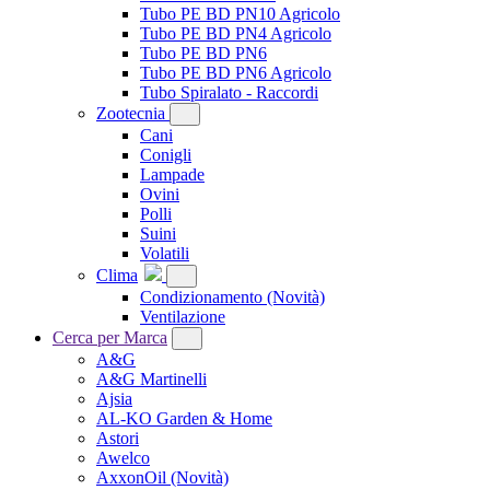
Tubo PE BD PN10 Agricolo
Tubo PE BD PN4 Agricolo
Tubo PE BD PN6
Tubo PE BD PN6 Agricolo
Tubo Spiralato - Raccordi
Zootecnia
Cani
Conigli
Lampade
Ovini
Polli
Suini
Volatili
Clima
Condizionamento
(Novità)
Ventilazione
Cerca per Marca
A&G
A&G Martinelli
Ajsia
AL-KO Garden & Home
Astori
Awelco
AxxonOil
(Novità)