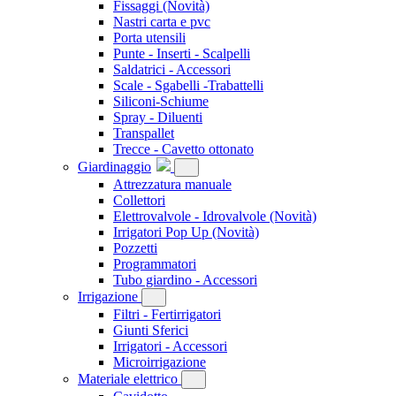
Fissaggi
(Novità)
Nastri carta e pvc
Porta utensili
Punte - Inserti - Scalpelli
Saldatrici - Accessori
Scale - Sgabelli -Trabattelli
Siliconi-Schiume
Spray - Diluenti
Transpallet
Trecce - Cavetto ottonato
Giardinaggio
Attrezzatura manuale
Collettori
Elettrovalvole - Idrovalvole
(Novità)
Irrigatori Pop Up
(Novità)
Pozzetti
Programmatori
Tubo giardino - Accessori
Irrigazione
Filtri - Fertirrigatori
Giunti Sferici
Irrigatori - Accessori
Microirrigazione
Materiale elettrico