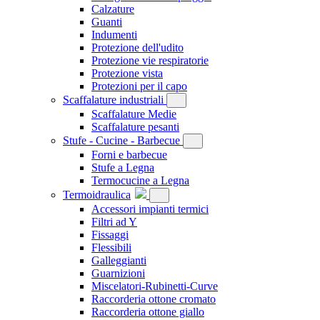
Calzature
Guanti
Indumenti
Protezione dell'udito
Protezione vie respiratorie
Protezione vista
Protezioni per il capo
Scaffalature industriali
Scaffalature Medie
Scaffalature pesanti
Stufe - Cucine - Barbecue
Forni e barbecue
Stufe a Legna
Termocucine a Legna
Termoidraulica
Accessori impianti termici
Filtri ad Y
Fissaggi
Flessibili
Galleggianti
Guarnizioni
Miscelatori-Rubinetti-Curve
Raccorderia ottone cromato
Raccorderia ottone giallo