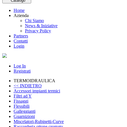
Catalogo
Home
Azienda
Chi Siamo
News & Iniziative
Privacy Policy
Partners
Contatti
Login
Log In
Registrati
TERMOIDRAULICA
<< INDIETRO
Accessori impianti termici
Filtri ad Y
Fissaggi
Flessibili
Galleggianti
Guarnizioni
Miscelatori-Rubinetti-Curve
Raccorderia ottone cromato