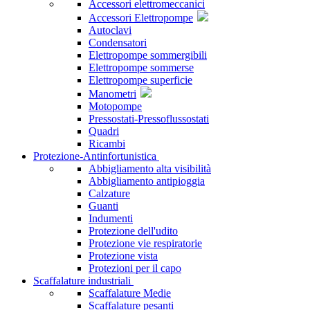
Accessori elettromeccanici
Accessori Elettropompe
Autoclavi
Condensatori
Elettropompe sommergibili
Elettropompe sommerse
Elettropompe superficie
Manometri
Motopompe
Pressostati-Pressoflussostati
Quadri
Ricambi
Protezione-Antinfortunistica
Abbigliamento alta visibilità
Abbigliamento antipioggia
Calzature
Guanti
Indumenti
Protezione dell'udito
Protezione vie respiratorie
Protezione vista
Protezioni per il capo
Scaffalature industriali
Scaffalature Medie
Scaffalature pesanti