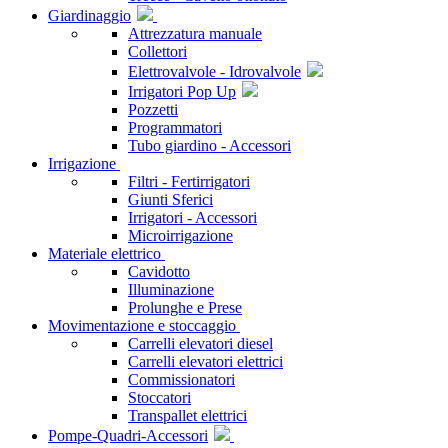
Giardinaggio
Attrezzatura manuale
Collettori
Elettrovalvole - Idrovalvole
Irrigatori Pop Up
Pozzetti
Programmatori
Tubo giardino - Accessori
Irrigazione
Filtri - Fertirrigatori
Giunti Sferici
Irrigatori - Accessori
Microirrigazione
Materiale elettrico
Cavidotto
Illuminazione
Prolunghe e Prese
Movimentazione e stoccaggio
Carrelli elevatori diesel
Carrelli elevatori elettrici
Commissionatori
Stoccatori
Transpallet elettrici
Pompe-Quadri-Accessori