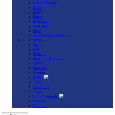
Rovatti Pompe
SAB
Sacto
Sartex
Scheppach
SeaLand
Selsil
SGA SARDEGNA
Sicos
Skil
Solo
Speroni
Speroni - Rovatti
Spluga
Starplast
Sveden
SWM
Toptul
Verdelook
Virax
Volpi Originale
Zenner
Zirantec