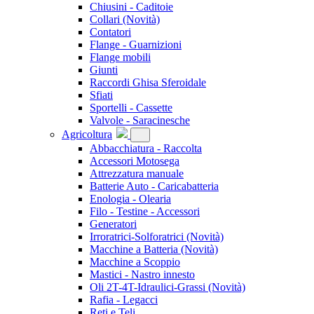
Chiusini - Caditoie
Collari
(Novità)
Contatori
Flange - Guarnizioni
Flange mobili
Giunti
Raccordi Ghisa Sferoidale
Sfiati
Sportelli - Cassette
Valvole - Saracinesche
Agricoltura
Abbacchiatura - Raccolta
Accessori Motosega
Attrezzatura manuale
Batterie Auto - Caricabatteria
Enologia - Olearia
Filo - Testine - Accessori
Generatori
Irroratrici-Solforatrici
(Novità)
Macchine a Batteria
(Novità)
Macchine a Scoppio
Mastici - Nastro innesto
Oli 2T-4T-Idraulici-Grassi
(Novità)
Rafia - Legacci
Reti e Teli