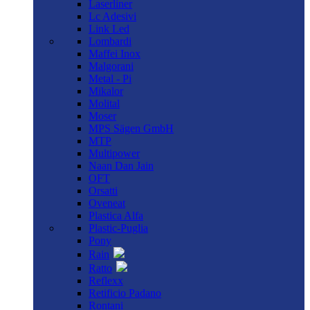
Laserliner
Lc Adesivi
Link Led
Lombardi
Maffei Inox
Malgorani
Metal - Pi
Mikalor
Molital
Moser
MPS Sägen GmbH
MTP
Multipower
Naan Dan Jain
OFT
Orsatti
Oveneat
Plastica Alfa
Plastic-Puglia
Pony
Rain
Ratto
Reflexx
Retificio Padano
Rontani