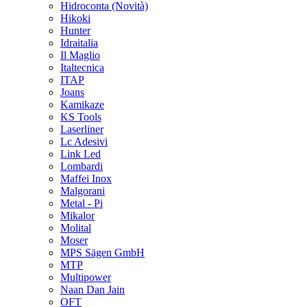
Hidroconta
(Novità)
Hikoki
Hunter
Idraitalia
Il Maglio
Italtecnica
ITAP
Joans
Kamikaze
KS Tools
Laserliner
Lc Adesivi
Link Led
Lombardi
Maffei Inox
Malgorani
Metal - Pi
Mikalor
Molital
Moser
MPS Sägen GmbH
MTP
Multipower
Naan Dan Jain
OFT