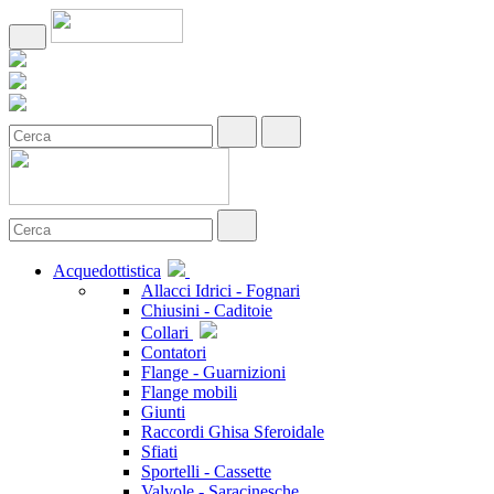
Acquedottistica
Allacci Idrici - Fognari
Chiusini - Caditoie
Collari
Contatori
Flange - Guarnizioni
Flange mobili
Giunti
Raccordi Ghisa Sferoidale
Sfiati
Sportelli - Cassette
Valvole - Saracinesche