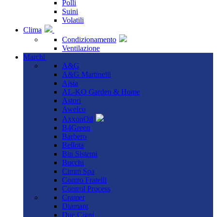
Polli
Suini
Volatili
Clima
Condizionamento
Ventilazione
Marchi
A&G
A&G Martinelli
Ajsia
AL-KO Garden & Home
Astori
Awelco
AxxonOil
B4Green
Barbero
Bellota
Bin Sistemi
Bucchi
Cimm Spa
Contro Fratelli
Control Process
Cramer
Diamant
Due Cigni