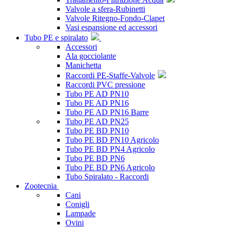
Valvole a sfera-Rubinetti
Valvole Ritegno-Fondo-Clapet
Vasi espansione ed accessori
Tubo PE e spiralato
Accessori
Ala gocciolante
Manichetta
Raccordi PE-Staffe-Valvole
Raccordi PVC pressione
Tubo PE AD PN10
Tubo PE AD PN16
Tubo PE AD PN16 Barre
Tubo PE AD PN25
Tubo PE BD PN10
Tubo PE BD PN10 Agricolo
Tubo PE BD PN4 Agricolo
Tubo PE BD PN6
Tubo PE BD PN6 Agricolo
Tubo Spiralato - Raccordi
Zootecnia
Cani
Conigli
Lampade
Ovini