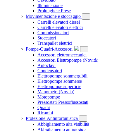
Cavidotto
Illuminazione
Prolunghe e Prese
Movimentazione e stoccaggio
Carrelli elevatori diesel
Carrelli elevatori elettrici
Commissionatori
Stoccatori
Transpallet elettrici
Pompe-Quadri-Accessori
Accessori elettromeccanici
Accessori Elettropompe
(Novità)
Autoclavi
Condensatori
Elettropompe sommergibili
Elettropompe sommerse
Elettropompe superficie
Manometri
(Novità)
Motopompe
Pressostati-Pressoflussostati
Quadri
Ricambi
Protezione-Antinfortunistica
Abbigliamento alta visibilità
Abbigliamento antipioggia