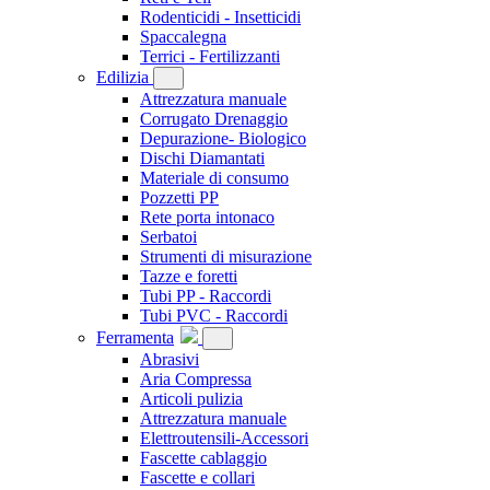
Rodenticidi - Insetticidi
Spaccalegna
Terrici - Fertilizzanti
Edilizia
Attrezzatura manuale
Corrugato Drenaggio
Depurazione- Biologico
Dischi Diamantati
Materiale di consumo
Pozzetti PP
Rete porta intonaco
Serbatoi
Strumenti di misurazione
Tazze e foretti
Tubi PP - Raccordi
Tubi PVC - Raccordi
Ferramenta
Abrasivi
Aria Compressa
Articoli pulizia
Attrezzatura manuale
Elettroutensili-Accessori
Fascette cablaggio
Fascette e collari