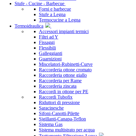
Stufe - Cucine - Barbecue
Forni e barbecue
Stufe a Legna
Termocucine a Legna
Termoidraulica
Accessori impianti termici
Filtri ad Y
Fissaggi
Flessibili
Galleggianti
Guarnizioni
Miscelatori-Rubinetti-Curve
Raccorderia ottone cromato
Raccorderia ottone giallo
Raccorderia per Rame
Raccorderia zincata
Raccordi in ottone per PE
Raccordi Tubofix
Riduttori di pressione
Saracinesche
Sifoni-Canotti-Pilette
Sigillanti-Canapa-Teflon
Sistema Gas
Sistema multistrato per acqua
Trattamento-Filtrazione Acqua