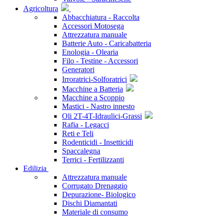
Agricoltura
Abbacchiatura - Raccolta
Accessori Motosega
Attrezzatura manuale
Batterie Auto - Caricabatteria
Enologia - Olearia
Filo - Testine - Accessori
Generatori
Irroratrici-Solforatrici
Macchine a Batteria
Macchine a Scoppio
Mastici - Nastro innesto
Oli 2T-4T-Idraulici-Grassi
Rafia - Legacci
Reti e Teli
Rodenticidi - Insetticidi
Spaccalegna
Terrici - Fertilizzanti
Edilizia
Attrezzatura manuale
Corrugato Drenaggio
Depurazione- Biologico
Dischi Diamantati
Materiale di consumo