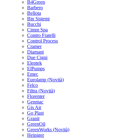
B4Green
Barbero
Bellota
Bin Sistemi
Bucchi
Cimm Spa
Contro Fratelli
Control Process
Cramer
Diamant
Due Cigni
Elentek
ElPumps
Emec
Eurolamp
(Novità)
Felco
Filtra
(Novità)
Florenter
Genmac
Gis Air
Go Plast
Granit
GreenOil
GreenWorks
(Novità)
Heiniger