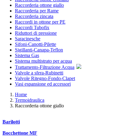
Raccorderia ottone giallo
Raccorderia per Rame
Raccorderia zincata
Raccordi in ottone per PE
Raccordi Tubofix
Riduttori di pressione
Saracinesche
Sifoni-Canotti-Pilette
Sigillanti-Canapa-Teflon
Sistema Gas
Sistema multistrato per acqua
Trattamento-Filtrazione Acqua
Valvole a sfera-Rubinetti
Valvole Ritegno-Fondo-Clapet
Vasi espansione ed accessori
Home
Termoidraulica
Raccorderia ottone giallo
Barilotti
Bocchettone MF