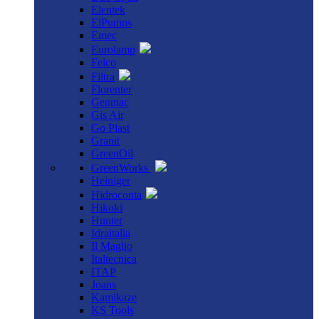
Elentek
ElPumps
Emec
Eurolamp
Felco
Filtra
Florenter
Genmac
Gis Air
Go Plast
Granit
GreenOil
GreenWorks
Heiniger
Hidroconta
Hikoki
Hunter
Idraitalia
Il Maglio
Italtecnica
ITAP
Joans
Kamikaze
KS Tools