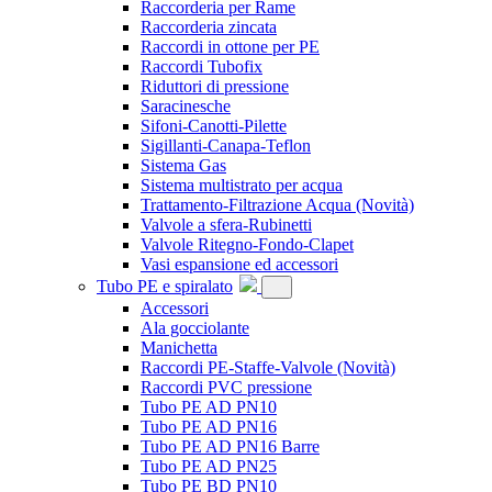
Raccorderia per Rame
Raccorderia zincata
Raccordi in ottone per PE
Raccordi Tubofix
Riduttori di pressione
Saracinesche
Sifoni-Canotti-Pilette
Sigillanti-Canapa-Teflon
Sistema Gas
Sistema multistrato per acqua
Trattamento-Filtrazione Acqua
(Novità)
Valvole a sfera-Rubinetti
Valvole Ritegno-Fondo-Clapet
Vasi espansione ed accessori
Tubo PE e spiralato
Accessori
Ala gocciolante
Manichetta
Raccordi PE-Staffe-Valvole
(Novità)
Raccordi PVC pressione
Tubo PE AD PN10
Tubo PE AD PN16
Tubo PE AD PN16 Barre
Tubo PE AD PN25
Tubo PE BD PN10