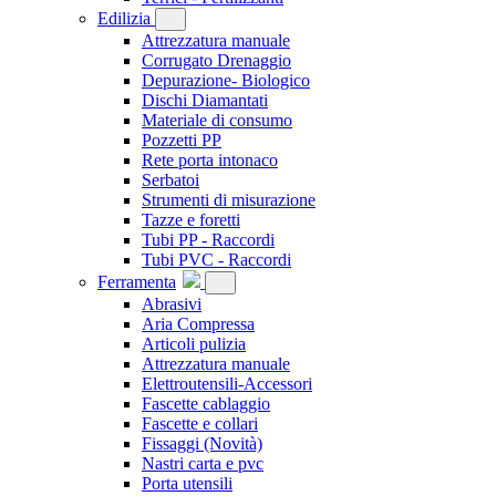
Edilizia
Attrezzatura manuale
Corrugato Drenaggio
Depurazione- Biologico
Dischi Diamantati
Materiale di consumo
Pozzetti PP
Rete porta intonaco
Serbatoi
Strumenti di misurazione
Tazze e foretti
Tubi PP - Raccordi
Tubi PVC - Raccordi
Ferramenta
Abrasivi
Aria Compressa
Articoli pulizia
Attrezzatura manuale
Elettroutensili-Accessori
Fascette cablaggio
Fascette e collari
Fissaggi
(Novità)
Nastri carta e pvc
Porta utensili