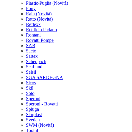
Plastic-Puglia
(Novità)
Pony
Rain
(Novità)
Ratto
(Novità)
Reflexx
Retificio Padano
Rontani
Rovatti Pompe
SAB
Sacto
Sartex
Scheppach
SeaLand
Selsil
SGA SARDEGNA
Sicos
Skil
Solo
Speroni
Speroni - Rovatti
Spluga
Starplast
Sveden
SWM
(Novità)
Toptul