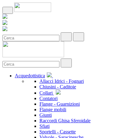
Acquedottistica
Allacci Idrici - Fognari
Chiusini - Caditoie
Collari
Contatori
Flange - Guarnizioni
Flange mobili
Giunti
Raccordi Ghisa Sferoidale
Sfiati
Sportelli - Cassette
Valvole - Saracinesche