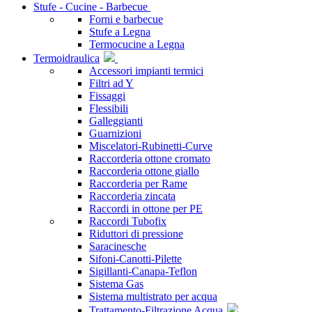
Stufe - Cucine - Barbecue
Forni e barbecue
Stufe a Legna
Termocucine a Legna
Termoidraulica
Accessori impianti termici
Filtri ad Y
Fissaggi
Flessibili
Galleggianti
Guarnizioni
Miscelatori-Rubinetti-Curve
Raccorderia ottone cromato
Raccorderia ottone giallo
Raccorderia per Rame
Raccorderia zincata
Raccordi in ottone per PE
Raccordi Tubofix
Riduttori di pressione
Saracinesche
Sifoni-Canotti-Pilette
Sigillanti-Canapa-Teflon
Sistema Gas
Sistema multistrato per acqua
Trattamento-Filtrazione Acqua