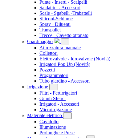
Punte - Inserti - Scalpelli
Saldatrici - Accessori
Scale - Sgabelli -Trabattelli
Siliconi-Schiume
Spray - Diluenti
Transpallet
Trecce - Cavetto ottonato
Giardinaggio
Attrezzatura manuale
Collettori
Elettrovalvole - Idrovalvole
(Novità)
Irrigatori Pop Up
(Novità)
Pozzetti
Programmatori
Tubo giardino - Accessori
Irrigazione
Filtri - Fertirrigatori
Giunti Sferici
Irrigatori - Accessori
Microirrigazione
Materiale elettrico
Cavidotto
Illuminazione
Prolunghe e Prese