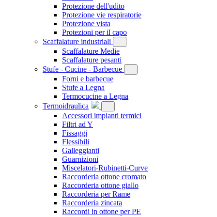
Protezione dell'udito
Protezione vie respiratorie
Protezione vista
Protezioni per il capo
Scaffalature industriali
Scaffalature Medie
Scaffalature pesanti
Stufe - Cucine - Barbecue
Forni e barbecue
Stufe a Legna
Termocucine a Legna
Termoidraulica
Accessori impianti termici
Filtri ad Y
Fissaggi
Flessibili
Galleggianti
Guarnizioni
Miscelatori-Rubinetti-Curve
Raccorderia ottone cromato
Raccorderia ottone giallo
Raccorderia per Rame
Raccorderia zincata
Raccordi in ottone per PE