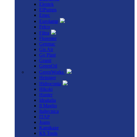
Elentek
ElPumps
Emec
Eurolamp
Felco
Filtra
Florenter
Genmac
Gis Air
Go Plast
Granit
GreenOil
GreenWorks
Heiniger
Hidroconta
Hikoki
Hunter
Idraitalia
Il Maglio
Italtecnica
ITAP
Joans
Kamikaze
KS Tools