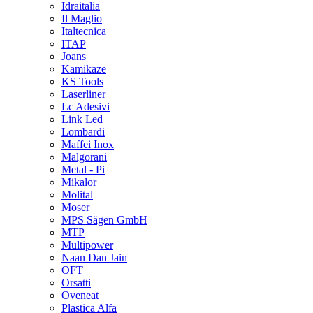
Idraitalia
Il Maglio
Italtecnica
ITAP
Joans
Kamikaze
KS Tools
Laserliner
Lc Adesivi
Link Led
Lombardi
Maffei Inox
Malgorani
Metal - Pi
Mikalor
Molital
Moser
MPS Sägen GmbH
MTP
Multipower
Naan Dan Jain
OFT
Orsatti
Oveneat
Plastica Alfa