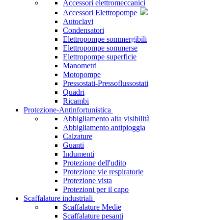
Accessori elettromeccanici
Accessori Elettropompe
Autoclavi
Condensatori
Elettropompe sommergibili
Elettropompe sommerse
Elettropompe superficie
Manometri
Motopompe
Pressostati-Pressoflussostati
Quadri
Ricambi
Protezione-Antinfortunistica
Abbigliamento alta visibilità
Abbigliamento antipioggia
Calzature
Guanti
Indumenti
Protezione dell'udito
Protezione vie respiratorie
Protezione vista
Protezioni per il capo
Scaffalature industriali
Scaffalature Medie
Scaffalature pesanti