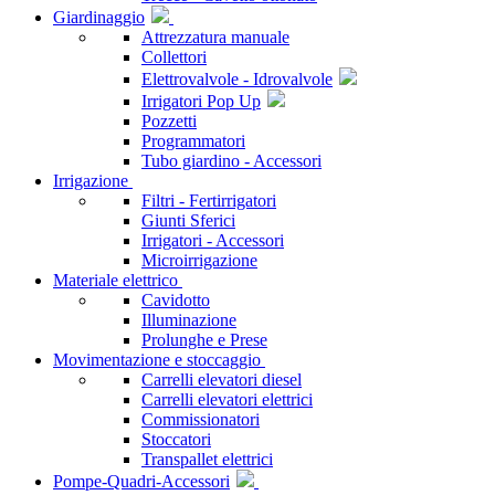
Giardinaggio
Attrezzatura manuale
Collettori
Elettrovalvole - Idrovalvole
Irrigatori Pop Up
Pozzetti
Programmatori
Tubo giardino - Accessori
Irrigazione
Filtri - Fertirrigatori
Giunti Sferici
Irrigatori - Accessori
Microirrigazione
Materiale elettrico
Cavidotto
Illuminazione
Prolunghe e Prese
Movimentazione e stoccaggio
Carrelli elevatori diesel
Carrelli elevatori elettrici
Commissionatori
Stoccatori
Transpallet elettrici
Pompe-Quadri-Accessori