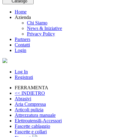
Catalogo
Home
Azienda
Chi Siamo
News & Iniziative
Privacy Policy
Partners
Contatti
Login
Log In
Registrati
FERRAMENTA
<< INDIETRO
Abrasivi
Aria Compressa
Articoli pulizia
Attrezzatura manuale
Elettroutensili-Accessori
Fascette cablaggio
Fascette e collari