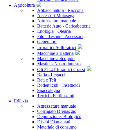
Agricoltura
Abbacchiatura - Raccolta
Accessori Motosega
Attrezzatura manuale
Batterie Auto - Caricabatteria
Enologia - Olearia
Filo - Testine - Accessori
Generatori
Irroratrici-Solforatrici
Macchine a Batteria
Macchine a Scoppio
Mastici - Nastro innesto
Oli 2T-4T-Idraulici-Grassi
Rafia - Legacci
Reti e Teli
Rodenticidi - Insetticidi
Spaccalegna
Terrici - Fertilizzanti
Edilizia
Attrezzatura manuale
Corrugato Drenaggio
Depurazione- Biologico
Dischi Diamantati
Materiale di consumo