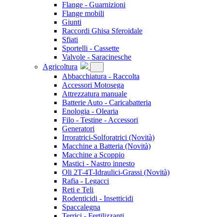
Flange - Guarnizioni
Flange mobili
Giunti
Raccordi Ghisa Sferoidale
Sfiati
Sportelli - Cassette
Valvole - Saracinesche
Agricoltura
Abbacchiatura - Raccolta
Accessori Motosega
Attrezzatura manuale
Batterie Auto - Caricabatteria
Enologia - Olearia
Filo - Testine - Accessori
Generatori
Irroratrici-Solforatrici
(Novità)
Macchine a Batteria
(Novità)
Macchine a Scoppio
Mastici - Nastro innesto
Oli 2T-4T-Idraulici-Grassi
(Novità)
Rafia - Legacci
Reti e Teli
Rodenticidi - Insetticidi
Spaccalegna
Terrici - Fertilizzanti