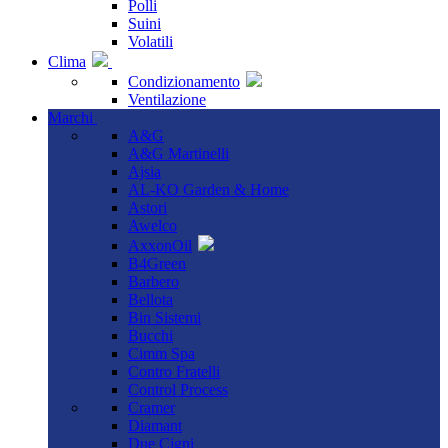
Polli
Suini
Volatili
Clima
Condizionamento
Ventilazione
Marchi
A&G
A&G Martinelli
Ajsia
AL-KO Garden & Home
Astori
Awelco
AxxonOil
B4Green
Barbero
Bellota
Bin Sistemi
Bucchi
Cimm Spa
Contro Fratelli
Control Process
Cramer
Diamant
Due Cigni