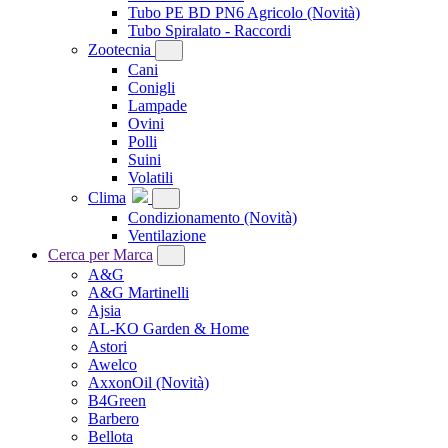
Tubo PE BD PN6 Agricolo
(Novità)
Tubo Spiralato - Raccordi
Zootecnia
Cani
Conigli
Lampade
Ovini
Polli
Suini
Volatili
Clima
Condizionamento
(Novità)
Ventilazione
Cerca per Marca
A&G
A&G Martinelli
Ajsia
AL-KO Garden & Home
Astori
Awelco
AxxonOil
(Novità)
B4Green
Barbero
Bellota