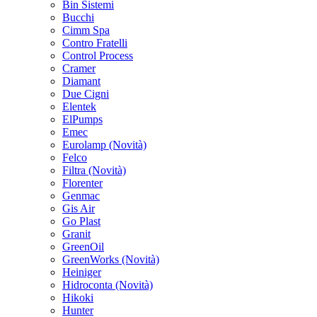
Bin Sistemi
Bucchi
Cimm Spa
Contro Fratelli
Control Process
Cramer
Diamant
Due Cigni
Elentek
ElPumps
Emec
Eurolamp
(Novità)
Felco
Filtra
(Novità)
Florenter
Genmac
Gis Air
Go Plast
Granit
GreenOil
GreenWorks
(Novità)
Heiniger
Hidroconta
(Novità)
Hikoki
Hunter