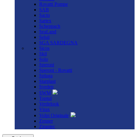
Rovatti Pompe
SAB
Sacto
Sartex
Scheppach
SeaLand
Selsil
SGA SARDEGNA
Sicos
Skil
Solo
Speroni
Speroni - Rovatti
Spluga
Starplast
Sveden
SWM
Toptul
Verdelook
Virax
Volpi Originale
Zenner
Zirantec