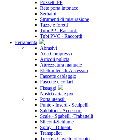
Pozzetti PP
Rete porta intonaco
Serbatoi
Strumenti di misurazione
Tazze e foretti
Tubi PP - Raccordi
Tubi PVC - Raccordi
Ferramenta
Abrasivi
Aria Compressa
Articoli pulizia
Attrezzatura manuale
Elettroutensili-Accessori
Fascette cablaggio
Fascette e collari
Fissaggi
Nastri carta e pvc
Porta utensili
Punte - Inserti - Scalpelli
Saldatrici - Accessori
Scale - Sgabelli -Trabattelli
Siliconi-Schiume
Spray - Diluenti
Transpallet
Trecce - Cavetto ottonato