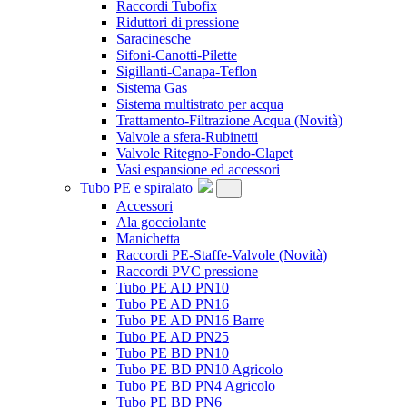
Raccordi Tubofix
Riduttori di pressione
Saracinesche
Sifoni-Canotti-Pilette
Sigillanti-Canapa-Teflon
Sistema Gas
Sistema multistrato per acqua
Trattamento-Filtrazione Acqua
(Novità)
Valvole a sfera-Rubinetti
Valvole Ritegno-Fondo-Clapet
Vasi espansione ed accessori
Tubo PE e spiralato
Accessori
Ala gocciolante
Manichetta
Raccordi PE-Staffe-Valvole
(Novità)
Raccordi PVC pressione
Tubo PE AD PN10
Tubo PE AD PN16
Tubo PE AD PN16 Barre
Tubo PE AD PN25
Tubo PE BD PN10
Tubo PE BD PN10 Agricolo
Tubo PE BD PN4 Agricolo
Tubo PE BD PN6