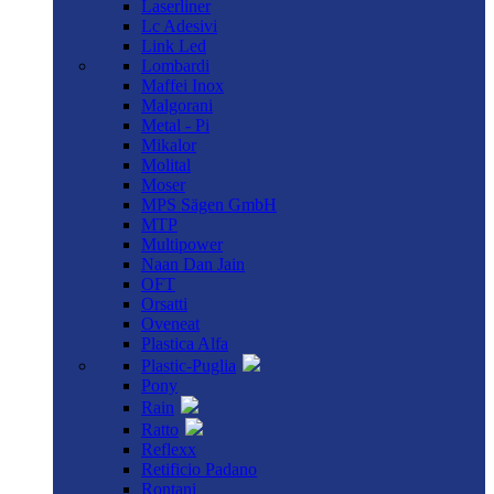
Laserliner
Lc Adesivi
Link Led
Lombardi
Maffei Inox
Malgorani
Metal - Pi
Mikalor
Molital
Moser
MPS Sägen GmbH
MTP
Multipower
Naan Dan Jain
OFT
Orsatti
Oveneat
Plastica Alfa
Plastic-Puglia
Pony
Rain
Ratto
Reflexx
Retificio Padano
Rontani