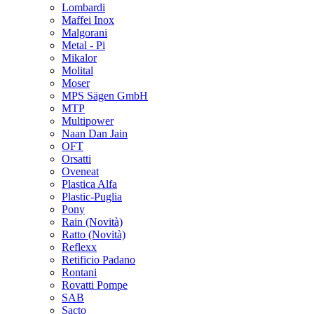
Lombardi
Maffei Inox
Malgorani
Metal - Pi
Mikalor
Molital
Moser
MPS Sägen GmbH
MTP
Multipower
Naan Dan Jain
OFT
Orsatti
Oveneat
Plastica Alfa
Plastic-Puglia
Pony
Rain
(Novità)
Ratto
(Novità)
Reflexx
Retificio Padano
Rontani
Rovatti Pompe
SAB
Sacto