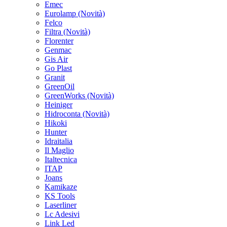
Emec
Eurolamp
(Novità)
Felco
Filtra
(Novità)
Florenter
Genmac
Gis Air
Go Plast
Granit
GreenOil
GreenWorks
(Novità)
Heiniger
Hidroconta
(Novità)
Hikoki
Hunter
Idraitalia
Il Maglio
Italtecnica
ITAP
Joans
Kamikaze
KS Tools
Laserliner
Lc Adesivi
Link Led