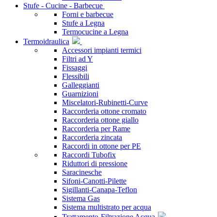
Stufe - Cucine - Barbecue
Forni e barbecue
Stufe a Legna
Termocucine a Legna
Termoidraulica
Accessori impianti termici
Filtri ad Y
Fissaggi
Flessibili
Galleggianti
Guarnizioni
Miscelatori-Rubinetti-Curve
Raccorderia ottone cromato
Raccorderia ottone giallo
Raccorderia per Rame
Raccorderia zincata
Raccordi in ottone per PE
Raccordi Tubofix
Riduttori di pressione
Saracinesche
Sifoni-Canotti-Pilette
Sigillanti-Canapa-Teflon
Sistema Gas
Sistema multistrato per acqua
Trattamento-Filtrazione Acqua