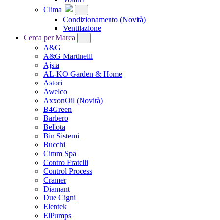
Clima
Condizionamento
(Novità)
Ventilazione
Cerca per Marca
A&G
A&G Martinelli
Ajsia
AL-KO Garden & Home
Astori
Awelco
AxxonOil
(Novità)
B4Green
Barbero
Bellota
Bin Sistemi
Bucchi
Cimm Spa
Contro Fratelli
Control Process
Cramer
Diamant
Due Cigni
Elentek
ElPumps