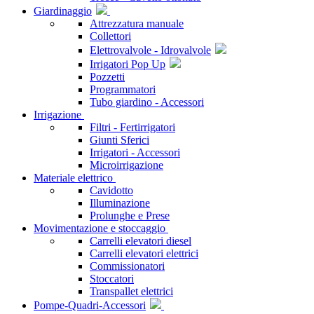
Giardinaggio
Attrezzatura manuale
Collettori
Elettrovalvole - Idrovalvole
Irrigatori Pop Up
Pozzetti
Programmatori
Tubo giardino - Accessori
Irrigazione
Filtri - Fertirrigatori
Giunti Sferici
Irrigatori - Accessori
Microirrigazione
Materiale elettrico
Cavidotto
Illuminazione
Prolunghe e Prese
Movimentazione e stoccaggio
Carrelli elevatori diesel
Carrelli elevatori elettrici
Commissionatori
Stoccatori
Transpallet elettrici
Pompe-Quadri-Accessori