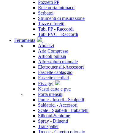
Pozzetti PP
Rete porta intonaco
Serbatoi
Strumenti di misurazione
Tazze e foretti
Tubi PP - Raccordi
Tubi PVC - Raccordi
Ferramenta
Abrasivi
Aria Compressa
Articoli pulizia
Attrezzatura manuale
Elettroutensili-Accessori
Fascette cablaggio
Fascette e collari
Fissaggi
Nastri carta e pvc
Porta utensili
Punte - Inserti - Scalpelli
Saldatrici - Accessori
Scale - Sgabelli -Trabattelli
Siliconi-Schiume
Spray - Diluenti
Transpallet
Trecce - Cavetto ottonato