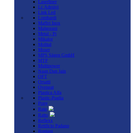
Laserliner
Lc Adesivi
Link Led
Lombardi
Maffei Inox
Malgorani
Metal - Pi
Mikalor
Molital
Moser
MPS Sägen GmbH
MTP
Multipower
Naan Dan Jain
OFT
Orsatti
Oveneat
Plastica Alfa
Plastic-Puglia
Pony
Rain
Ratto
Reflexx
Retificio Padano
Rontani