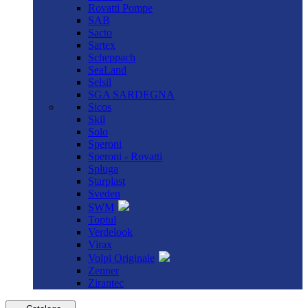
Rovatti Pompe
SAB
Sacto
Sartex
Scheppach
SeaLand
Selsil
SGA SARDEGNA
Sicos
Skil
Solo
Speroni
Speroni - Rovatti
Spluga
Starplast
Sveden
SWM
Toptul
Verdelook
Virax
Volpi Originale
Zenner
Zirantec