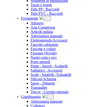
Strumenti di misurazione
Tazze e foretti
Tubi PP - Raccordi
Tubi PVC - Raccordi
Ferramenta
Abrasivi
Aria Compressa
Articoli pulizia
Attrezzatura manuale
Elettroutensili-Accessori
Fascette cablaggio
Fascette e collari
Fissaggi
(Novità)
Nastri carta e pvc
Porta utensili
Punte - Inserti - Scalpelli
Saldatrici - Accessori
Scale - Sgabelli -Trabattelli
Siliconi-Schiume
Spray - Diluenti
Transpallet
Trecce - Cavetto ottonato
Giardinaggio
Attrezzatura manuale
Collettori