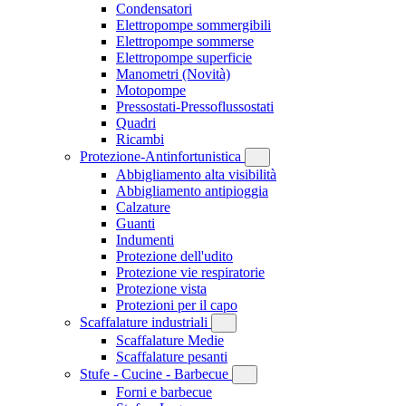
Condensatori
Elettropompe sommergibili
Elettropompe sommerse
Elettropompe superficie
Manometri
(Novità)
Motopompe
Pressostati-Pressoflussostati
Quadri
Ricambi
Protezione-Antinfortunistica
Abbigliamento alta visibilità
Abbigliamento antipioggia
Calzature
Guanti
Indumenti
Protezione dell'udito
Protezione vie respiratorie
Protezione vista
Protezioni per il capo
Scaffalature industriali
Scaffalature Medie
Scaffalature pesanti
Stufe - Cucine - Barbecue
Forni e barbecue