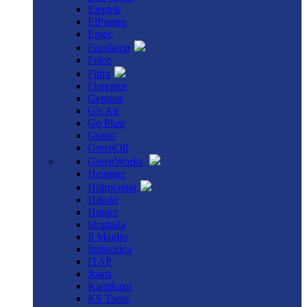
Elentek
ElPumps
Emec
Eurolamp
Felco
Filtra
Florenter
Genmac
Gis Air
Go Plast
Granit
GreenOil
GreenWorks
Heiniger
Hidroconta
Hikoki
Hunter
Idraitalia
Il Maglio
Italtecnica
ITAP
Joans
Kamikaze
KS Tools