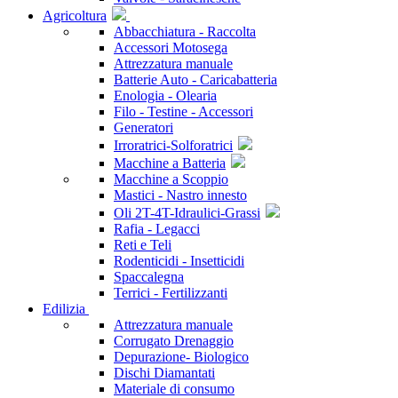
Agricoltura
Abbacchiatura - Raccolta
Accessori Motosega
Attrezzatura manuale
Batterie Auto - Caricabatteria
Enologia - Olearia
Filo - Testine - Accessori
Generatori
Irroratrici-Solforatrici
Macchine a Batteria
Macchine a Scoppio
Mastici - Nastro innesto
Oli 2T-4T-Idraulici-Grassi
Rafia - Legacci
Reti e Teli
Rodenticidi - Insetticidi
Spaccalegna
Terrici - Fertilizzanti
Edilizia
Attrezzatura manuale
Corrugato Drenaggio
Depurazione- Biologico
Dischi Diamantati
Materiale di consumo