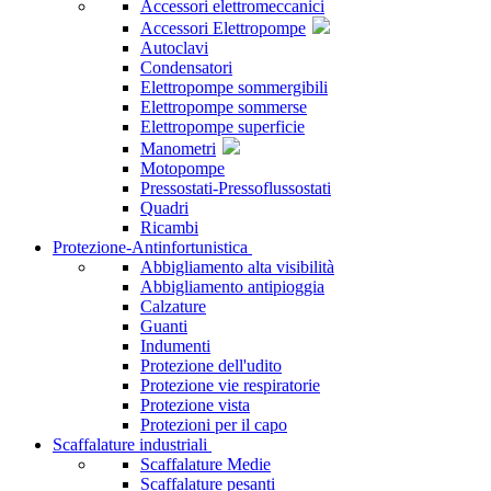
Accessori elettromeccanici
Accessori Elettropompe
Autoclavi
Condensatori
Elettropompe sommergibili
Elettropompe sommerse
Elettropompe superficie
Manometri
Motopompe
Pressostati-Pressoflussostati
Quadri
Ricambi
Protezione-Antinfortunistica
Abbigliamento alta visibilità
Abbigliamento antipioggia
Calzature
Guanti
Indumenti
Protezione dell'udito
Protezione vie respiratorie
Protezione vista
Protezioni per il capo
Scaffalature industriali
Scaffalature Medie
Scaffalature pesanti