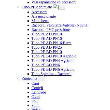
Vasi espansione ed accessori
Tubo PE e spiralato
Accessori
Ala gocciolante
Manichetta
Raccordi PE-Staffe-Valvole
(Novità)
Raccordi PVC pressione
Tubo PE AD PN10
Tubo PE AD PN16
Tubo PE AD PN16 Barre
Tubo PE AD PN25
Tubo PE BD PN10
Tubo PE BD PN10 Agricolo
Tubo PE BD PN4 Agricolo
Tubo PE BD PN6
Tubo PE BD PN6 Agricolo
Tubo Spiralato - Raccordi
Zootecnia
Cani
Conigli
Lampade
Ovini
Polli
Suini
Volatili