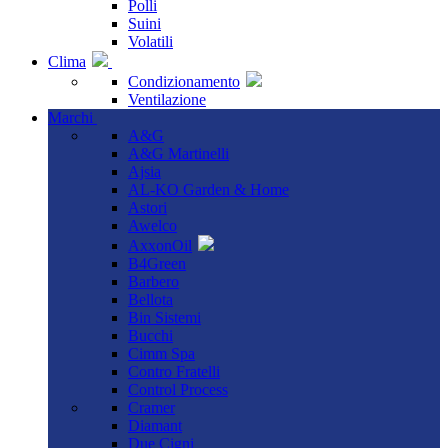
Polli
Suini
Volatili
Clima
Condizionamento
Ventilazione
Marchi
A&G
A&G Martinelli
Ajsia
AL-KO Garden & Home
Astori
Awelco
AxxonOil
B4Green
Barbero
Bellota
Bin Sistemi
Bucchi
Cimm Spa
Contro Fratelli
Control Process
Cramer
Diamant
Due Cigni