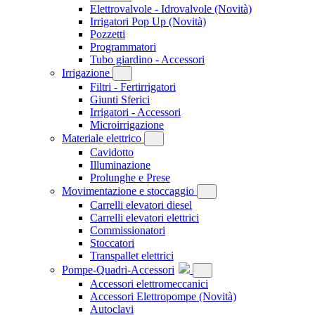
Elettrovalvole - Idrovalvole
(Novità)
Irrigatori Pop Up
(Novità)
Pozzetti
Programmatori
Tubo giardino - Accessori
Irrigazione
Filtri - Fertirrigatori
Giunti Sferici
Irrigatori - Accessori
Microirrigazione
Materiale elettrico
Cavidotto
Illuminazione
Prolunghe e Prese
Movimentazione e stoccaggio
Carrelli elevatori diesel
Carrelli elevatori elettrici
Commissionatori
Stoccatori
Transpallet elettrici
Pompe-Quadri-Accessori
Accessori elettromeccanici
Accessori Elettropompe
(Novità)
Autoclavi