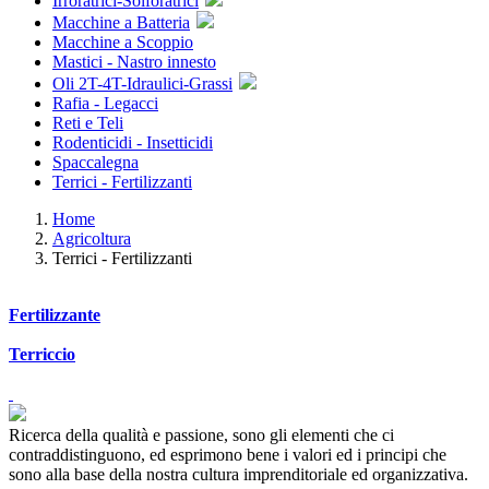
Irroratrici-Solforatrici
Macchine a Batteria
Macchine a Scoppio
Mastici - Nastro innesto
Oli 2T-4T-Idraulici-Grassi
Rafia - Legacci
Reti e Teli
Rodenticidi - Insetticidi
Spaccalegna
Terrici - Fertilizzanti
Home
Agricoltura
Terrici - Fertilizzanti
Fertilizzante
Terriccio
Ricerca della qualità e passione, sono gli elementi che ci
contraddistinguono, ed esprimono bene i valori ed i principi che
sono alla base della nostra cultura imprenditoriale ed organizzativa.