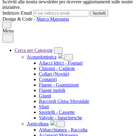
Iscriviti alla nostra newsletter per ricevere aggiornamenti sulle nostre
iniziative.
Indirizzo Email
Iscriviti
Design & Code -
Marco Marongiu
Menu
Cerca per Categorie
Acquedottistica
Allacci Idrici - Fognari
Chiusini - Caditoie
Collari
(Novità)
Contatori
Flange - Guarnizioni
Flange mobili
Giunti
Raccordi Ghisa Sferoidale
Sfiati
Sportelli - Cassette
Valvole - Saracinesche
Agricoltura
Abbacchiatura - Raccolta
Accessori Motosega