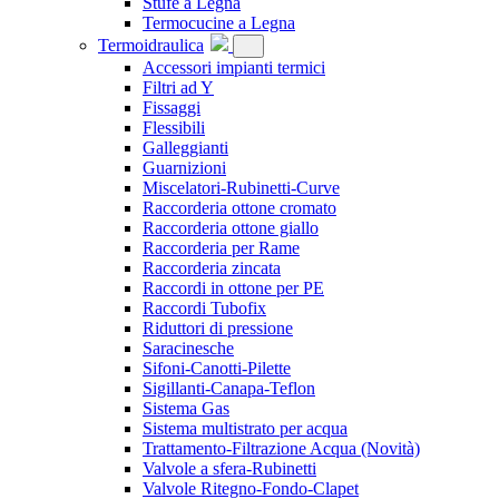
Stufe a Legna
Termocucine a Legna
Termoidraulica
Accessori impianti termici
Filtri ad Y
Fissaggi
Flessibili
Galleggianti
Guarnizioni
Miscelatori-Rubinetti-Curve
Raccorderia ottone cromato
Raccorderia ottone giallo
Raccorderia per Rame
Raccorderia zincata
Raccordi in ottone per PE
Raccordi Tubofix
Riduttori di pressione
Saracinesche
Sifoni-Canotti-Pilette
Sigillanti-Canapa-Teflon
Sistema Gas
Sistema multistrato per acqua
Trattamento-Filtrazione Acqua
(Novità)
Valvole a sfera-Rubinetti
Valvole Ritegno-Fondo-Clapet