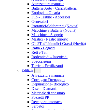
Attrezzatura manuale
Batterie Auto - Caricabatteria
Enologia - Olearia
Filo - Testine - Accessori
Generatori
Irroratrici-Solforatrici
(Novità)
Macchine a Batteria
(Novità)
Macchine a Scoppio
Mastici - Nastro innesto
Oli 2T-4T-Idraulici-Grassi
(Novità)
Rafia - Legacci
Reti e Teli
Rodenticidi - Insetticidi
Spaccalegna
Terrici - Fertilizzanti
Edilizia
Attrezzatura manuale
Corrugato Drenaggio
Depurazione- Biologico
Dischi Diamantati
Materiale di consumo
Pozzetti PP
Rete porta intonaco
Serbatoi