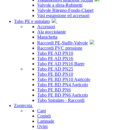
Valvole a sfera-Rubinetti
Valvole Ritegno-Fondo-Clapet
Vasi espansione ed accessori
Tubo PE e spiralato
Accessori
Ala gocciolante
Manichetta
Raccordi PE-Staffe-Valvole
Raccordi PVC pressione
Tubo PE AD PN10
Tubo PE AD PN16
Tubo PE AD PN16 Barre
Tubo PE AD PN25
Tubo PE BD PN10
Tubo PE BD PN10 Agricolo
Tubo PE BD PN4 Agricolo
Tubo PE BD PN6
Tubo PE BD PN6 Agricolo
Tubo Spiralato - Raccordi
Zootecnia
Cani
Conigli
Lampade
Ovini