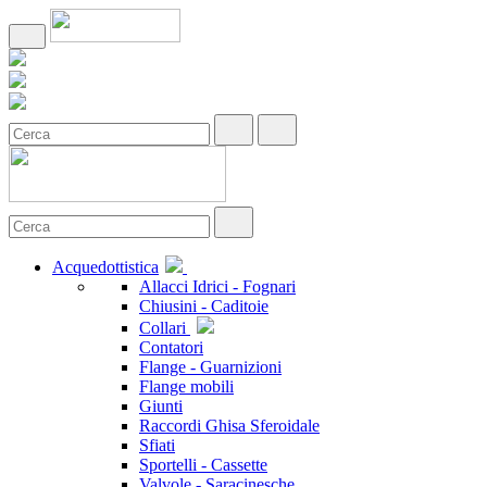
Acquedottistica
Allacci Idrici - Fognari
Chiusini - Caditoie
Collari
Contatori
Flange - Guarnizioni
Flange mobili
Giunti
Raccordi Ghisa Sferoidale
Sfiati
Sportelli - Cassette
Valvole - Saracinesche