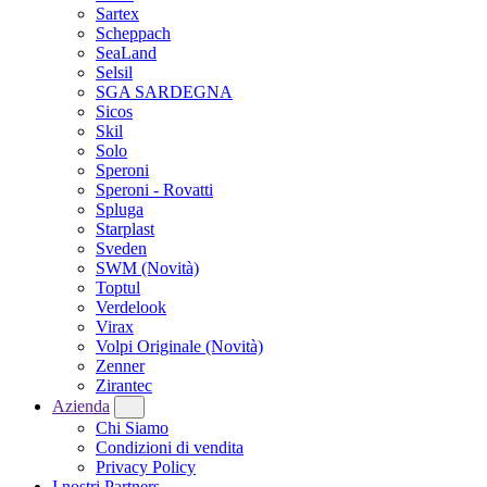
Sartex
Scheppach
SeaLand
Selsil
SGA SARDEGNA
Sicos
Skil
Solo
Speroni
Speroni - Rovatti
Spluga
Starplast
Sveden
SWM
(Novità)
Toptul
Verdelook
Virax
Volpi Originale
(Novità)
Zenner
Zirantec
Azienda
Chi Siamo
Condizioni di vendita
Privacy Policy
I nostri Partners