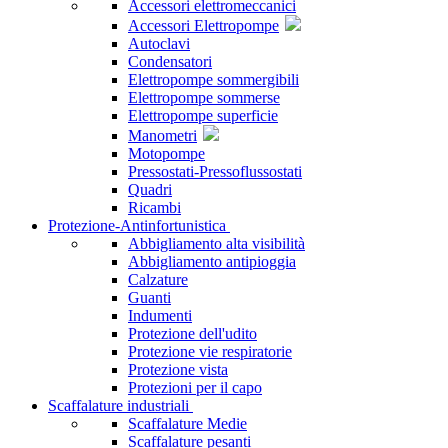
Accessori elettromeccanici
Accessori Elettropompe
Autoclavi
Condensatori
Elettropompe sommergibili
Elettropompe sommerse
Elettropompe superficie
Manometri
Motopompe
Pressostati-Pressoflussostati
Quadri
Ricambi
Protezione-Antinfortunistica
Abbigliamento alta visibilità
Abbigliamento antipioggia
Calzature
Guanti
Indumenti
Protezione dell'udito
Protezione vie respiratorie
Protezione vista
Protezioni per il capo
Scaffalature industriali
Scaffalature Medie
Scaffalature pesanti