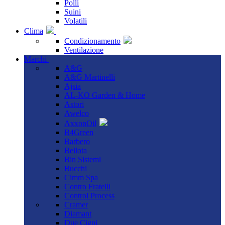
Polli
Suini
Volatili
Clima
Condizionamento
Ventilazione
Marchi
A&G
A&G Martinelli
Ajsia
AL-KO Garden & Home
Astori
Awelco
AxxonOil
B4Green
Barbero
Bellota
Bin Sistemi
Bucchi
Cimm Spa
Contro Fratelli
Control Process
Cramer
Diamant
Due Cigni