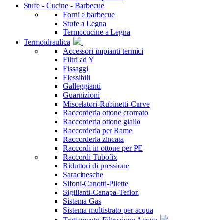
Stufe - Cucine - Barbecue
Forni e barbecue
Stufe a Legna
Termocucine a Legna
Termoidraulica
Accessori impianti termici
Filtri ad Y
Fissaggi
Flessibili
Galleggianti
Guarnizioni
Miscelatori-Rubinetti-Curve
Raccorderia ottone cromato
Raccorderia ottone giallo
Raccorderia per Rame
Raccorderia zincata
Raccordi in ottone per PE
Raccordi Tubofix
Riduttori di pressione
Saracinesche
Sifoni-Canotti-Pilette
Sigillanti-Canapa-Teflon
Sistema Gas
Sistema multistrato per acqua
Trattamento-Filtrazione Acqua