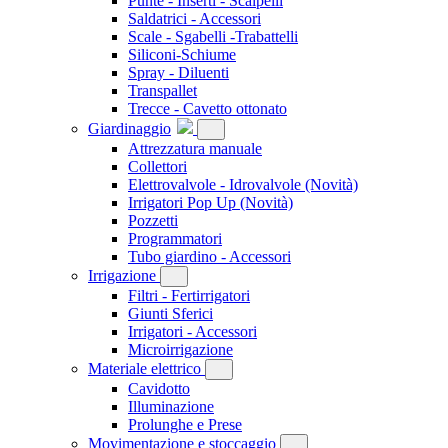
Punte - Inserti - Scalpelli
Saldatrici - Accessori
Scale - Sgabelli -Trabattelli
Siliconi-Schiume
Spray - Diluenti
Transpallet
Trecce - Cavetto ottonato
Giardinaggio
Attrezzatura manuale
Collettori
Elettrovalvole - Idrovalvole
(Novità)
Irrigatori Pop Up
(Novità)
Pozzetti
Programmatori
Tubo giardino - Accessori
Irrigazione
Filtri - Fertirrigatori
Giunti Sferici
Irrigatori - Accessori
Microirrigazione
Materiale elettrico
Cavidotto
Illuminazione
Prolunghe e Prese
Movimentazione e stoccaggio