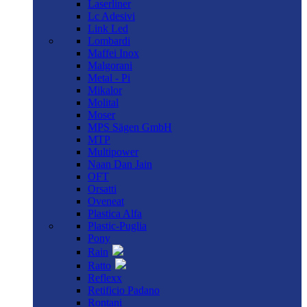
Laserliner
Lc Adesivi
Link Led
Lombardi
Maffei Inox
Malgorani
Metal - Pi
Mikalor
Molital
Moser
MPS Sägen GmbH
MTP
Multipower
Naan Dan Jain
OFT
Orsatti
Oveneat
Plastica Alfa
Plastic-Puglia
Pony
Rain
Ratto
Reflexx
Retificio Padano
Rontani