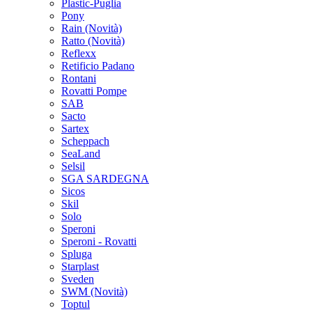
Plastic-Puglia
Pony
Rain
(Novità)
Ratto
(Novità)
Reflexx
Retificio Padano
Rontani
Rovatti Pompe
SAB
Sacto
Sartex
Scheppach
SeaLand
Selsil
SGA SARDEGNA
Sicos
Skil
Solo
Speroni
Speroni - Rovatti
Spluga
Starplast
Sveden
SWM
(Novità)
Toptul