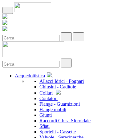
Acquedottistica
Allacci Idrici - Fognari
Chiusini - Caditoie
Collari
Contatori
Flange - Guarnizioni
Flange mobili
Giunti
Raccordi Ghisa Sferoidale
Sfiati
Sportelli - Cassette
Valvole - Saracinesche