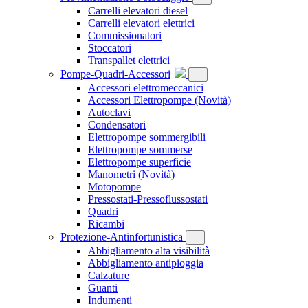
Carrelli elevatori diesel
Carrelli elevatori elettrici
Commissionatori
Stoccatori
Transpallet elettrici
Pompe-Quadri-Accessori
Accessori elettromeccanici
Accessori Elettropompe
(Novità)
Autoclavi
Condensatori
Elettropompe sommergibili
Elettropompe sommerse
Elettropompe superficie
Manometri
(Novità)
Motopompe
Pressostati-Pressoflussostati
Quadri
Ricambi
Protezione-Antinfortunistica
Abbigliamento alta visibilità
Abbigliamento antipioggia
Calzature
Guanti
Indumenti