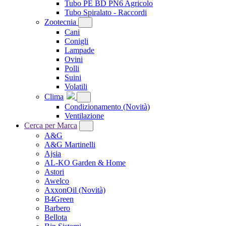
Tubo PE BD PN6 Agricolo
Tubo Spiralato - Raccordi
Zootecnia
Cani
Conigli
Lampade
Ovini
Polli
Suini
Volatili
Clima
Condizionamento
(Novità)
Ventilazione
Cerca per Marca
A&G
A&G Martinelli
Ajsia
AL-KO Garden & Home
Astori
Awelco
AxxonOil
(Novità)
B4Green
Barbero
Bellota