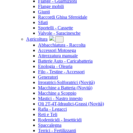
Flange - Guarnizioni
Flange mobili
Giunti
Raccordi Ghisa Sferoidale
Sfiati
Sportelli - Cassette
Valvole - Saracinesche
Agricoltura
Abbacchiatura - Raccolta
Accessori Motosega
Attrezzatura manuale
Batterie Auto - Caricabatteria
Enologia - Olearia
Filo - Testine - Accessori
Generatori
Irroratrici-Solforatrici
(Novità)
Macchine a Batteria
(Novità)
Macchine a Scoppio
Mastici - Nastro innesto
Oli 2T-4T-Idraulici-Grassi
(Novità)
Rafia - Legacci
Reti e Teli
Rodenticidi - Insetticidi
Spaccalegna
Terrici - Fertilizzanti