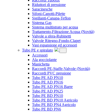
Raccordi Tubofix
Riduttori di pressione
Saracinesche
Sifoni-Canotti-Pilette
Sigillanti-Canapa-Teflon
Sistema Gas
Sistema multistrato per acqua
Trattamento-Filtrazione Acqua
(Novità)
Valvole a sfera-Rubinetti
Valvole Ritegno-Fondo-Clapet
Vasi espansione ed accessori
Tubo PE e spiralato
Accessori
Ala gocciolante
Manichetta
Raccordi PE-Staffe-Valvole
(Novità)
Raccordi PVC pressione
Tubo PE AD PN10
Tubo PE AD PN16
Tubo PE AD PN16 Barre
Tubo PE AD PN25
Tubo PE BD PN10
Tubo PE BD PN10 Agricolo
Tubo PE BD PN4 Agricolo
Tubo PE BD PN6