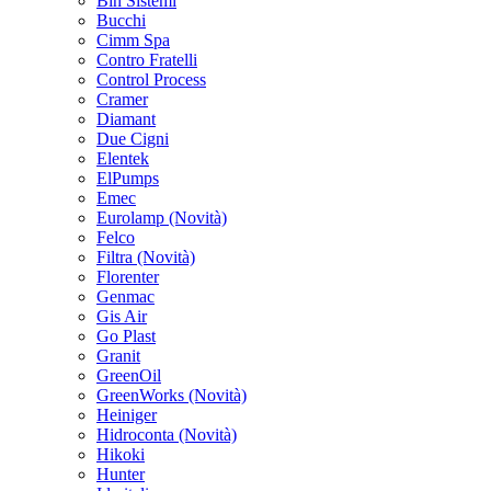
Bin Sistemi
Bucchi
Cimm Spa
Contro Fratelli
Control Process
Cramer
Diamant
Due Cigni
Elentek
ElPumps
Emec
Eurolamp
(Novità)
Felco
Filtra
(Novità)
Florenter
Genmac
Gis Air
Go Plast
Granit
GreenOil
GreenWorks
(Novità)
Heiniger
Hidroconta
(Novità)
Hikoki
Hunter