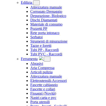
Edilizia
Attrezzatura manuale
Corrugato Drenaggio
Depurazione- Biologico
Dischi Diamantati
Materiale di consumo
Pozzetti PP
Rete porta intonaco
Serbatoi
Strumenti di misurazione
Tazze e foretti
Tubi PP - Raccordi
Tubi PVC - Raccordi
Ferramenta
Abrasivi
Aria Compressa
Articoli pulizia
Attrezzatura manuale
Elettroutensili-Accessori
Fascette cablaggio
Fascette e collari
Fissaggi
(Novità)
Nastri carta e pvc
Porta utensili