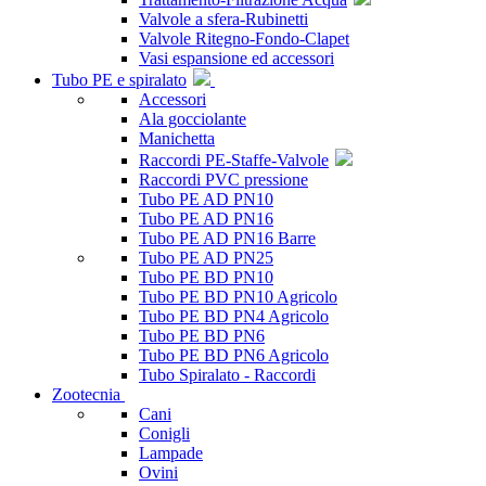
Valvole a sfera-Rubinetti
Valvole Ritegno-Fondo-Clapet
Vasi espansione ed accessori
Tubo PE e spiralato
Accessori
Ala gocciolante
Manichetta
Raccordi PE-Staffe-Valvole
Raccordi PVC pressione
Tubo PE AD PN10
Tubo PE AD PN16
Tubo PE AD PN16 Barre
Tubo PE AD PN25
Tubo PE BD PN10
Tubo PE BD PN10 Agricolo
Tubo PE BD PN4 Agricolo
Tubo PE BD PN6
Tubo PE BD PN6 Agricolo
Tubo Spiralato - Raccordi
Zootecnia
Cani
Conigli
Lampade
Ovini