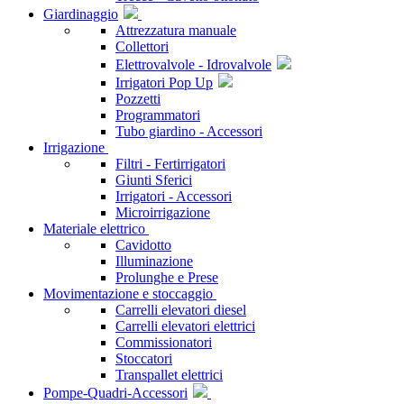
Giardinaggio
Attrezzatura manuale
Collettori
Elettrovalvole - Idrovalvole
Irrigatori Pop Up
Pozzetti
Programmatori
Tubo giardino - Accessori
Irrigazione
Filtri - Fertirrigatori
Giunti Sferici
Irrigatori - Accessori
Microirrigazione
Materiale elettrico
Cavidotto
Illuminazione
Prolunghe e Prese
Movimentazione e stoccaggio
Carrelli elevatori diesel
Carrelli elevatori elettrici
Commissionatori
Stoccatori
Transpallet elettrici
Pompe-Quadri-Accessori