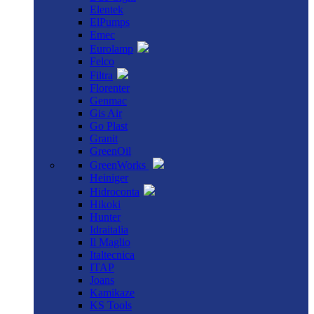
Elentek
ElPumps
Emec
Eurolamp
Felco
Filtra
Florenter
Genmac
Gis Air
Go Plast
Granit
GreenOil
GreenWorks
Heiniger
Hidroconta
Hikoki
Hunter
Idraitalia
Il Maglio
Italtecnica
ITAP
Joans
Kamikaze
KS Tools