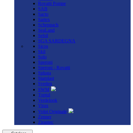
Rovatti Pompe
SAB
Sacto
Sartex
Scheppach
SeaLand
Selsil
SGA SARDEGNA
Sicos
Skil
Solo
Speroni
Speroni - Rovatti
Spluga
Starplast
Sveden
SWM
Toptul
Verdelook
Virax
Volpi Originale
Zenner
Zirantec