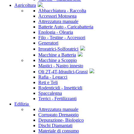
Agricoltura
Abbacchiatura - Raccolta
Accessori Motosega
Attrezzatura manuale
Batterie Auto - Caricabatteria
Enologia - Olearia
Filo - Testine - Accessori
Generatori
Irroratrici-Solforatrici
Macchine a Batteria
Macchine a Scoppio
Mastici - Nastro innesto
Oli 2T-4T-Idraulici-Grassi
Rafia - Legacci
Reti e Teli
Rodenticidi - Insetticidi
Spaccalegna
Terrici - Fertilizzanti
Edilizia
Attrezzatura manuale
Corrugato Drenaggio
Depurazione- Biologico
Dischi Diamantati
Materiale di consumo