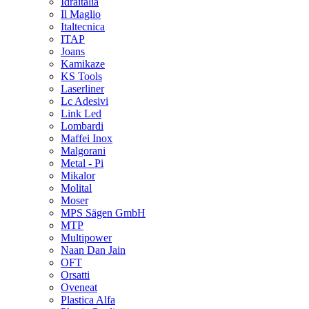
Idraitalia
Il Maglio
Italtecnica
ITAP
Joans
Kamikaze
KS Tools
Laserliner
Lc Adesivi
Link Led
Lombardi
Maffei Inox
Malgorani
Metal - Pi
Mikalor
Molital
Moser
MPS Sägen GmbH
MTP
Multipower
Naan Dan Jain
OFT
Orsatti
Oveneat
Plastica Alfa