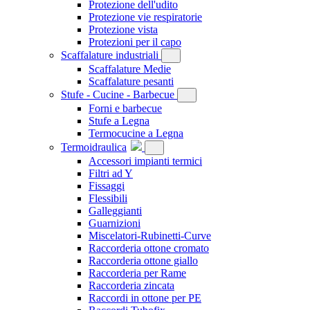
Protezione dell'udito
Protezione vie respiratorie
Protezione vista
Protezioni per il capo
Scaffalature industriali
Scaffalature Medie
Scaffalature pesanti
Stufe - Cucine - Barbecue
Forni e barbecue
Stufe a Legna
Termocucine a Legna
Termoidraulica
Accessori impianti termici
Filtri ad Y
Fissaggi
Flessibili
Galleggianti
Guarnizioni
Miscelatori-Rubinetti-Curve
Raccorderia ottone cromato
Raccorderia ottone giallo
Raccorderia per Rame
Raccorderia zincata
Raccordi in ottone per PE