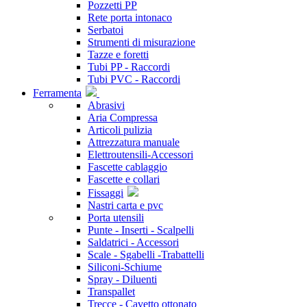
Pozzetti PP
Rete porta intonaco
Serbatoi
Strumenti di misurazione
Tazze e foretti
Tubi PP - Raccordi
Tubi PVC - Raccordi
Ferramenta
Abrasivi
Aria Compressa
Articoli pulizia
Attrezzatura manuale
Elettroutensili-Accessori
Fascette cablaggio
Fascette e collari
Fissaggi
Nastri carta e pvc
Porta utensili
Punte - Inserti - Scalpelli
Saldatrici - Accessori
Scale - Sgabelli -Trabattelli
Siliconi-Schiume
Spray - Diluenti
Transpallet
Trecce - Cavetto ottonato