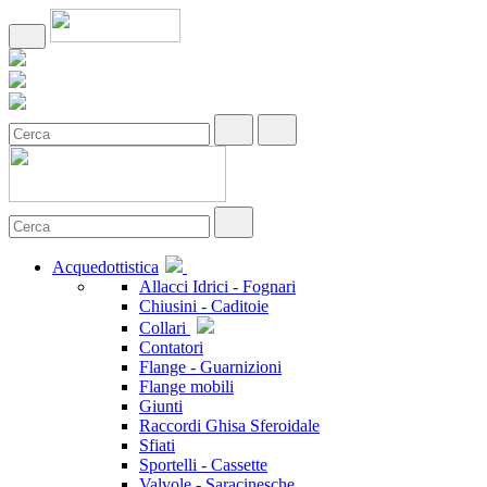
Acquedottistica
Allacci Idrici - Fognari
Chiusini - Caditoie
Collari
Contatori
Flange - Guarnizioni
Flange mobili
Giunti
Raccordi Ghisa Sferoidale
Sfiati
Sportelli - Cassette
Valvole - Saracinesche