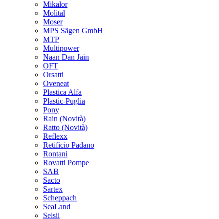
Mikalor
Molital
Moser
MPS Sägen GmbH
MTP
Multipower
Naan Dan Jain
OFT
Orsatti
Oveneat
Plastica Alfa
Plastic-Puglia
Pony
Rain
(Novità)
Ratto
(Novità)
Reflexx
Retificio Padano
Rontani
Rovatti Pompe
SAB
Sacto
Sartex
Scheppach
SeaLand
Selsil