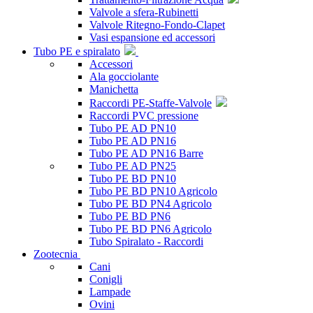
Valvole a sfera-Rubinetti
Valvole Ritegno-Fondo-Clapet
Vasi espansione ed accessori
Tubo PE e spiralato
Accessori
Ala gocciolante
Manichetta
Raccordi PE-Staffe-Valvole
Raccordi PVC pressione
Tubo PE AD PN10
Tubo PE AD PN16
Tubo PE AD PN16 Barre
Tubo PE AD PN25
Tubo PE BD PN10
Tubo PE BD PN10 Agricolo
Tubo PE BD PN4 Agricolo
Tubo PE BD PN6
Tubo PE BD PN6 Agricolo
Tubo Spiralato - Raccordi
Zootecnia
Cani
Conigli
Lampade
Ovini