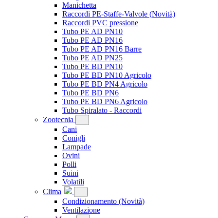
Manichetta
Raccordi PE-Staffe-Valvole
(Novità)
Raccordi PVC pressione
Tubo PE AD PN10
Tubo PE AD PN16
Tubo PE AD PN16 Barre
Tubo PE AD PN25
Tubo PE BD PN10
Tubo PE BD PN10 Agricolo
Tubo PE BD PN4 Agricolo
Tubo PE BD PN6
Tubo PE BD PN6 Agricolo
Tubo Spiralato - Raccordi
Zootecnia
Cani
Conigli
Lampade
Ovini
Polli
Suini
Volatili
Clima
Condizionamento
(Novità)
Ventilazione