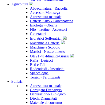
Agricoltura
Abbacchiatura - Raccolta
Accessori Motosega
Attrezzatura manuale
Batterie Auto - Caricabatteria
Enologia - Olearia
Filo - Testine - Accessori
Generatori
Irroratrici-Solforatrici
Macchine a Batteria
Macchine a Scoppio
Mastici - Nastro innesto
Oli 2T-4T-Idraulici-Grassi
Rafia - Legacci
Reti e Teli
Rodenticidi - Insetticidi
Spaccalegna
Terrici - Fertilizzanti
Edilizia
Attrezzatura manuale
Corrugato Drenaggio
Depurazione- Biologico
Dischi Diamantati
Materiale di consumo