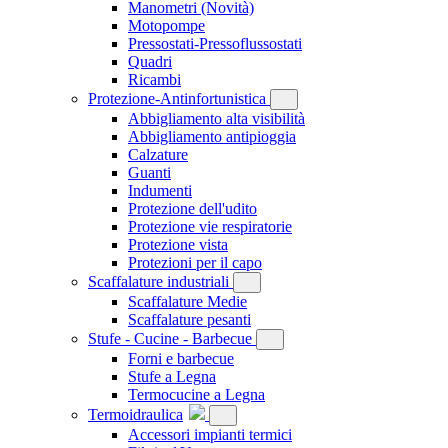
Manometri
(Novità)
Motopompe
Pressostati-Pressoflussostati
Quadri
Ricambi
Protezione-Antinfortunistica
Abbigliamento alta visibilità
Abbigliamento antipioggia
Calzature
Guanti
Indumenti
Protezione dell'udito
Protezione vie respiratorie
Protezione vista
Protezioni per il capo
Scaffalature industriali
Scaffalature Medie
Scaffalature pesanti
Stufe - Cucine - Barbecue
Forni e barbecue
Stufe a Legna
Termocucine a Legna
Termoidraulica
Accessori impianti termici