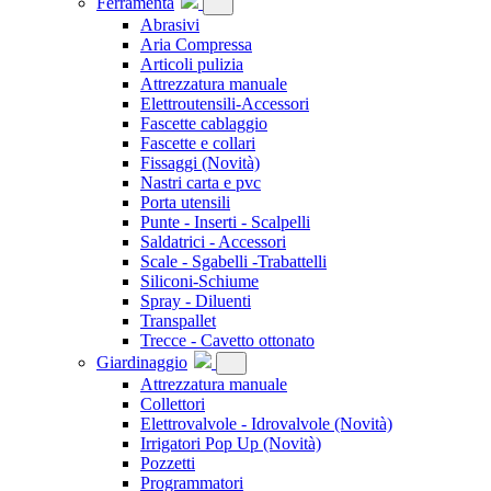
Ferramenta
Abrasivi
Aria Compressa
Articoli pulizia
Attrezzatura manuale
Elettroutensili-Accessori
Fascette cablaggio
Fascette e collari
Fissaggi
(Novità)
Nastri carta e pvc
Porta utensili
Punte - Inserti - Scalpelli
Saldatrici - Accessori
Scale - Sgabelli -Trabattelli
Siliconi-Schiume
Spray - Diluenti
Transpallet
Trecce - Cavetto ottonato
Giardinaggio
Attrezzatura manuale
Collettori
Elettrovalvole - Idrovalvole
(Novità)
Irrigatori Pop Up
(Novità)
Pozzetti
Programmatori