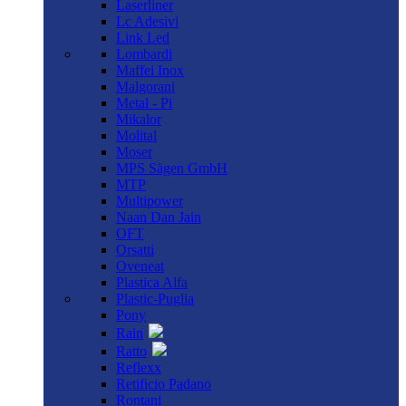
Laserliner
Lc Adesivi
Link Led
Lombardi
Maffei Inox
Malgorani
Metal - Pi
Mikalor
Molital
Moser
MPS Sägen GmbH
MTP
Multipower
Naan Dan Jain
OFT
Orsatti
Oveneat
Plastica Alfa
Plastic-Puglia
Pony
Rain
Ratto
Reflexx
Retificio Padano
Rontani