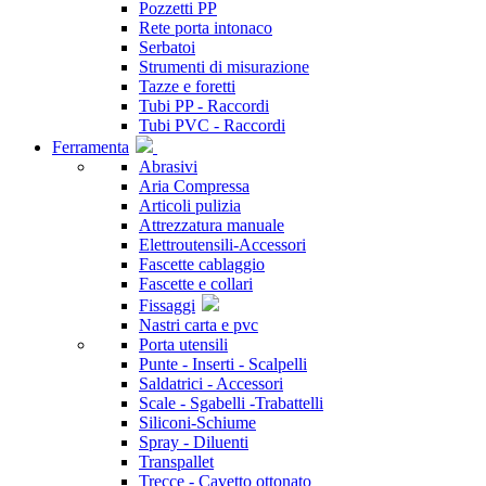
Pozzetti PP
Rete porta intonaco
Serbatoi
Strumenti di misurazione
Tazze e foretti
Tubi PP - Raccordi
Tubi PVC - Raccordi
Ferramenta
Abrasivi
Aria Compressa
Articoli pulizia
Attrezzatura manuale
Elettroutensili-Accessori
Fascette cablaggio
Fascette e collari
Fissaggi
Nastri carta e pvc
Porta utensili
Punte - Inserti - Scalpelli
Saldatrici - Accessori
Scale - Sgabelli -Trabattelli
Siliconi-Schiume
Spray - Diluenti
Transpallet
Trecce - Cavetto ottonato