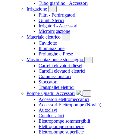
Tubo giardino - Accessori
Irrigazione
Filtri - Fertirrigatori
Giunti Sferici
Irrigatori - Accessori
Microirrigazione
Materiale elettrico
Cavidotto
Illuminazione
Prolunghe e Prese
Movimentazione e stoccaggio
Carrelli elevatori diesel
Carrelli elevatori elettrici
Commissionatori
Stoccatori
Transpallet elettrici
Pompe-Quadri-Accessori
Accessori elettromeccanici
Accessori Elettropompe
(Novità)
Autoclavi
Condensatori
Elettropompe sommergibili
Elettropompe sommerse
Elettropompe superficie