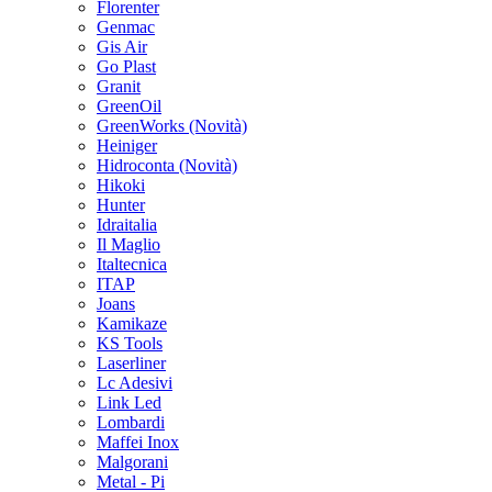
Florenter
Genmac
Gis Air
Go Plast
Granit
GreenOil
GreenWorks
(Novità)
Heiniger
Hidroconta
(Novità)
Hikoki
Hunter
Idraitalia
Il Maglio
Italtecnica
ITAP
Joans
Kamikaze
KS Tools
Laserliner
Lc Adesivi
Link Led
Lombardi
Maffei Inox
Malgorani
Metal - Pi