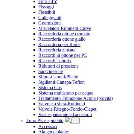
Filtri ad Y
Fissaggi
Flessibili
Galleggianti
Guarnizioni
Miscelatori-Rubinetti-Curve
Raccorderia ottone cromato
Raccorderia ottone giallo
Raccorderia per Rame
Raccorderia zincata
Raccordi in ottone per PE
Raccordi Tubofix
Riduttori di pressione
Saracinesche
Sifoni-Canotti-Pilette
Sigillanti-Canapa-Teflon
Sistema Gas
Sistema multistrato per acqua
Trattamento-Filtrazione Acqua
(Novità)
Valvole a sfera-Rubinetti
Valvole Ritegno-Fondo-Clapet
Vasi espansione ed accessori
Tubo PE e spiralato
Accessori
Ala gocciolante