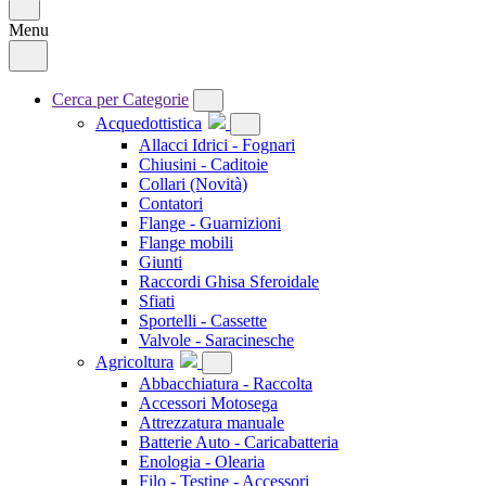
Menu
Cerca per Categorie
Acquedottistica
Allacci Idrici - Fognari
Chiusini - Caditoie
Collari
(Novità)
Contatori
Flange - Guarnizioni
Flange mobili
Giunti
Raccordi Ghisa Sferoidale
Sfiati
Sportelli - Cassette
Valvole - Saracinesche
Agricoltura
Abbacchiatura - Raccolta
Accessori Motosega
Attrezzatura manuale
Batterie Auto - Caricabatteria
Enologia - Olearia
Filo - Testine - Accessori