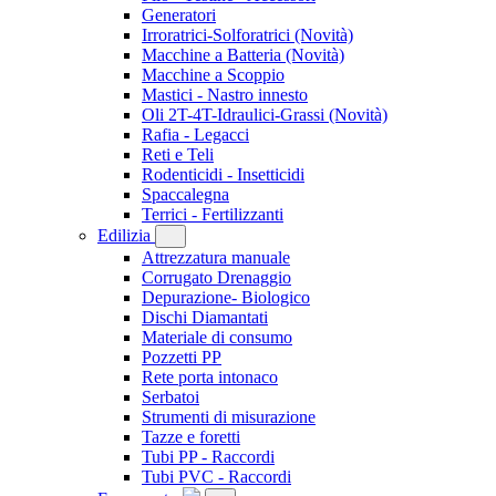
Generatori
Irroratrici-Solforatrici
(Novità)
Macchine a Batteria
(Novità)
Macchine a Scoppio
Mastici - Nastro innesto
Oli 2T-4T-Idraulici-Grassi
(Novità)
Rafia - Legacci
Reti e Teli
Rodenticidi - Insetticidi
Spaccalegna
Terrici - Fertilizzanti
Edilizia
Attrezzatura manuale
Corrugato Drenaggio
Depurazione- Biologico
Dischi Diamantati
Materiale di consumo
Pozzetti PP
Rete porta intonaco
Serbatoi
Strumenti di misurazione
Tazze e foretti
Tubi PP - Raccordi
Tubi PVC - Raccordi