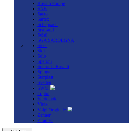
Rovatti Pompe
SAB
Sacto
Sartex
Scheppach
SeaLand
Selsil
SGA SARDEGNA
Sicos
Skil
Solo
Speroni
Speroni - Rovatti
Spluga
Starplast
Sveden
SWM
Toptul
Verdelook
Virax
Volpi Originale
Zenner
Zirantec