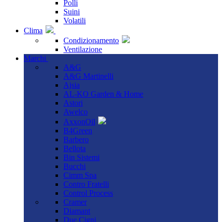
Polli
Suini
Volatili
Clima
Condizionamento
Ventilazione
Marchi
A&G
A&G Martinelli
Ajsia
AL-KO Garden & Home
Astori
Awelco
AxxonOil
B4Green
Barbero
Bellota
Bin Sistemi
Bucchi
Cimm Spa
Contro Fratelli
Control Process
Cramer
Diamant
Due Cigni