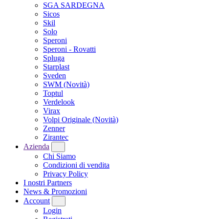
SGA SARDEGNA
Sicos
Skil
Solo
Speroni
Speroni - Rovatti
Spluga
Starplast
Sveden
SWM
(Novità)
Toptul
Verdelook
Virax
Volpi Originale
(Novità)
Zenner
Zirantec
Azienda
Chi Siamo
Condizioni di vendita
Privacy Policy
I nostri Partners
News & Promozioni
Account
Login