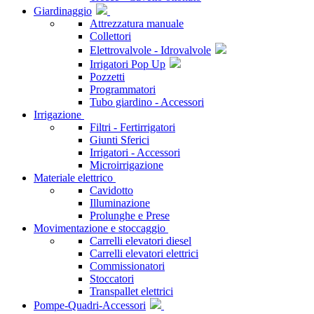
Giardinaggio
Attrezzatura manuale
Collettori
Elettrovalvole - Idrovalvole
Irrigatori Pop Up
Pozzetti
Programmatori
Tubo giardino - Accessori
Irrigazione
Filtri - Fertirrigatori
Giunti Sferici
Irrigatori - Accessori
Microirrigazione
Materiale elettrico
Cavidotto
Illuminazione
Prolunghe e Prese
Movimentazione e stoccaggio
Carrelli elevatori diesel
Carrelli elevatori elettrici
Commissionatori
Stoccatori
Transpallet elettrici
Pompe-Quadri-Accessori