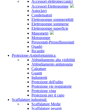
Accessori elettromeccanici
Accessori Elettropompe
Autoclavi
Condensatori
Elettropompe sommergibili
Elettropompe sommerse
Elettropompe superficie
Manometri
Motopompe
Pressostati-Pressoflussostati
Quadri
Ricambi
Protezione-Antinfortunistica
Abbigliamento alta visibilità
Abbigliamento antipioggia
Calzature
Guanti
Indumenti
Protezione dell'udito
Protezione vie respiratorie
Protezione vista
Protezioni per il capo
Scaffalature industriali
Scaffalature Medie
Scaffalature pesanti