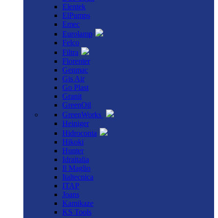
Elentek
ElPumps
Emec
Eurolamp
Felco
Filtra
Florenter
Genmac
Gis Air
Go Plast
Granit
GreenOil
GreenWorks
Heiniger
Hidroconta
Hikoki
Hunter
Idraitalia
Il Maglio
Italtecnica
ITAP
Joans
Kamikaze
KS Tools