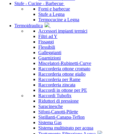
Stufe - Cucine - Barbecue
Forni e barbecue
Stufe a Legna
Termocucine a Legna
Termoidraulica
Accessori impianti termici
Filtri ad Y
Fissaggi
Flessibili
Galleggianti
Guarnizioni
Miscelatori-Rubinetti-Curve
Raccorderia ottone cromato
Raccorderia ottone giallo
Raccorderia per Rame
Raccorderia zincata
Raccordi in ottone per PE
Raccordi Tubofix
Riduttori di pressione
Saracinesche
Sifoni-Canotti-Pilette
Sigillanti-Canapa-Teflon
Sistema Gas
Sistema multistrato per acqua
Trattamento-Filtrazione Acqua