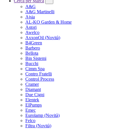
Cerca per Marca
A&G
A&G Martinelli
Ajsia
AL-KO Garden & Home
Astori
Awelco
AxxonOil
(Novità)
B4Green
Barbero
Bellota
Bin Sistemi
Bucchi
Cimm Spa
Contro Fratelli
Control Process
Cramer
Diamant
Due Cigni
Elentek
ElPumps
Emec
Eurolamp
(Novità)
Felco
Filtra
(Novità)