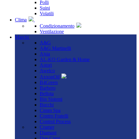
Polli
Suini
Volatili
Clima
Condizionamento
Ventilazione
Marchi
A&G
A&G Martinelli
Ajsia
AL-KO Garden & Home
Astori
Awelco
AxxonOil
B4Green
Barbero
Bellota
Bin Sistemi
Bucchi
Cimm Spa
Contro Fratelli
Control Process
Cramer
Diamant
Due Cigni