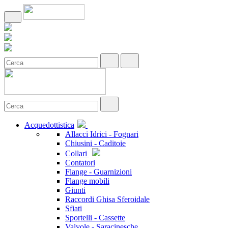
Acquedottistica
Allacci Idrici - Fognari
Chiusini - Caditoie
Collari
Contatori
Flange - Guarnizioni
Flange mobili
Giunti
Raccordi Ghisa Sferoidale
Sfiati
Sportelli - Cassette
Valvole - Saracinesche