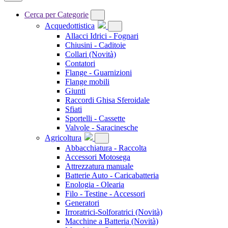
Cerca per Categorie
Acquedottistica
Allacci Idrici - Fognari
Chiusini - Caditoie
Collari
(Novità)
Contatori
Flange - Guarnizioni
Flange mobili
Giunti
Raccordi Ghisa Sferoidale
Sfiati
Sportelli - Cassette
Valvole - Saracinesche
Agricoltura
Abbacchiatura - Raccolta
Accessori Motosega
Attrezzatura manuale
Batterie Auto - Caricabatteria
Enologia - Olearia
Filo - Testine - Accessori
Generatori
Irroratrici-Solforatrici
(Novità)
Macchine a Batteria
(Novità)