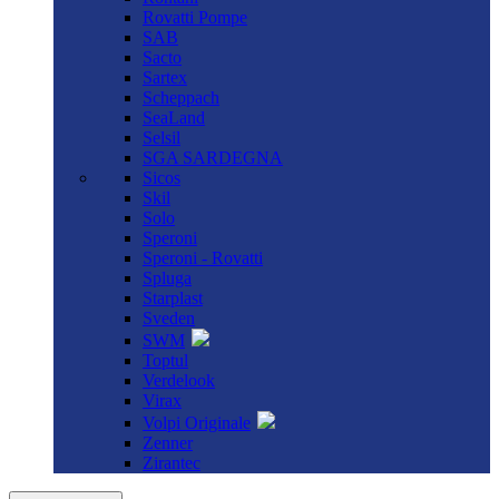
Rovatti Pompe
SAB
Sacto
Sartex
Scheppach
SeaLand
Selsil
SGA SARDEGNA
Sicos
Skil
Solo
Speroni
Speroni - Rovatti
Spluga
Starplast
Sveden
SWM
Toptul
Verdelook
Virax
Volpi Originale
Zenner
Zirantec