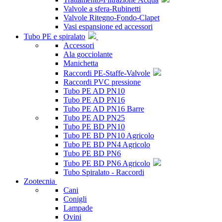
Valvole a sfera-Rubinetti
Valvole Ritegno-Fondo-Clapet
Vasi espansione ed accessori
Tubo PE e spiralato
Accessori
Ala gocciolante
Manichetta
Raccordi PE-Staffe-Valvole
Raccordi PVC pressione
Tubo PE AD PN10
Tubo PE AD PN16
Tubo PE AD PN16 Barre
Tubo PE AD PN25
Tubo PE BD PN10
Tubo PE BD PN10 Agricolo
Tubo PE BD PN4 Agricolo
Tubo PE BD PN6
Tubo PE BD PN6 Agricolo
Tubo Spiralato - Raccordi
Zootecnia
Cani
Conigli
Lampade
Ovini