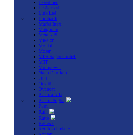
Laserliner
Lc Adesivi
Link Led
Lombardi
Maffei Inox
Malgorani
Metal - Pi
Mikalor
Molital
Moser
MPS Sägen GmbH
MTP
Multipower
Naan Dan Jain
OFT
Orsatti
Oveneat
Plastica Alfa
Plastic-Puglia
Pony
Rain
Ratto
Reflexx
Retificio Padano
Rontani