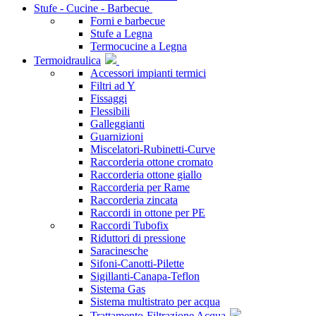
Stufe - Cucine - Barbecue
Forni e barbecue
Stufe a Legna
Termocucine a Legna
Termoidraulica
Accessori impianti termici
Filtri ad Y
Fissaggi
Flessibili
Galleggianti
Guarnizioni
Miscelatori-Rubinetti-Curve
Raccorderia ottone cromato
Raccorderia ottone giallo
Raccorderia per Rame
Raccorderia zincata
Raccordi in ottone per PE
Raccordi Tubofix
Riduttori di pressione
Saracinesche
Sifoni-Canotti-Pilette
Sigillanti-Canapa-Teflon
Sistema Gas
Sistema multistrato per acqua
Trattamento-Filtrazione Acqua