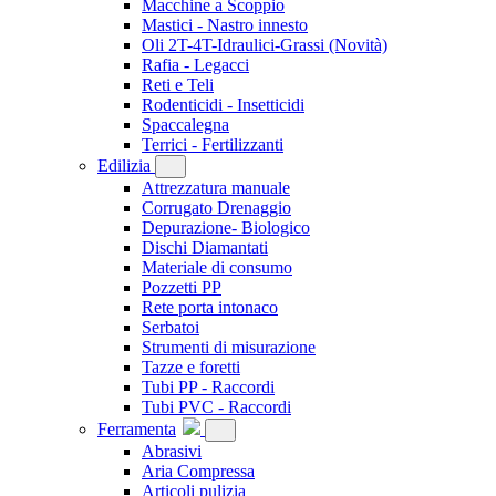
Macchine a Scoppio
Mastici - Nastro innesto
Oli 2T-4T-Idraulici-Grassi
(Novità)
Rafia - Legacci
Reti e Teli
Rodenticidi - Insetticidi
Spaccalegna
Terrici - Fertilizzanti
Edilizia
Attrezzatura manuale
Corrugato Drenaggio
Depurazione- Biologico
Dischi Diamantati
Materiale di consumo
Pozzetti PP
Rete porta intonaco
Serbatoi
Strumenti di misurazione
Tazze e foretti
Tubi PP - Raccordi
Tubi PVC - Raccordi
Ferramenta
Abrasivi
Aria Compressa
Articoli pulizia