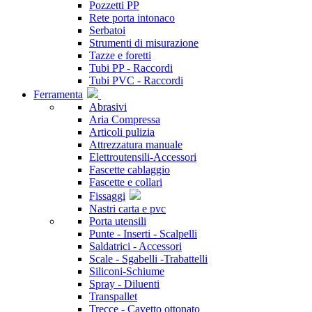
Pozzetti PP
Rete porta intonaco
Serbatoi
Strumenti di misurazione
Tazze e foretti
Tubi PP - Raccordi
Tubi PVC - Raccordi
Ferramenta
Abrasivi
Aria Compressa
Articoli pulizia
Attrezzatura manuale
Elettroutensili-Accessori
Fascette cablaggio
Fascette e collari
Fissaggi
Nastri carta e pvc
Porta utensili
Punte - Inserti - Scalpelli
Saldatrici - Accessori
Scale - Sgabelli -Trabattelli
Siliconi-Schiume
Spray - Diluenti
Transpallet
Trecce - Cavetto ottonato