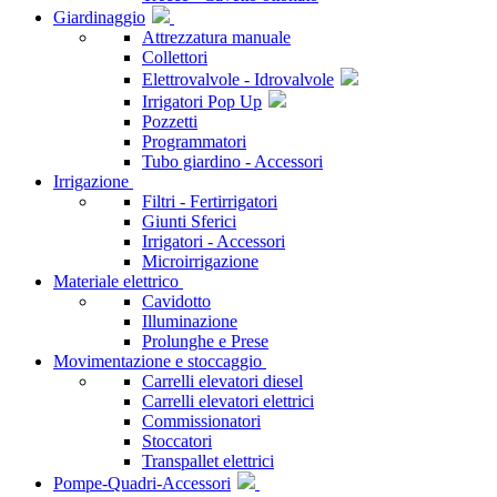
Giardinaggio
Attrezzatura manuale
Collettori
Elettrovalvole - Idrovalvole
Irrigatori Pop Up
Pozzetti
Programmatori
Tubo giardino - Accessori
Irrigazione
Filtri - Fertirrigatori
Giunti Sferici
Irrigatori - Accessori
Microirrigazione
Materiale elettrico
Cavidotto
Illuminazione
Prolunghe e Prese
Movimentazione e stoccaggio
Carrelli elevatori diesel
Carrelli elevatori elettrici
Commissionatori
Stoccatori
Transpallet elettrici
Pompe-Quadri-Accessori