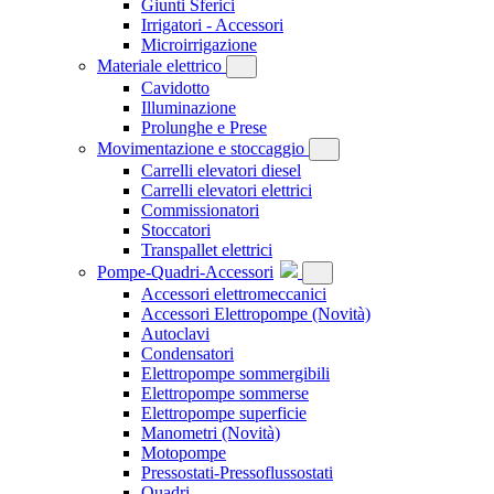
Giunti Sferici
Irrigatori - Accessori
Microirrigazione
Materiale elettrico
Cavidotto
Illuminazione
Prolunghe e Prese
Movimentazione e stoccaggio
Carrelli elevatori diesel
Carrelli elevatori elettrici
Commissionatori
Stoccatori
Transpallet elettrici
Pompe-Quadri-Accessori
Accessori elettromeccanici
Accessori Elettropompe
(Novità)
Autoclavi
Condensatori
Elettropompe sommergibili
Elettropompe sommerse
Elettropompe superficie
Manometri
(Novità)
Motopompe
Pressostati-Pressoflussostati
Quadri