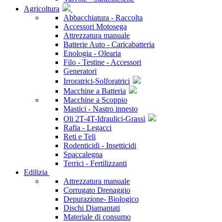
Agricoltura
Abbacchiatura - Raccolta
Accessori Motosega
Attrezzatura manuale
Batterie Auto - Caricabatteria
Enologia - Olearia
Filo - Testine - Accessori
Generatori
Irroratrici-Solforatrici
Macchine a Batteria
Macchine a Scoppio
Mastici - Nastro innesto
Oli 2T-4T-Idraulici-Grassi
Rafia - Legacci
Reti e Teli
Rodenticidi - Insetticidi
Spaccalegna
Terrici - Fertilizzanti
Edilizia
Attrezzatura manuale
Corrugato Drenaggio
Depurazione- Biologico
Dischi Diamantati
Materiale di consumo