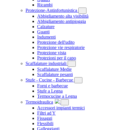
Ricambi
Protezione-Antinfortunistica
Abbigliamento alta visibilità
Abbigliamento antipioggia
Calzature
Guanti
Indumenti
Protezione dell'udito
Protezione vie respiratorie
Protezione vista
Protezioni per il capo
Scaffalature industriali
Scaffalature Medie
Scaffalature pesanti
Stufe - Cucine - Barbecue
Forni e barbecue
Stufe a Legna
Termocucine a Legna
Termoidraulica
Accessori impianti termici
Filtri ad Y
Fissaggi
Flessibili
Galleggianti