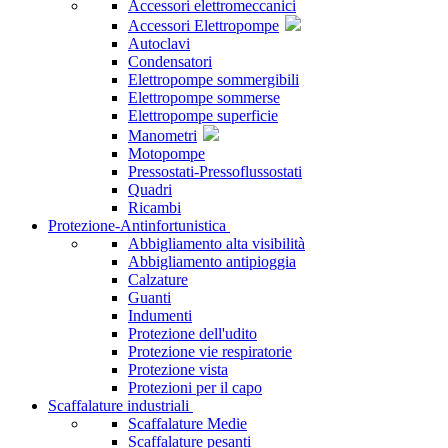
Accessori elettromeccanici
Accessori Elettropompe
Autoclavi
Condensatori
Elettropompe sommergibili
Elettropompe sommerse
Elettropompe superficie
Manometri
Motopompe
Pressostati-Pressoflussostati
Quadri
Ricambi
Protezione-Antinfortunistica
Abbigliamento alta visibilità
Abbigliamento antipioggia
Calzature
Guanti
Indumenti
Protezione dell'udito
Protezione vie respiratorie
Protezione vista
Protezioni per il capo
Scaffalature industriali
Scaffalature Medie
Scaffalature pesanti