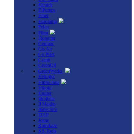
Elentek
ElPumps
Emec
Eurolamp
Felco
Filtra
Florenter
Genmac
Gis Air
Go Plast
Granit
GreenOil
GreenWorks
Heiniger
Hidroconta
Hikoki
Hunter
Idraitalia
Il Maglio
Italtecnica
ITAP
Joans
Kamikaze
KS Tools