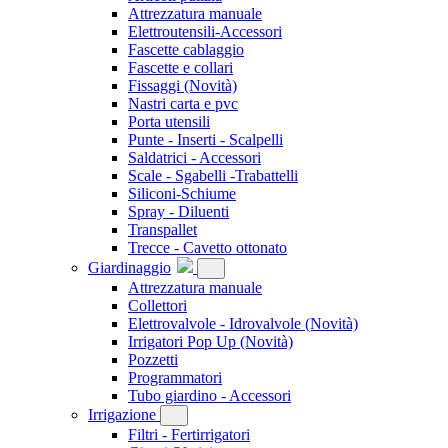
Attrezzatura manuale
Elettroutensili-Accessori
Fascette cablaggio
Fascette e collari
Fissaggi
(Novità)
Nastri carta e pvc
Porta utensili
Punte - Inserti - Scalpelli
Saldatrici - Accessori
Scale - Sgabelli -Trabattelli
Siliconi-Schiume
Spray - Diluenti
Transpallet
Trecce - Cavetto ottonato
Giardinaggio
Attrezzatura manuale
Collettori
Elettrovalvole - Idrovalvole
(Novità)
Irrigatori Pop Up
(Novità)
Pozzetti
Programmatori
Tubo giardino - Accessori
Irrigazione
Filtri - Fertirrigatori