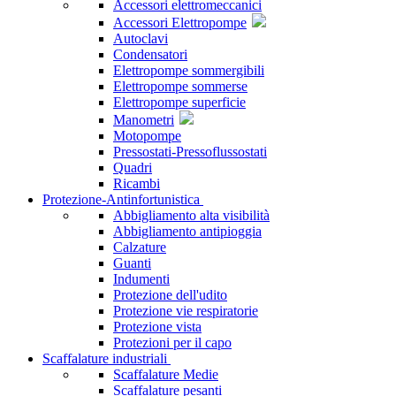
Accessori elettromeccanici
Accessori Elettropompe
Autoclavi
Condensatori
Elettropompe sommergibili
Elettropompe sommerse
Elettropompe superficie
Manometri
Motopompe
Pressostati-Pressoflussostati
Quadri
Ricambi
Protezione-Antinfortunistica
Abbigliamento alta visibilità
Abbigliamento antipioggia
Calzature
Guanti
Indumenti
Protezione dell'udito
Protezione vie respiratorie
Protezione vista
Protezioni per il capo
Scaffalature industriali
Scaffalature Medie
Scaffalature pesanti