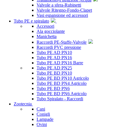
Valvole a sfera-Rubinetti
Valvole Ritegno-Fondo-Clapet
Vasi espansione ed accessori
Tubo PE e spiralato
Accessori
Ala gocciolante
Manichetta
Raccordi PE-Staffe-Valvole
Raccordi PVC pressione
Tubo PE AD PN10
Tubo PE AD PN16
Tubo PE AD PN16 Barre
Tubo PE AD PN25
Tubo PE BD PN10
Tubo PE BD PN10 Agricolo
Tubo PE BD PN4 Agricolo
Tubo PE BD PN6
Tubo PE BD PN6 Agricolo
Tubo Spiralato - Raccordi
Zootecnia
Cani
Conigli
Lampade
Ovini