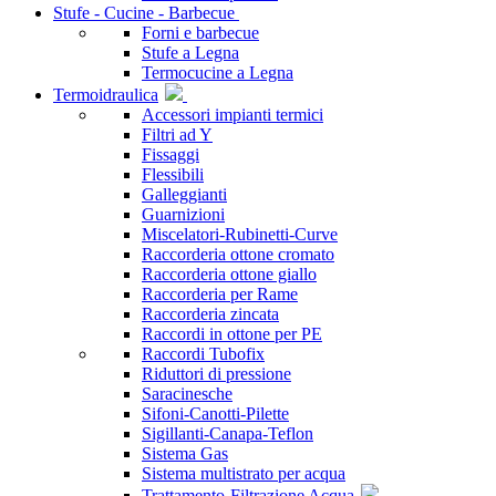
Stufe - Cucine - Barbecue
Forni e barbecue
Stufe a Legna
Termocucine a Legna
Termoidraulica
Accessori impianti termici
Filtri ad Y
Fissaggi
Flessibili
Galleggianti
Guarnizioni
Miscelatori-Rubinetti-Curve
Raccorderia ottone cromato
Raccorderia ottone giallo
Raccorderia per Rame
Raccorderia zincata
Raccordi in ottone per PE
Raccordi Tubofix
Riduttori di pressione
Saracinesche
Sifoni-Canotti-Pilette
Sigillanti-Canapa-Teflon
Sistema Gas
Sistema multistrato per acqua
Trattamento-Filtrazione Acqua