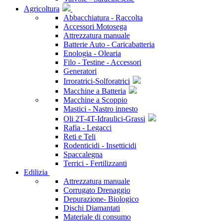
Agricoltura
Abbacchiatura - Raccolta
Accessori Motosega
Attrezzatura manuale
Batterie Auto - Caricabatteria
Enologia - Olearia
Filo - Testine - Accessori
Generatori
Irroratrici-Solforatrici
Macchine a Batteria
Macchine a Scoppio
Mastici - Nastro innesto
Oli 2T-4T-Idraulici-Grassi
Rafia - Legacci
Reti e Teli
Rodenticidi - Insetticidi
Spaccalegna
Terrici - Fertilizzanti
Edilizia
Attrezzatura manuale
Corrugato Drenaggio
Depurazione- Biologico
Dischi Diamantati
Materiale di consumo