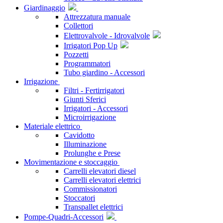
Giardinaggio
Attrezzatura manuale
Collettori
Elettrovalvole - Idrovalvole
Irrigatori Pop Up
Pozzetti
Programmatori
Tubo giardino - Accessori
Irrigazione
Filtri - Fertirrigatori
Giunti Sferici
Irrigatori - Accessori
Microirrigazione
Materiale elettrico
Cavidotto
Illuminazione
Prolunghe e Prese
Movimentazione e stoccaggio
Carrelli elevatori diesel
Carrelli elevatori elettrici
Commissionatori
Stoccatori
Transpallet elettrici
Pompe-Quadri-Accessori