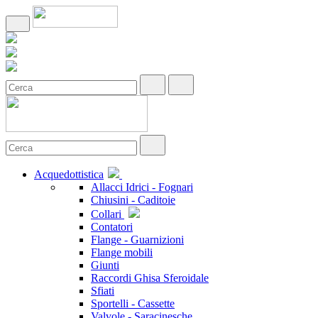
Acquedottistica
Allacci Idrici - Fognari
Chiusini - Caditoie
Collari
Contatori
Flange - Guarnizioni
Flange mobili
Giunti
Raccordi Ghisa Sferoidale
Sfiati
Sportelli - Cassette
Valvole - Saracinesche