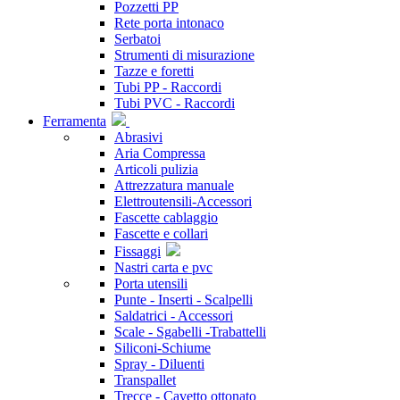
Pozzetti PP
Rete porta intonaco
Serbatoi
Strumenti di misurazione
Tazze e foretti
Tubi PP - Raccordi
Tubi PVC - Raccordi
Ferramenta
Abrasivi
Aria Compressa
Articoli pulizia
Attrezzatura manuale
Elettroutensili-Accessori
Fascette cablaggio
Fascette e collari
Fissaggi
Nastri carta e pvc
Porta utensili
Punte - Inserti - Scalpelli
Saldatrici - Accessori
Scale - Sgabelli -Trabattelli
Siliconi-Schiume
Spray - Diluenti
Transpallet
Trecce - Cavetto ottonato