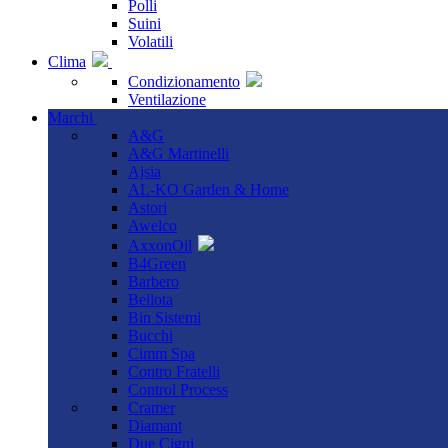
Polli
Suini
Volatili
Clima
Condizionamento
Ventilazione
Marchi
A&G
A&G Martinelli
Ajsia
AL-KO Garden & Home
Astori
Awelco
AxxonOil
B4Green
Barbero
Bellota
Bin Sistemi
Bucchi
Cimm Spa
Contro Fratelli
Control Process
Cramer
Diamant
Due Cigni